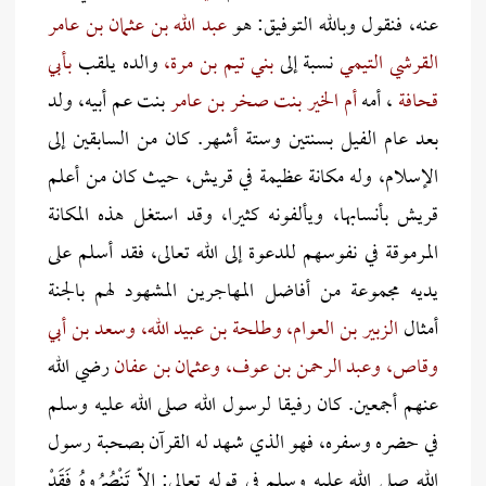
عنه، فنقول وبالله التوفيق: هو
عبد الله بن عثمان بن عامر
القرشي التيمي
نسبة إلى
بني تيم بن مرة،
والده يلقب
بأبي
قحافة
، أمه
أم الخير بنت صخر بن عامر
بنت عم أبيه، ولد
بعد عام الفيل بسنتين وستة أشهر. كان من السابقين إلى
الإسلام، وله مكانة عظيمة في قريش، حيث كان من أعلم
قريش بأنسابها، ويألفونه كثيرا، وقد استغل هذه المكانة
المرموقة في نفوسهم للدعوة إلى الله تعالى، فقد أسلم على
يديه مجموعة من أفاضل المهاجرين المشهود لهم بالجنة
أمثال
الزبير بن العوام، وطلحة بن عبيد الله، وسعد بن أبي
وقاص، وعبد الرحمن بن عوف، وعثمان بن عفان
رضي الله
عنهم أجمعين. كان رفيقا لرسول الله صلى الله عليه وسلم
في حضره وسفره، فهو الذي شهد له القرآن بصحبة رسول
الله صلى الله عليه وسلم في قوله تعالى: إِلاّ تَنْصُرُوهُ فَقَدْ