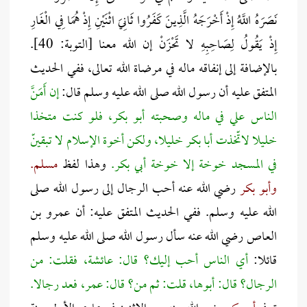
نَصَرَهُ اللَّهُ إِذْ أَخْرَجَهُ الَّذِينَ كَفَرُوا ثَانِيَ اثْنَيْنِ إِذْ هُمَا فِي الْغَارِ
إِذْ يَقُولُ لِصَاحِبِهِ لا تَحْزَنْ إن الله معنا [التوبة: 40].
بالإضافة إلى إنفاقه ماله في مرضاة الله تعالى، ففي الحديث
المتفق عليه أن رسول الله صلى الله عليه وسلم قال:
إن أَمَنَّ
الناس علي في ماله وصحبته أبو بكر، فلو كنت متخذا
خليلا لاتّخذت أبا بكر خليلا، ولكن أخوة الإسلام لا تبقينّ
في المسجد خوخة إلا خوخة أبي بكر.
وهذا لفظ
مسلم.
وأبو بكر
رضي الله عنه أحب الرجال إلى رسول الله صلى
الله عليه وسلم. ففي الحديث المتفق عليه: أن عمرو بن
العاص رضي الله عنه سأل رسول الله صلى الله عليه وسلم
قائلا:
أي الناس أحب إليك؟ قال: عائشة، فقلت: من
الرجال؟ قال: أبوها، قلت: ثم من؟ قال: عمر، فعد رجالا.