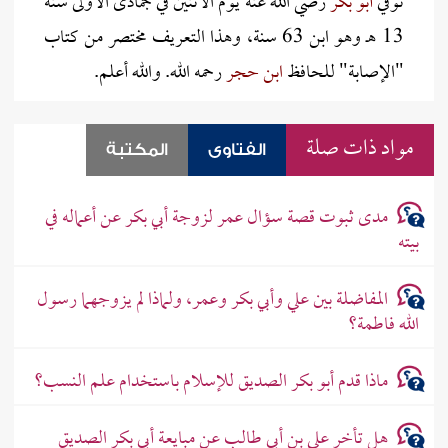
توفي
أبو بكر
رضي الله عنه يوم الاثنين في جمادى الأولى سنة
13 هـ وهو ابن 63 سنة، وهذا التعريف مختصر من كتاب
"الإصابة" للحافظ
ابن حجر
رحمه الله. والله أعلم.
مواد ذات صلة
الفتاوى
المكتبة
مدى ثبوت قصة سؤال عمر لزوجة أبي بكر عن أعماله في
بيته
المفاضلة بين علي وأبي بكر وعمر، ولماذا لم يزوجهما رسول
الله فاطمة؟
ماذا قدم أبو بكر الصديق للإسلام باستخدام علم النسب؟
هل تأخر علي بن أبي طالب عن مبايعة أبي بكر الصديق