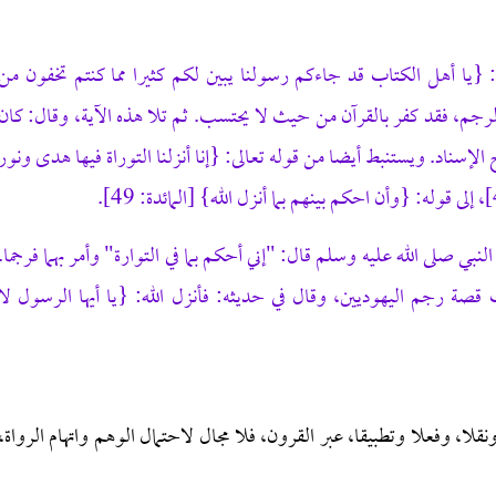
 {يا أهل الكتاب قد جاءكم رسولنا يبين لكم كثيرا مما كنتم تخفون من
مائدة: 15]. قال: فمن كفر بالرجم، فقد كفر بالقرآن من حيث لا يحتسب. ثم تلا هذه الآية، وقال: كان
إسناد. ويستنبط أيضا من قوله تعالى: {إنا أنزلنا التوراة فيها هدى ونور
لنبي صلى الله عليه وسلم قال: "إني أحكم بما في التوارة" وأمر بهما فرجما.
رجم اليهوديين، وقال في حديثه: فأنزل الله: {يا أيها الرسول لا
قلا، وفعلا وتطبيقا، عبر القرون، فلا مجال لاحتمال الوهم واتهام الرواة،