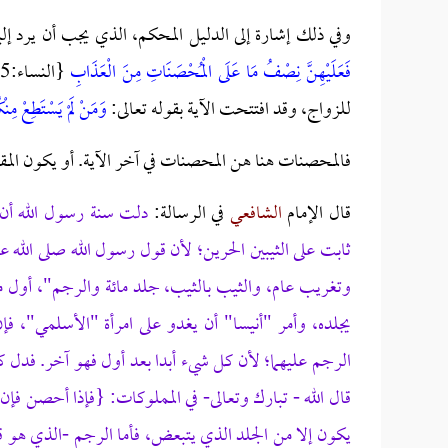
وفي ذلك إشارة إلى الدليل المحكم، الذي يجب أن يرد إلي
فَعَلَيْهِنَّ نِصْفُ مَا عَلَى الْمُحْصَنَاتِ مِنَ الْعَذَابِ
للزواج، وقد افتتحت الآية بقوله تعالى:
وَمَنْ لَمْ يَسْتَطِعْ مِن
فالمحصنات هنا هن المحصنات في آخر الآية. أو يكون المق
قال الإمام
الشافعي
في الرسالة:
دلت سنة رسول الله أن ج
ثابت على الثيبين الحرين؛ لأن قول رسول الله صلى الله ع
وتغريب عام، والثيب بالثيب، جلد مائة والرجم"، أول ما 
يجلده، وأمر "أنيسا" أن يغدو على امرأة "الأسلمي"، فإ
الرجم عليهما؛ لأن كل شيء أبدا بعد أول فهو آخر. فدل كتا
قال الله - تبارك وتعالى- في المملوكات: {فإذا أحصن 
يكون إلا من الجلد الذي يتبعض، فأما الرجم -الذي هو ق