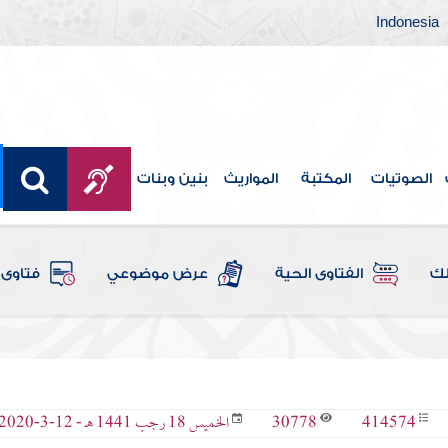
Indonesia
الصوتيات
المكتبة
المواريث
بنين وبنات
لك
الفتاوى الحية
عرض موضوعي
فتاوى 
30778
414574
الخميس 18 رجب 1441 هـ - 12-3-2020 م