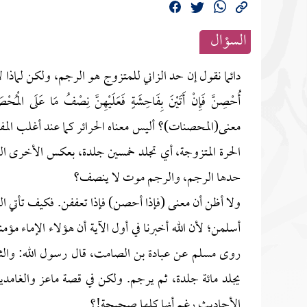
السؤال
دائما نقول إن حد الزاني للمتزوج هو الرجم، ولكن لماذا لا ي
أُحْصِنَّ فَإِنْ أَتَيْنَ بِفَاحِشَةٍ فَعَلَيْهِنَّ نِصْفُ مَا ع
معنى(المحصنات)؟ أليس معناه الحرائر كما عند أغلب المفس
الحرة المتزوجة، أي تجلد خمسين جلدة، بعكس الأخرى التي
حدها الرجم، والرجم موت لا ينصف؟
ولا أظن أن معنى (فإذا أحصن) فإذا تعففن. فكيف تأتي الع
أسلمن؛ لأن الله أخبرنا في أول الآية أن هؤلاء الإماء مؤ
روى مسلم عن عبادة بن الصامت، قال رسول الله: والثيب
يجلد مائة جلدة، ثم يرجم. ولكن في قصة ماعز والغامدية 
الأحاديث رغم أنها كلها صحيحة!؟