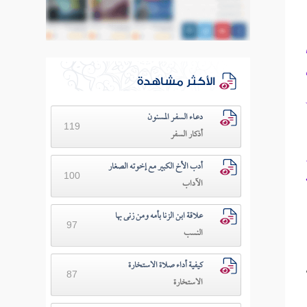
الأكثر مشاهدة
دعـاء السفـر المسنون
119
أذكار السفر
أدب الأخ الكبير مع إخوته الصغار
100
الآداب
علاقة ابن الزنا بأمه ومن زنى بها
97
النسب
كيفية أداء صلاة الاستخارة
87
الاستخارة