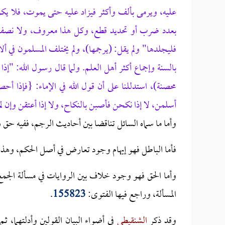
عليه، ويرمى بألف وأكثر فيزاد عليه حتى يموت، فلا يك
بعدد ضرب أو تحديد قطع، وكل هذا معروف، ولا نصف ل
فليجلدها" ولم يقل: (يرجمها)، ولم يختلف المسلمون في ألا 
بالسنة وإجماع أكثر أهل العلم. ولما قال رسول الله: "إذ
محصنة)، استدللنا على أن قول الله في الإماء: {فإذا 
أسلمن، لا إذا نكحن فأصبن بالنكاح، ولا إذا أعتقن وإن ل
وأما ما سماه السائل تناقضا بين أحاديث الرجم، ففيه حق 
فأما الباطل فهو إيهام وجود تعارض في أصل الحكم، وهذا
وأما الحق فهو وجود خلاف بين الروايات في مسألة الجم
المسألة، وراجع فيها الفتوى:
155823
.
وقد ذكر
الشنقيطي
في أضواء البيان القولين وأدلتهما، ثم