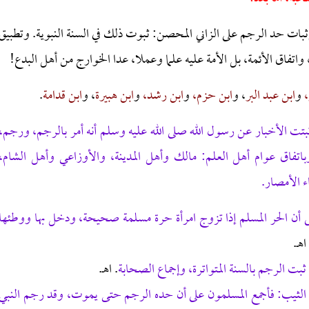
ثبات حد الرجم على الزاني المحصن: ثبوت ذلك في السنة النبوية. وتطبيق
اتفاق الأئمة، بل الأمة عليه علما وعملا، عدا الخوارج من أهل البدع!
،
و
ابن عبد البر
، و
ابن حزم،
و
ابن رشد،
و
ابن هبيرة
، و
ابن قدامة
.
بتت الأخبار عن رسول الله صلى الله عليه وسلم أنه أمر بالرجم، ورجم،
اتفاق عوام أهل العلم: مالك وأهل المدينة، والأوزاعي وأهل الشام،
ء الأمصار.
لى أن الحر المسلم إذا تزوج امرأة حرة مسلمة صحيحة، ودخل بها ووطئها
اهـ.
ثبت الرجم بالسنة المتواترة، وإجماع الصحابة
. اهـ.
ا الثيب: فأجمع المسلمون على أن حده الرجم حتى يموت، وقد رجم النبي