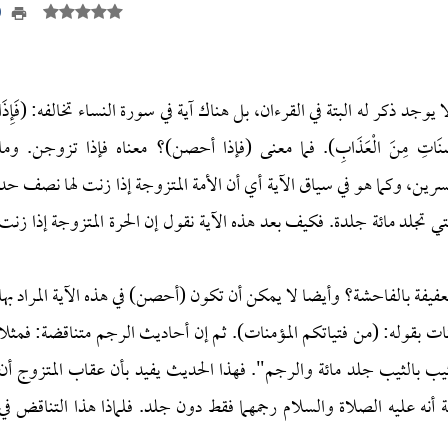
90
وجد ذكر له البتة في القرءان، بل هناك آية في سورة النساء تخالفه: (فَإِذَا
َلَى الْمُحْصَنَاتِ مِنَ الْعَذَابِ). فما معنى (فإذا أحصن)؟ معناه فإذا تزوجن. وما
رين، وكما هو في سياق الآية أي أن الأمة المتزوجة إذا زنت لها نصف حد
 تجلد مائة جلدة. فكيف بعد هذه الآية نقول إن الحرة المتزوجة إذا زنت
فيفة بالفاحشة؟ وأيضا لا يمكن أن تكون (أحصن) في هذه الآية المراد بها
منات بقوله: (من فتياتكم المؤمنات). ثم إن أحاديث الرجم متناقضة: فمثلا
 بالثيب جلد مائة والرجم". فهذا الحديث يفيد بأن عقاب المتزوج أن
أنه عليه الصلاة والسلام رجمهما فقط دون جلد. فلماذا هذا التناقض في