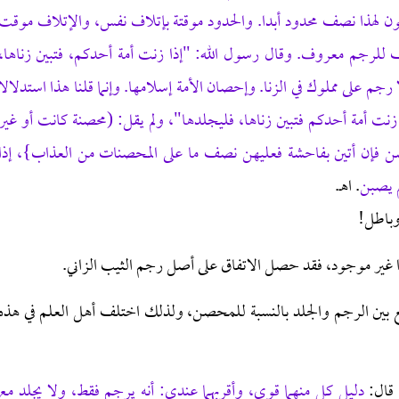
ون لهذا نصف محدود أبدا. والحدود موقتة بإتلاف نفس، والإتلاف موقت
لرجم معروف. وقال رسول الله: "إذا زنت أمة أحدكم، فتبين زناها،
رجم على مملوك في الزنا. وإحصان الأمة إسلامها. وإنما قلنا هذا استدلالا
ا زنت أمة أحدكم فتبين زناها، فليجلدها"، ولم يقل: (محصنة كانت أو غير
أحصن فإن أتين بفاحشة فعليهن نصف ما على المحصنات من العذاب}، إذا
م يصبن
. اهـ.
وباطل!
 غير موجود، فقد حصل الاتفاق على أصل رجم الثيب الزاني.
ع بين الرجم والجلد بالنسبة للمحصن، ولذلك اختلف أهل العلم في هذه
 قال:
دليل كل منهما قوي، وأقربهما عندي: أنه يرجم فقط، ولا يجلد مع