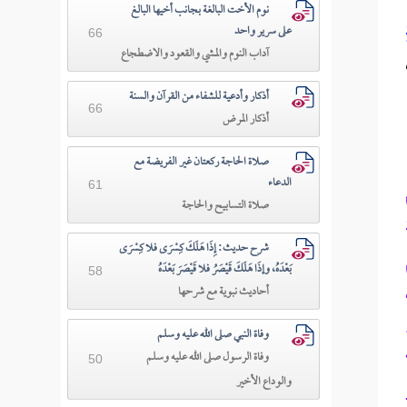
نوم الأخت البالغة بجانب أخيها البالغ
على سرير واحد
66
آداب النوم والمشي والقعود والاضطجاع
أذكار وأدعية للشفاء من القرآن والسنة
66
أذكار المرض
صلاة الحاجة ركعتان غير الفريضة مع
الدعاء
61
صلاة التسابيح والحاجة
شرح حديث: إِذَا هَلَكَ كِسْرَى فلا كِسْرَى
بَعْدَهُ، وإذَا هَلَكَ قَيْصَرُ فلا قَيْصَرَ بَعْدَهُ
58
أحاديث نبوية مع شرحها
وفاة النبي صلى الله عليه وسلم
وفاة الرسول صلى الله عليه وسلم
50
والوداع الأخير