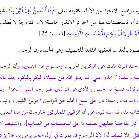
ه مواضع الاشتباه من الأدلة. كقوله تعالى:
فَإِذَا أُحْصِنَّ فَإِنْ أَتَيْنَ بِفَاحِشَةٍ
{النساء:25}، فالمحصنات هنا هن الحرائر الأبكار خاصة؛ لأن المتزوجة لا تُطلب
ْكُمْ طَوْلًا أَنْ يَنْكِحَ الْمُحْصَنَاتِ الْمُؤْمِنَاتِ
[النساء: 25].
صود بالعذاب العقوبة القابلة للتنصيف وهي الجلد دون الرجم.
لد المائة ثابت على البكرين الحرين، ومنسوخ عن الثيبين، وأن الرجم
ليه وسلم: " خذوا عني، قد جعل الله لهن سبيلا، البكر بالبكر، جلد مائة
نزل، فنسخ به الحبس والأذى عن الزانيين. فلما رجم النبي "ماعزا" ولم
ن اعترفت رجمها: دل على نسخ الجلد عن الزانيين الحرين الثيبين، وثبت
ب الله، ثم سنة نبيه، على أن الزانيين المملوكين خارجان من هذا المعنى.
فإن أتين بفاحشة فعليهن نصف ما على المحصنات من العذاب}. والنصف لا
تل- فلا نصف له؛ لأن المرجوم قد يموت في أول حجر يرمى به، فلا يزاد