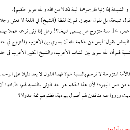
 الشيخة إذا زنيا فارجموهما البتة نكالا من الله والله عزيز حكيم}.
نقول شيخة، بل نقول عجوز. ثم إن لفظة (الشيخ) في اللغة لا تعني رجلا
متزوجا، وإنما تعني رجلا كبيرا في السن. فهل مثلا شاب عمره 14 سنة متزوج هل يسمى شيخا؟! وهل إذا زنى نرجمه عملا بهذه
قرءان؟ البعض يقول: ليس من حكمة الله أن يسوي بين الأعزب والمتزوج في حد
نسبة لهم أن الله سوى بين الشاب الأعزب، والشيخ الكبير الأعزب في حد
فالأمة المتزوجة لا ترجم بالنسبة لهم؟ فهذا القول لا يعد دليلا على الرجم.
ه من دس اليهود؛ لأن هذا الحكم هو حد الزنى بالنسبة لهم، فأرادوا أن
الحديث ورووا عنه منافقين لهم أصول يهودية، فظنوهم ثقة عدولا؟
حبه، أما بعد: