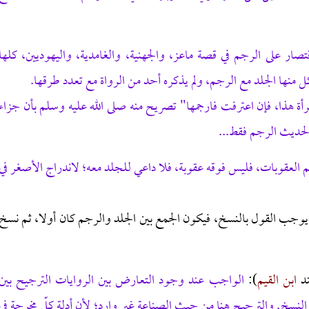
تصار على الرجم في قصة ماعز، والجهنية، والغامدية، واليهوديين، كلها
منها الجلد مع الرجم، ولم يذكره أحد من الرواة مع تعدد طرقها.
رأة هذا، فإن اعترفت فارجمها" تصريح منه صلى الله عليه وسلم بأن جزاء
الحديث الرجم فقط...
 العقوبات، فليس فوقه عقوبة، فلا داعي للجلد معه؛ لاندراج الأصغر في
 يوجب القول بالنسخ، فيكون الجمع بين الجلد والرجم كان أولا، ثم نسخ
ند
ابن القيم
):
الواجب عند وجود التعارض بين الروايات الترجيح بين
ي النسخ. والترجيح هنا من حيث الصناعة غير وارد؛ لأن أدلة كلّ مخرجة في