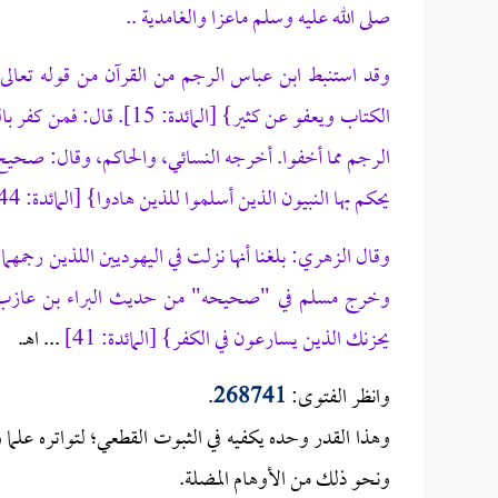
صلى الله عليه وسلم ماعزا والغامدية ..
وقد استنبط ابن عباس الرجم من القرآن من قوله تعالى:
الكتاب ويعفو عن كثير} [ال
الرجم مما أخفوا. أخرجه النسائي، والحاكم، وقال: صحيح ال
يحكم بها النبيون الذين أسلموا للذين هادوا} [المائدة: 44]، إلى قوله: {وأن احكم بينهم بما أنزل الله} [المائدة: 49].
وقال الزهري: بلغنا أنها نزلت في اليهوديين اللذين رجمهما ا
وخرج مسلم في "صحيحه" من حديث البراء بن عازب قصة 
يحزنك الذين يسارعون في الكفر} [المائدة: 41]
... اهـ.
وانظر الفتوى:
268741
.
وهذا القدر وحده يكفيه في الثبوت القطعي؛ لتواتره علما ون
ونحو ذلك من الأوهام المضلة.