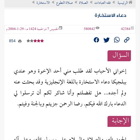
الرئيسية
فقه العبادات
الصلاة
صلاة التطوع
الاستخارة
ن الفتوى
دعاء الاستخارة
42384
580842
الخميس 7 ذو الحجة 1424 هـ - 29-1-2004 م
854
السؤال
إخواني الأحباب لقد طلب مني أحد الإخوة وهو عندي
ببلجيكا دعاء الاستخارة باللغة الإنجليزية وقد بحثت عنه
ولم أجده... هل تفضلتم وأنا شاكر لكم أن ترسلوا لي
الدعاء بارك الله فيكم. رضا الرحمن جزيتم وبالجنة وفيتم.
الإجابــة
الحمد لله، والصلاة والسلام على رسول الله، وعلى آله