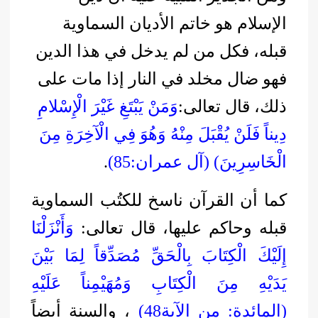
الإسلام هو خاتم الأديان السماوية
قبله، فكل من لم يدخل في هذا الدين
فهو ضال مخلد في النار إذا مات على
ذلك، قال تعالى:
وَمَنْ يَبْتَغِ غَيْرَ الْإِسْلامِ
دِيناً فَلَنْ يُقْبَلَ مِنْهُ وَهُوَ فِي الْآخِرَةِ مِنَ
الْخَاسِرِينَ) (آل عمران:85)
.
كما أن القرآن ناسخ للكتُب السماوية
قبله وحاكم عليها، قال تعالى:
وَأَنْزَلْنَا
إِلَيْكَ الْكِتَابَ بِالْحَقِّ مُصَدِّقاً لِمَا بَيْنَ
يَدَيْهِ مِنَ الْكِتَابِ وَمُهَيْمِناً عَلَيْهِ
(المائدة: من الآية48)
، والسنة أيضاً