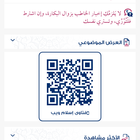
لا يَلزمُكِ إخبار الخاطب بزوال البكارة، وإن اشترط
فلْتُوَّرِّي، وتستري نفسك
العرض الموضوعي
فتاوى إسلام ويب
الأكثر مشاهدة