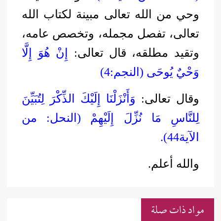
وحي من الله تعالى مبينة لكتاب الله
تعالى، تفصل مجمله، وتخصص عامه،
وتقيد مطلقه، قال تعالى:
إِنْ هُوَ إِلَّا
وَحْيٌ يُوحَى (النجم:4)
وقال تعالى:
وَأَنْزَلْنَا إِلَيْكَ الذِّكْرَ لِتُبَيِّنَ
لِلنَّاسِ مَا نُزِّلَ إِلَيْهِمْ (النحل: من
الآية44).
والله أعلم.
مواد ذات صلة