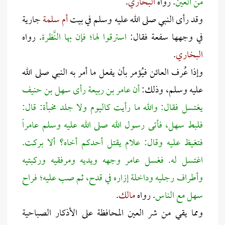
من العين
. رواه
البخاري
.
وقد رأى النبي صلى الله عليه وسلم في بيت
أم سلمة
جارية
في وجهها سفعة فقال:
ا
سترقوا لها؛ فإن بها النَّظرة
. رواه
البخاري
.
وإذا عُرف العائن فيُؤمر بأن يفعل ما أمر به النبي صلى الله
عليه وسلم، وذلك:
أن عامر بن ربيعة رأى سهل بن حنيف
يغتسل فقال: والله ما رأيت كاليوم ولا جلد مخبأة: قال:
فلبط سهل، فأتى رسول الله صلى الله عليه وسلم عامراً
فتغيظ عليه وقال: علام يقتل أحدكم أخاه؟ ألا بركت.
اغتسل له. فغسل عامر وجهه ويديه ومرفقيه وركبتيه
وأطراف رجليه وداخلة إزاره في قدح، ثم صب عليه؛ فراح
سهل مع الناس
. رواه
مالك
.
ومما يقي من شر العين المحافظة على الأذكار الصباحية