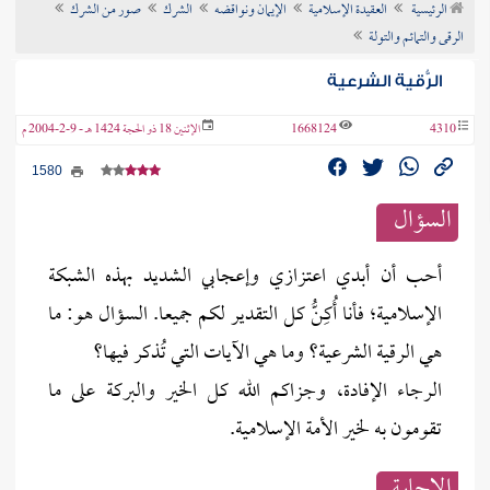
الرئيسية
العقيدة الإسلامية
الإيمان ونواقضه
الشرك
صور من الشرك
ن الفتوى
الرقى والتمائم والتولة
الرُّقية الشرعية
4310
1668124
الإثنين 18 ذو الحجة 1424 هـ - 9-2-2004 م
1580
السؤال
أحب أن أبدي اعتزازي وإعجابي الشديد بهذه الشبكة
الإسلامية؛ فأنا أُكِنُّ كل التقدير لكم جميعا. السؤال هو: ما
هي الرقية الشرعية؟ وما هي الآيات التي تُذكر فيها؟
الرجاء الإفادة، وجزاكم الله كل الخير والبركة على ما
تقومون به لخير الأمة الإسلامية.