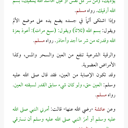
يؤذيك، ومن شر كل نفس أو عين حاسد الله يشفيك، بسم
الله أرقيك
. رواه
مسلم
.
وإذا اشتكى ألماً في جسده يضع يده على موضع الألم
ويقول:
بسم الله (ثلاثاً) ويقول: (سبع مرات): أعوذ بعزة
الله وقدرته من شر ما أجد وأحاذر
. رواه
مسلم
.
والرقية الشرعية تنفع من العين والسحر والمس، وكذا
الأمراض العضوية.
وقد تكون الإصابة من العين، فقد قال صلى الله عليه
وسلم:
العين حق، ولو كان شيء سابق القدر لسبقته العين
.
رواه
مسلم
.
وعن
عائشة
-رضي الله عنها- قالت:
أمرني النبي صلى الله
عليه وسلم أو أمرَ النبي صلى الله عليه وسلم أن نسترقي