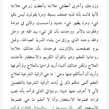
وزوجك وأخرى أعطتني علاجا وأعطت زوجي علاجا
لأنها قالت بأنه لديه ضعف بسيط ومرة يقولون ليس بكما
شيء ومرة يظهر شيء جديد وأحسست وكأني في دوامة
وفكرت بالأمر ووجدت بأن كل شيء بيد الله عز وجل
والله وحده الذي يرزق من يشاء الذرية الصالحة...وقبل
يوم تصفحت بالإنترنت فوجدت بأن هنالك علاجا
روحانيا للعقم وهو بالقرآن الكريم والاستغفار فأخذت
العلاج ولكن هنالك أشياء أريد قراءتها بالعلاج ولم أعرفها
وأريد أن أسألكم عنها وهي : ما هي الرقية الشرعية لعلاج
العقم أتمنى منكم ذكر لي آيات الرقية الشرعية بالتفصيل
لأني لا أعرف عنها شيئا...وسؤالي الثاني قرأت بأنه يجب
قراءة مجموعة الاستغفار..وأنا لا أعلم ما هي مجموعة
الاستغفار أتمنى بأن تبينوها لي ...والسؤال الثالث قرأت