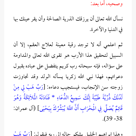
وصحبه، أما بعد:
نسأل الله تعالى أن يرزقك الذرية الصالحة وأن يقر عينك بها
في الدنيا والآخرة.
ثم اعلمي أنه لا توجد رقية معينة لعلاج العقم، إلا أن
السبيل لتحقيق هذا الأرب هو تقوى الله تعالى والمداومة
على سؤاله، فإنه سبحانه رب كريم يتفضل على عباده بقبول
دعواتهم، فهذا نبي الله زكريا يسأله الولد وقد تجاوزت
زوجته سن الإنجاب، فيستجيب دعاءه: [
رَبِّ هَبْ لِي مِنْ
لَدُنْكَ ذُرِّيَّةً طَيِّبَةً إِنَّكَ سَمِيعُ الدُّعَاءِ * فَنَادَتْهُ الْمَلَائِكَةُ وَهُوَ
قَائِمٌ يُصَلِّي فِي الْمِحْرَابِ أَنَّ اللَّهَ يُبَشِّرُكَ بِيَحْيَى
] (آل عمران:
38- 39).
وهذا إبراهيم الخليل يشكو حاله إلى ربه فيقول: [
رَبِّ هَبْ