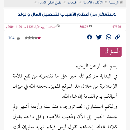
الرئيسية
الأذكار والأدعية
مقدمات
فضل الذكر والدعاء
ن الفتوى
الاستغفار من أعظم الأسباب لتحصيل المال والولد
47576
56876
الثلاثاء 1 ربيع الأول 1425 هـ - 20-4-2004 م
704
السؤال
بسم الله الرحمن الرحيم
في البداية جزاكم الله خيرا على ما تقدمونه من نفع للأمة
الإسلامية من خلال هذا الموقع المميز...جعله الله في ميزان
أعمالكم يوم القيامة إن شاء الله.
وإليكم استشارتي: لقد تزوجت منذ سنة وأربعة أشهر ولم
يحدث الحمل إلى الآن وذهبت للأطباء وكل واحد يقول
كلاما مختلفا إحداهم تقول ليس فيكم شيء سليمان أنت