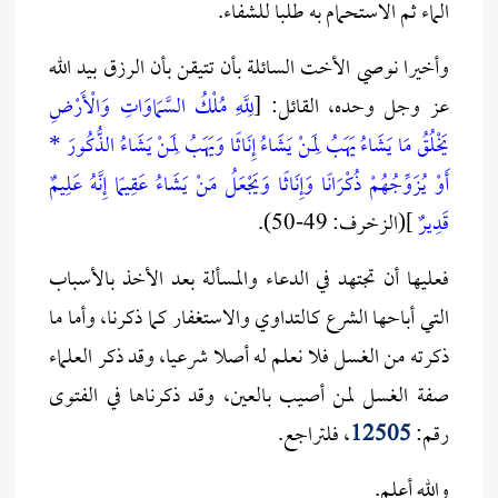
الماء ثم الاستحمام به طلبا للشفاء.
وأخيرا نوصي الأخت السائلة بأن تتيقن بأن الرزق بيد الله
عز وجل وحده، القائل: [
لِلَّهِ مُلْكُ السَّمَاوَاتِ وَالْأَرْضِ
يَخْلُقُ مَا يَشَاءُ يَهَبُ لِمَنْ يَشَاءُ إِنَاثًا وَيَهَبُ لِمَنْ يَشَاءُ الذُّكُورَ *
أَوْ يُزَوِّجُهُمْ ذُكْرَانًا وَإِنَاثًا وَيَجْعَلُ مَنْ يَشَاءُ عَقِيمًا إِنَّهُ عَلِيمٌ
قَدِيرٌ
](الزخرف: 49-50).
فعليها أن تجتهد في الدعاء والمسألة بعد الأخذ بالأسباب
التي أباحها الشرع كالتداوي والاستغفار كما ذكرنا، وأما ما
ذكرته من الغسل فلا نعلم له أصلا شرعيا، وقد ذكر العلماء
صفة الغسل لمن أصيب بالعين، وقد ذكرناها في الفتوى
رقم:
12505
، فلتراجع.
والله أعلم.