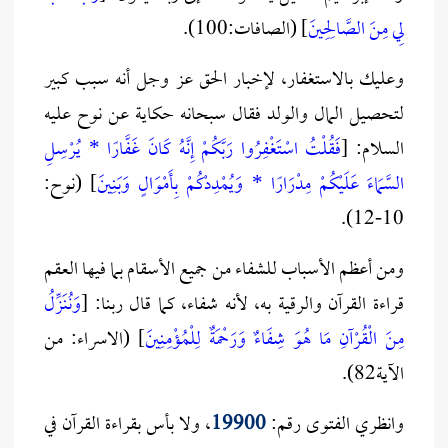
لِي مِنَ الصَّالِحِينَ
] (الصافات:100).
وعليك بالاستغفار، لإخبار الحق عز وجل أنه سبب كبير
لتحصيل المال والولد فقال سبحانه حكاية عن نوح عليه
السلام: [
فَقُلْتُ اسْتَغْفِرُوا رَبَّكُمْ إِنَّهُ كَانَ غَفَّارًا * يُرْسِلِ
السَّمَاءَ عَلَيْكُمْ مِدْرَارًا * وَيُمْدِدْكُمْ بِأَمْوَالٍ وَبَنِينَ
] (نوح:
10-12).
ومن أعظم الأسباب للشفاء من جميع الأسقام بما فيها العقم
قراءة القرآن والرقية به، لأنه شفاء، كما قال ربنا: [
وَنُنَزِّلُ
مِنَ الْقُرْآنِ مَا هُوَ شِفَاءٌ وَرَحْمَةٌ لِلْمُؤْمِنِينَ
] (الاسراء: من
الآية82).
وانظري الفتوى رقم:
19900
، ولا بأس بقراءة القرآن في