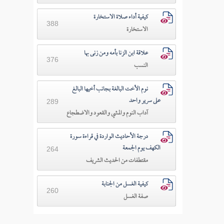
كيفية أداء صلاة الاستخارة
388
الاستخارة
علاقة ابن الزنا بأمه ومن زنى بها
376
النسب
نوم الأخت البالغة بجانب أخيها البالغ
على سرير واحد
289
آداب النوم والمشي والقعود والاضطجاع
درجة الأحاديث الواردة في قراءة سورة
الكهف يوم الجمعة
264
مقتطفات من الحديث الشريف
كيفية الغسل من الجنابة
260
صفة الغسل