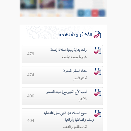
الأكثر مشاهدة
وقت بداية ونهاية صلاة الجمعة
479
شروط صحة الجمعة
دعـاء السفـر المسنون
474
أذكار السفر
أدب الأخ الكبير مع إخوته الصغار
406
الآداب
صيغ الصلاة على النبي صلى الله عليه
وسلم وفضائلها وأوقاتها
404
آداب الذكر والدعاء