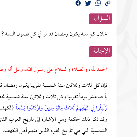
السؤال
خلال كم سنة يكون رمضان قد مر في كل فصول السنة ؟
الإجابــة
الحمد لله، والصلاة والسلام على رسول الله، وعلى آله وص
فإن كل ثلاث وثلاثين سنة شمسية تقريبا يكون رمضان قد 
بأحد عشر يوماً تقريبا وكل ثلاث وثلاثين سنة شمسية تحصل
وَلَبِثُوا فِي كَهْفِهِمْ ثَلاثَ مِائَةٍ سِنِينَ وَازْدَادُوا تِسْعاً
وقد ذكر ذلك لحكمة وهي الإشارة إلى تاريخ العرب الذي أ
الشمسية التي هي تاريخ القوم الذين منهم أهل الكهف.