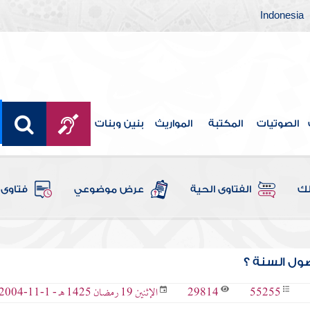
Indonesia
الصوتيات
المكتبة
المواريث
بنين وبنات
لك
الفتاوى الحية
عرض موضوعي
فتاوى 
ول السنة ؟
29814
55255
الإثنين 19 رمضان 1425 هـ - 1-11-2004 م