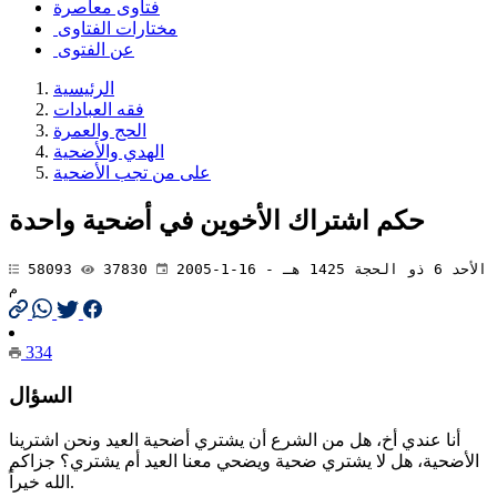
فتاوى معاصرة
مختارات الفتاوى
عن الفتوى
الرئيسية
فقه العبادات
الحج والعمرة
الهدي والأضحية
على من تجب الأضحية
حكم اشتراك الأخوين في أضحية واحدة
الأحد 6 ذو الحجة 1425 هـ - 16-1-2005
37830
58093
م
334
السؤال
أنا عندي أخ، هل من الشرع أن يشتري أضحية العيد ونحن اشترينا
الأضحية، هل لا يشتري ضحية ويضحي معنا العيد أم يشتري؟ جزاكم
الله خيراً.