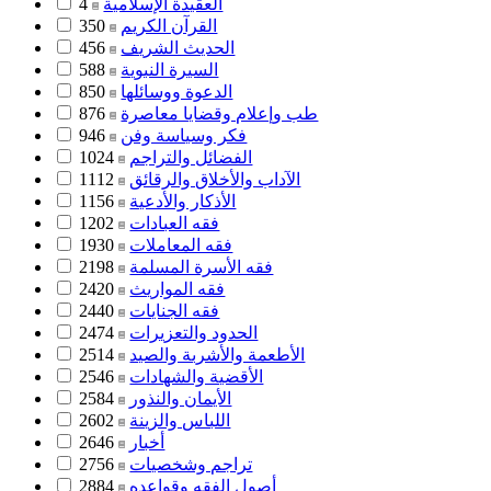
العقيدة الإسلامية
4
القرآن الكريم
350
الحديث الشريف
456
السيرة النبوية
588
الدعوة ووسائلها
850
طب وإعلام وقضايا معاصرة
876
فكر وسياسة وفن
946
الفضائل والتراجم
1024
الآداب والأخلاق والرقائق
1112
الأذكار والأدعية
1156
فقه العبادات
1202
فقه المعاملات
1930
فقه الأسرة المسلمة
2198
فقه المواريث
2420
فقه الجنايات
2440
الحدود والتعزيرات
2474
الأطعمة والأشربة والصيد
2514
الأقضية والشهادات
2546
الأيمان والنذور
2584
اللباس والزينة
2602
أخبار
2646
تراجم وشخصيات
2756
أصول الفقه وقواعده
2884