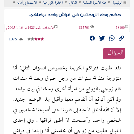
الرئيسية
فقه الأسرة المسلمة
النكاح
الحقوق الزوجية
الاستمتاع وآدابه
ن الفتوى
حكم وطء الزوجتين في فراش واحد برضاهما
58100
815701
الأحد 6 ذو الحجة 1425 هـ - 16-1-2005 م
1375
السؤال
لقد طلبت فتواكم الكريمة بخصوص السؤال التالي: أنا
متزوجة منذ 4 سنوات من رجل خلوق وبعد 4 سنوات
قام زوجي بالزواج من امرأة أخرى وسكنا في بيت واحد.
ولم أكن أتوقع أن أتفاهم معها وأقبل بهذا الوضع الجديد.
إلا أن الله أدخل المحبة إلى قلوبنا حتى أصبحنا شخصين في
شخص واحد. وأصبحت لا أطيق فراقها . وفي إحدى
الليالي طلبت من زوجي أن يجامعني أنا وإياها في فراش