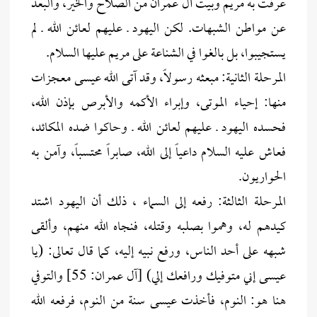
عرفت به مريم وبيت آل عمران من الصلاح والخير، والبعد
عن مواطن الشبهات. لكن اليهود ـ عليهم لعائن الله ـ لم
يستجيبوا، بل بالغوا في الشناعة على مريم عليها السلام.
المرحلة الثانية: مبعثه رسولاً، وقد آتى الله عيسى معجزات
منها: إحياء الموتى، وإبراء الأكمه والأبرص بإذن الله،
فحسده اليهود ـ عليهم لعائن الله ـ وحاكوا ضده المكائد،
فعاش عليه السلام داعياً إلى الله، صابراً محتسباً، وآمن به
الحواريون.
المرحلة الثالثة: رفعه إلى السماء ، ذلك أن اليهود اشتد
كيدهم له، وهموا بصلبه وقتله، فنجاه الله منهم، وألقى
شبهه على أحد الناس، ورفع نبيه إليه، كما قال تعالى: (يا
عيسى إني متوفيك ورافعك إلي) [آل عمران: 55] والتوفي
هنا هو: النوم، فأخذت عيسى سنة من النوم، فرفعه الله