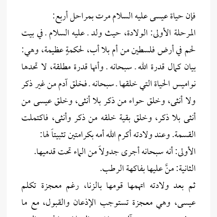
فإن حياة عيسى عليه السلام مرت بمراحل أربع:
المرحلة الأولى: الولادة، حيث ولد ـ عليه السلام ـ في بيت
لحم في أرض فلسطين من أم بلا أب، لحكمةٍ عظيمة، وهي:
بيان كمال قدرة الله ـ سبحانه ـ وأنها قدرة مطلقة، لا تحدها
نواميس الحياة التي خلقها ـ سبحانه ـ فخلق آدم من غير ذكر
ولا أنثى، وخلق حواء من ذكر بلا أنثى، وخلق عيسى من
أنثى بلا ذكر، وخلق بقية خلقه من ذكر وأنثى، فاكتملت
القسمة. وعند ولادته أكرم الله أمه بكرامتين تثبيتاً لها:
الأولى: أنه سبحانه أجرى جدولاً من الماء تحت قدميها.
الثانية: منَّ عليها بفاكهة الرطب.
ثم بعد ولادته اتهمها قومها بالزنا، رغم معجزة تكلم
عيسى، وهي معجزة تستوجب الإذعان والقبول، مع ما