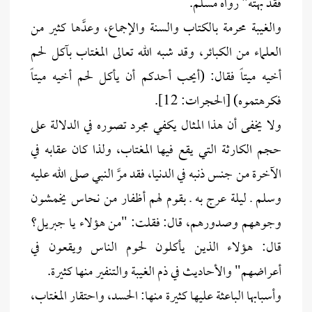
فقد بهته" رواه مسلم.
والغيبة محرمة بالكتاب والسنة والإجماع، وعدَّها كثير من
العلماء من الكبائر، وقد شبه الله تعالى المغتاب بآكل لحم
أخيه ميتاً فقال: (أيحب أحدكم أن يأكل لحم أخيه ميتاً
فكرهتموه) [الحجرات: 12].
ولا يخفى أن هذا المثال يكفي مجرد تصوره في الدلالة على
حجم الكارثة التي يقع فيها المغتاب، ولذا كان عقابه في
الآخرة من جنس ذنبه في الدنيا، فقد مرَّ النبي صلى الله عليه
وسلم ـ ليلة عرج به ـ بقوم لهم أظفار من نحاس يخمشون
وجوههم وصدورهم، قال: فقلت: "من هؤلاء يا جبريل؟
قال: هؤلاء الذين يأكلون لحوم الناس ويقعون في
أعراضهم" والأحاديث في ذم الغيبة والتنفير منها كثيرة.
وأسبابها الباعثة عليها كثيرة منها: الحسد، واحتقار المغتاب،