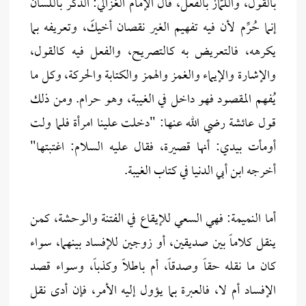
بالقول، واللمَّاز بالفعل، قال الإمام الغزالي: الذكر باللسان
إنما حُرِّم لأن فيه تفهيم الغير نقصان أخيكَ، وتعريفه بما
يكرهه، فالتعريض به كالتصريح، والفعل فيه كالقول،
والإشارة والإيماء والغمز والهمز والكتابة والحركة، وكل ما
يُفهم المقصود فهو داخل في الغيبة، وهو حرام. ومن ذلك
قول عائشة رضي الله عنها: "دخلت علينا امرأة فلما ولت
أومأت بيدي: أنها قصيرة، فقال عليه السلام: اغتبتها"
أخرجه ابن أبي الدنيا في كتاب الغيبة.
أما النميمة: فهي السعي للإيقاع في الفتنة والوحشة، كمن
ينقل كلاماً بين صديقين، أو زوجين للإفساد بينهما، سواء
كان ما نقله حقاً وصدقاً، أم باطلاً وكذباً، وسواء قصد
الإفساد أم لا، فالعبرة بما يؤول إليه الأمر، فإن أدى نقل