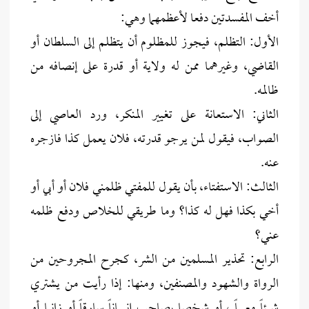
أخف المفسدتين دفعا لأعظمهما وهي:
الأول: التظلم، فيجوز للمظلوم أن يتظلم إلى السلطان أو
القاضي، وغيرهما ممن له ولاية أو قدرة على إنصافه من
ظالمه.
الثاني: الاستعانة على تغيير المنكر، ورد العاصي إلى
الصواب، فيقول لمن يرجو قدرته، فلان يعمل كذا فازجره
عنه.
الثالث: الاستفتاء، بأن يقول للمفتي ظلمني فلان أو أبي أو
أخي بكذا فهل له كذا؟ وما طريقي للخلاص ودفع ظلمه
عني؟
الرابع: تحذير المسلمين من الشر، كجرح المجروحين من
الرواة والشهود والمصنفين، ومنها: إذا رأيت من يشتري
شيئاً معيباً ، أو شخصا يصاحب إنساناً سارقاً أو زانيا أو