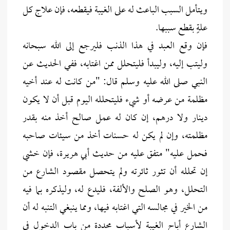
ويتأمل السبب الباعث له على الغيبة فيقطعه، فإن علاج كل
علةٍ بقطع سببها.
فإن وقع العبد في هذا الذنب فليرجع إلى الله سبحانه
وليتب إليه، وليبدأ فليتحلل ممن اغتابه، ففي الحديث عن
النبي صلى الله عليه وسلم قال: "من كانت له عند أخيه
مظلمة من عرضه أو شيء فليتحلله اليوم قبل أن لا يكون
دينار ولا درهم، إن كان له عمل صالح أخذ منه بقدر
مظلمته، وإن لم يكن له حسنات أخذ من سيئات صاحبه
فحمل عليه" متفق عليه من حديث أبي هريرة، فإن خشي
إن تحلله أن تثور ثائرته ولم يتحصل مقصود الشارع من
التحلل، وهو الصلح والألفة، فليدع له، وليذكره بما فيه
من الخير في مجالسه التي اغتابه فيها، ومما ينبغي التنبه له أن
الشارع أباح الغيبة لأسباب محددة من باب الدخول في