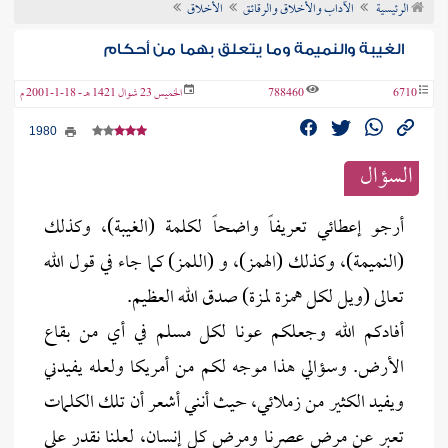
الرئيسية
الآداب والأخلاق والرقائق
الأخلاق
ن الفتوى
الغيبة والنميمة وما يتعلق بهما من أحكام
6710
788460
الخميس 23 شوال 1421 هـ - 18-1-2001 م
1980
السؤال
أرجو إعطائي تعريفاً واضحاً لكلمة (الغيبة)، وكذلك
(النميمة)، وكذلك (الهمز)، و (اللمز) كما جاء في قول الله
تعالى (ويل لكل همزة لمزة) صدق الله العظيم.
أفادكم الله وجعلكم عونا لكل مسلم في أي من بقاع
الأرض. وسؤالي هذا موجه لكم من أمريكا ولعله يفيدني
ويفيد الكثير من زملائي، حيث أنني أشعر أن تلك الكلمات
تعبر عن مرض عصرنا ومرض كل إنسان، لعلنا نقدر على