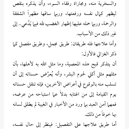
والسخرية منه، ومجاراة رفقاء السوء، وأن يذكره بنقص
ليظهر كمال نفسه ورفعتها، وربما ساقها مظهراً الشفقة
والرحمة، وربما حمله عليها إظهار الغضب لله فيما يَدَّعي.. إلى
غير ذلك من الأسباب.
وأما علاجها فله طريقان: طريق مجمل، وطريق مفصل كما
ذكر الغزالي فالأول:
أن يتذكر قبح هذه المعصية، وما مثل الله به لأهلها، بأن
مثلهم مثل آكلي لحوم البشر، وأنه يُعرِّض حسناته إلى أن
تسلب منه بالوقوع في أعراض الآخرين، فإنه تنقل حسناته
يوم القيامة إلى من اغتابه بدلاً عما استباحه من عرضه،
فمهما آمن العبد بما ورد من الأخبار في الغيبة لم يطلق لسانه
بها خوفاً من ذلك.
أما طريق علاجها على التفصيل: فينظر إلى حال نفسه،