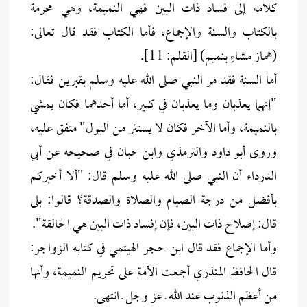
كلامه إلى فساد ذات البين فهي النميمة، وهي محرمة
بالكتاب والسنة والإجماع، فأما الكتاب فقد قال تعالى:
(هماز مشاءٍ بنميم) [القلم: 11].
أما السنة فقد مر النبي صلى الله عليه وسلم بقبرين فقال:
"إنهما يعذبان وما يعذبان في كبير، أما أحدهما فكان يمشي
بالنميمة، وأما الآخر فكان لا يستتر من البول" متفق عليه،
وروى أبو داود والترمذي وابن حبان في صحيحه عن أبي
الدرداء أن النبي صلى الله عليه وسلم قال: "ألا أخبركم
بأفضل من درجة الصيام والصلاة والصدقة؟ قالوا: بلى
قال: إصلاح ذات البين، فإن إفساد ذات البين هي الحالقة".
وأما الإجماع فقد قال ابن حجر الهيتمي في كتابه الزواجر:
قال الحافظ المنذري أجمعت الأمة على تحريم النميمة، وأنها
من أعظم الذنوب عند الله ـ عز وجل ـ انتهى.