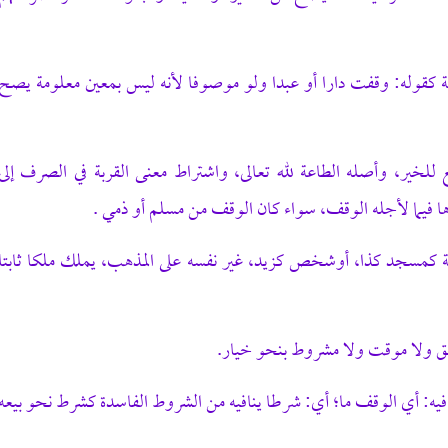
مة كقوله: وقفت دارا أو عبدا ولو موصوفا لأنه ليس بمعين معلومة يصح
لخير، وأصله الطاعة لله تعالى، واشتراط معنى القربة في الصرف إلى
ا فيما لأجله الوقف، سواء كان الوقف من مسلم أو ذمي .
 كمسجد كذا، أوشخص كزيد، غير نفسه على المذهب، يملك ملكا ثابتا
ق ولا موقت ولا مشروط بنحو خيار.
يه: أي الوقف
ما؛
أي: شرطا ينافيه من الشروط الفاسدة كشرط نحو بيعه