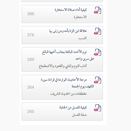
كيفية أداء صلاة الاستخارة
388
الاستخارة
علاقة ابن الزنا بأمه ومن زنى بها
376
النسب
نوم الأخت البالغة بجانب أخيها البالغ
على سرير واحد
289
آداب النوم والمشي والقعود والاضطجاع
درجة الأحاديث الواردة في قراءة سورة
الكهف يوم الجمعة
264
مقتطفات من الحديث الشريف
كيفية الغسل من الجنابة
260
صفة الغسل