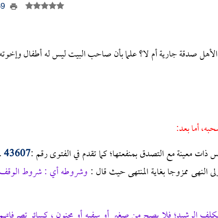
569
 الأهل صدقة جارية أم لا؟ علما بأن صاحب البيت ليس له أطفال وإخوته
حبه، أما بعد:
 ذات معينة مع التصدق بمنفعتها؛ كما تقدم في الفتوى رقم :
43607
.
ى النهى ممزوجا بغاية المنتهى حيث قال :
وشروطه أي : شروط الوقف
كلف الرشيد؛ فلا يصح من صغير أو سفيه أو مجنون ، كسائر تصرفاتهم