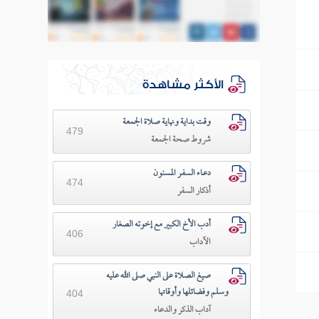
الأكثر مشاهدة
وقت بداية ونهاية صلاة الجمعة
479
شروط صحة الجمعة
دعـاء السفـر المسنون
474
أذكار السفر
أدب الأخ الكبير مع إخوته الصغار
406
الآداب
صيغ الصلاة على النبي صلى الله عليه
وسلم وفضائلها وأوقاتها
404
آداب الذكر والدعاء