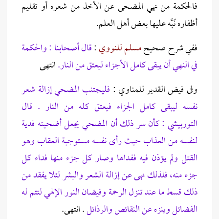
فالحكمة من نهي المضحى عن الأخذ من شعره أو تقليم
أظفاره نَبَّه عليها بعض أهل العلم.
ففي شرح صحيح
مسلم
للنووي
:
قال أصحابنا : والحكمة
في النهي أن يبقى كامل الأجزاء ليعتق من النار.
انتهى
وفى فيض القدير للمناوي :
فليجتنب المضحي إزالة شعر
نفسه ليبقى كامل الجزاء فيعتق كله من النار . قال
التوربيشي : كأن سر ذلك أن المضحي يجعل أضحيته فدية
لنفسه من العذاب حيث رأى نفسه مستوجبة العقاب وهو
القتل ولم يؤذن فيه ففداها وصار كل جزء منها فداء كل
جزء منه، فلذلك نهى عن إزالة الشعر والبشر لئلا يفقد من
ذلك قسط ما عند تنزل الرحمة وفيضان النور الإلهي لتتم له
الفضائل وينزه عن النقائص والرذائل
. انتهى.