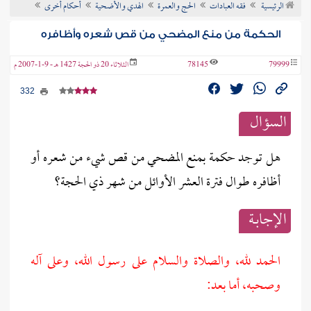
الرئيسية
فقه العبادات
الحج والعمرة
الهدي والأضحية
أحكام أخرى
ن الفتوى
الحكمة من منع المضحي من قص شعره وأظافره
79999
78145
الثلاثاء 20 ذو الحجة 1427 هـ - 9-1-2007 م
332
السؤال
هل توجد حكمة بمنع المضحي من قص شيء من شعره أو
أظافره طوال فترة العشر الأوائل من شهر ذي الحجة؟
الإجابــة
الحمد لله، والصلاة والسلام على رسول الله، وعلى آله
وصحبه، أما بعد: