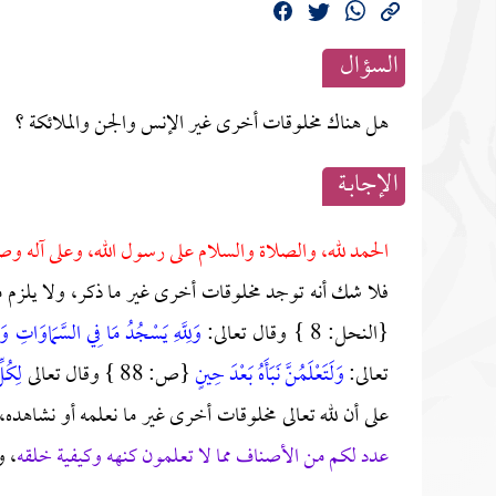
السؤال
هل هناك مخلوقات أخرى غير الإنس والجن والملائكة ؟
الإجابــة
الحمد لله، والصلاة والسلام على رسول الله، وعلى آله وص
فلا شك أنه توجد مخلوقات أخرى غير ما ذكر، ولا يلزم من
{النحل: 8 } وقال تعالى:
وَلِلَّهِ يَسْجُدُ مَا فِي السَّمَاوَاتِ وَم
تعالى:
وَلَتَعْلَمُنَّ نَبَأَهُ بَعْدَ حِينٍ
{ص: 88 } وقال تعالى
لِكُل
على أن لله تعالى مخلوقات أخرى غير ما نعلمه أو نشاهده،
عدد لكم من الأصناف مما لا تعلمون كنهه وكيفية خلقه
، و