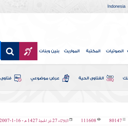
Indonesia
الصوتيات
المكتبة
المواريث
بنين وبنات
لك
الفتاوى الحية
عرض موضوعي
فتاوى 
111608
80147
الثلاثاء 27 ذو الحجة 1427 هـ - 16-1-2007 م