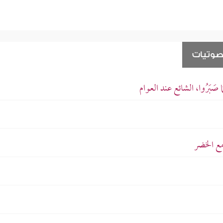
صوتيات
َا صَبَرُوا، الشائع عند العوام
مع الخضر