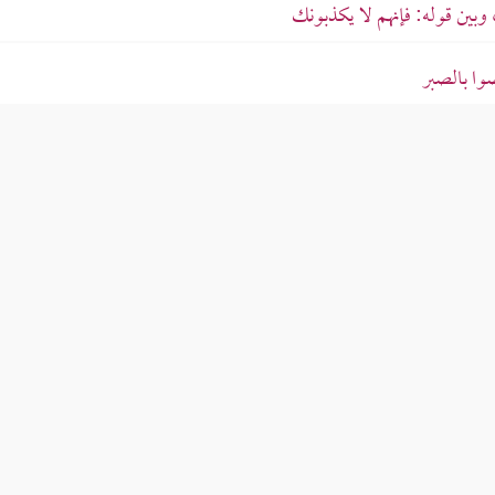
وبين قوله: فإنهم لا يكذبونك
وا بالصبر