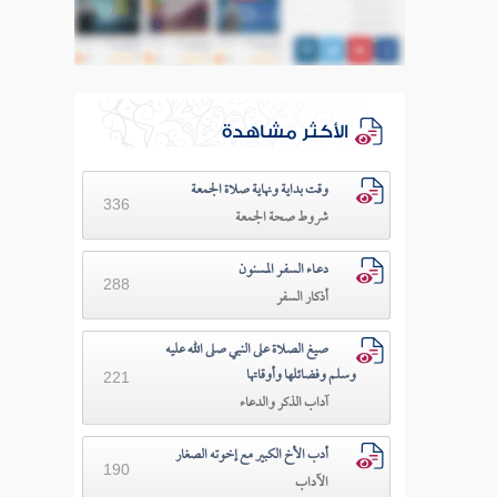
الأكثر مشاهدة
وقت بداية ونهاية صلاة الجمعة
336
شروط صحة الجمعة
دعـاء السفـر المسنون
288
أذكار السفر
صيغ الصلاة على النبي صلى الله عليه
وسلم وفضائلها وأوقاتها
221
آداب الذكر والدعاء
أدب الأخ الكبير مع إخوته الصغار
190
الآداب