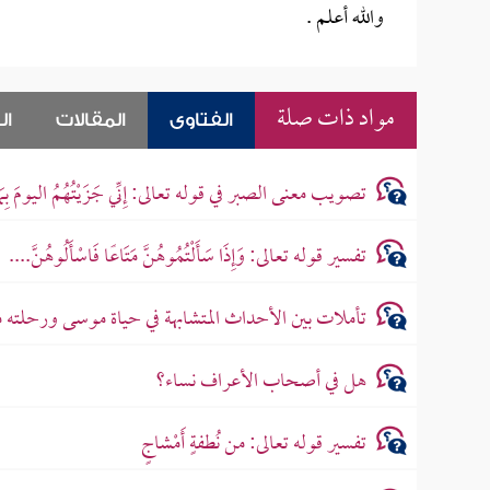
والله أعلم .
مواد ذات صلة
الفتاوى
المقالات
ال
تصويب معنى الصبر في قوله تعالى: إِنِّي جَزَيْتُهُمُ اليومَ بِم
تفسير قوله تعالى: وَإِذَا سَأَلْتُمُوهُنَّ مَتَاعًا فَاسْأَلُوهُنَّ....
تأملات بين الأحداث المتشابهة في حياة موسى ورحلته 
هل في أصحاب الأعراف نساء؟
تفسير قوله تعالى: من نُطفةٍ أَمْشاجٍ