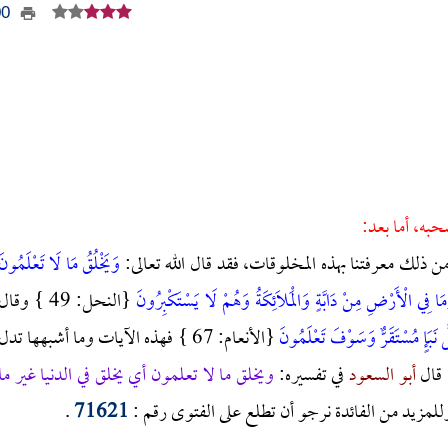
500
حبه، أما بعد:
 ذلك معرفتنا بهذه المخلوقات، فقد قال الله تعالى:
وَيَخْلُقُ مَا لَا تَعْلَمُونَ
َا فِي الْأَرْضِ مِنْ دَابَّةٍ وَالْمَلَائِكَةُ وَهُمْ لَا يَسْتَكْبِرُونَ
{النحل: 49 } وقال
ِّ نَبَإٍ مُسْتَقَرٌّ وَسَوْفَ تَعْلَمُونَ
{الأنعام: 67 } فهذه الآيات وما أشبهها تدل
 قال
أبو السعود
في تفسيره:
ويخلق ما لا تعلمون أي يخلق في الدنيا غير ما
للمزيد من الفائدة نرجو أن تطلع على الفتوى رقم :
71621
.