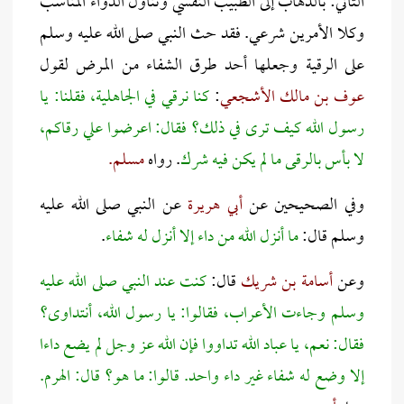
الثاني: بالذهاب إلى الطبيب النفسي وتناول الدواء المناسب
وكلا الأمرين شرعي. فقد حث النبي صلى الله عليه وسلم
على الرقية وجعلها أحد طرق الشفاء من المرض لقول
عوف بن مالك الأشجعي
:
كنا نرقي في الجاهلية، فقلنا: يا
رسول الله كيف ترى في ذلك؟ فقال: اعرضوا علي رقاكم،
لا بأس بالرقى ما لم يكن فيه شرك
. رواه
مسلم.
وفي الصحيحين عن
أبي هريرة
عن النبي صلى الله عليه
وسلم قال:
ما أنزل الله من داء إلا أنزل له شفاء
.
وعن
أسامة
بن شريك
قال:
كنت عند النبي صلى الله عليه
وسلم وجاءت الأعراب، فقالوا: يا رسول الله، أنتداوى؟
فقال: نعم، يا عباد الله تداووا فإن الله عز وجل لم يضع داءا
إلا وضع له شفاء غير داء واحد. قالوا: ما هو؟ قال: الهرم.