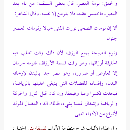
والحمق: نومة العصر. قال بعض السلف: من نام بعد
العصر، فاختلس عقله، فلا يلومن إلا نفسه. وقال الشاعر:
ألا إن نومات الضحى تورث الفتى خبالا ونومات العصير
جنون
ونوم الصبحة يمنع الرزق، لأن ذلك وقت تطلب فيه
الخليقة أرزاقها، وهو وقت قسمة الأرزاق، فنومه حرمان
إلا لعارض أو ضرورة، وهو مضر جدا بالبدن لإرخائه
البدن، وإفساده للفضلات التي ينبغي تحليلها بالرياضة،
فيحدث تكسرا وعيا وضعفا. وإن كان قبل التبرز والحركة
والرياضة وإشغال المعدة بشيء، فذلك الداء العضال المولد
لأنواع من الأدواء انتهى
وفي غذاء الألباب شرح منظومة الآداب
للسفارينى
الحنبلي: