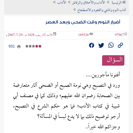
الرئيسية
الآداب والأخلاق والرقائق
الآداب
ن الفتوى
آداب النوم والمشي والقعود والاضطجاع
أضرار النوم وقت الضحى وبعد العصر
97967
169526
الأحد 15 رجب 1428 هـ - 29-7-2007 م
931
السؤال
أفتونا مأجورين....
ورد في التصبح وهي نومة الصبح أو الضحى آثار متعارضة
بين الصحابة رضوان الله عليهم؛ وذلك كما في مصنف أبي
شيبة في كتاب الأدب؛ فما هو حكم الشرع في التصبح،
أرجو توضيح ذلك بما لا يدع لبساً في المسألة؟
وجزاكم الله خيراً..