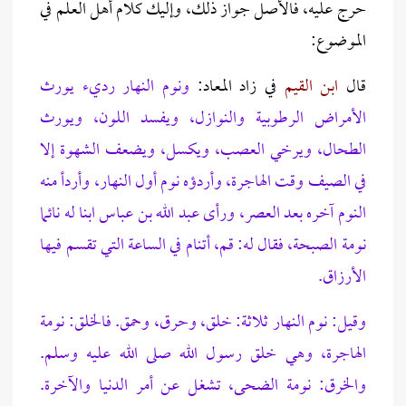
حرج عليه، فالأصل جواز ذلك، وإليك كلام أهل العلم في
الموضوع:
قال
ابن القيم
في زاد المعاد:
ونوم النهار رديء يورث
الأمراض الرطوبية والنوازل، ويفسد اللون، ويورث
الطحال، ويرخي العصب، ويكسل، ويضعف الشهوة إلا
في الصيف وقت الهاجرة، وأردؤه نوم أول النهار، وأردأ منه
النوم آخره بعد العصر، ورأى عبد الله بن عباس ابنا له نائما
نومة الصبحة، فقال له: قم، أتنام في الساعة التي تقسم فيها
الأرزاق.
وقيل: نوم النهار ثلاثة: خلق، وحرق، وحمق. فالخلق: نومة
الهاجرة، وهي خلق رسول الله صلى الله عليه وسلم.
والخرق: نومة الضحى، تشغل عن أمر الدنيا والآخرة.