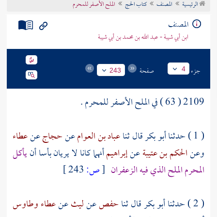
الرئيسية
المصنف
كتاب الحج
الملح الأصفر للمحرم
تراجم الأعلام
المصنف
ابن أبي شيبة - عبد الله بن محمد بن أبي شيبة
جزء
صفحة
4
243
2109 ( 63 ) في الملح الأصفر للمحرم .
( 1 ) حدثنا
أبو بكر
قال ثنا
عباد بن العوام
عن
حجاج
عن
عطاء
وعن
الحكم بن عتيبة
عن
إبراهيم
أنهما كانا لا يريان بأسا أن
يأكل
المحرم الملح الذي فيه الزعفران
[
ص:
243 ]
( 2 ) حدثنا
أبو بكر
قال ثنا
حفص
عن
ليث
عن
عطاء
وطاوس