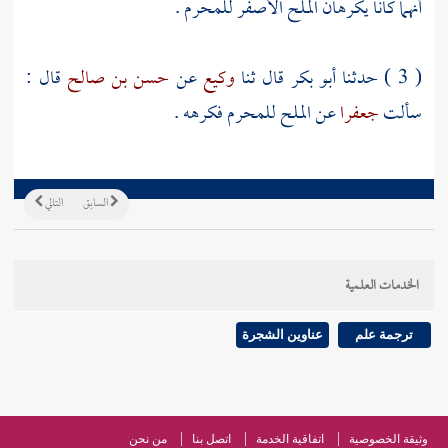
أنهما كانا يكرهان الملح الأصفر للمحرم .
( 3 ) حدثنا
أبو بكر
قال ثنا
وكيع
عن
حسن بن صالح
قال :
سألت
جعفرا
عن الملح للمحرم فكرهه .
السابق
التالي
الخدمات العلمية
ترجمة علم
عناوين الشجرة
وثيقة الخصوصية
اتفاقية الخدمة
اتصل بنا
من نحن