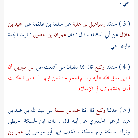
حي .
( 3 ) حدثنا
إسماعيل بن علية
عن
سلمة بن علقمة
عن
حميد بن
هلال
عن
أبي الدهماء
، قال : قال
عمران بن حصين
: ترث الجدة
وابنها حي .
( 4 ) حدثنا
وكيع
قال ثنا
سفيان
عن
أشعث
عن
ابن سيرين
أن
النبي صلى الله عليه وسلم أطعم جدة من ابنها السدس ؛ فكانت
أول جدة ورثت في الإسلام
.
( 5 ) حدثنا
وكيع
قال ثنا
حماد بن سلمة
عن
عبد الله بن حميد بن
عبد الرحمن الحميري
عن أبيه قال : مات ابن
لحسكة الحبطي
وترك
حسكة
وأم حسكة
، فكتب فيها
أبو موسى
إلى
عمر بن