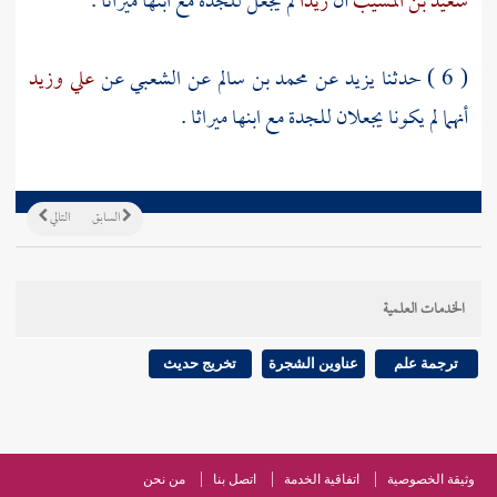
سعيد بن المسيب
أن
زيدا
لم يجعل للجدة مع ابنها ميراثا .
( 6 ) حدثنا
يزيد
عن
محمد بن سالم
عن
الشعبي
عن
علي
وزيد
أنهما لم يكونا يجعلان للجدة مع ابنها ميراثا .
السابق
التالي
الخدمات العلمية
ترجمة علم
عناوين الشجرة
تخريج حديث
وثيقة الخصوصية
اتفاقية الخدمة
اتصل بنا
من نحن