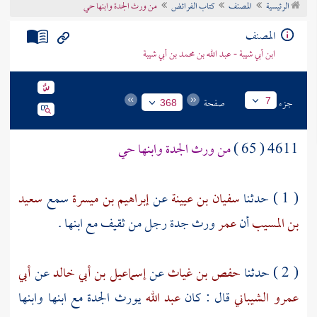
الرئيسية
المصنف
كتاب الفرائض
من ورث الجدة وابنها حي
تراجم الأعلام
المصنف
ابن أبي شيبة - عبد الله بن محمد بن أبي شيبة
جزء
صفحة
7
368
4611 ( 65 )
من ورث الجدة وابنها حي
( 1 ) حدثنا
سفيان بن عيينة
عن
إبراهيم بن ميسرة
سمع
سعيد
بن المسيب
أن
عمر
ورث جدة رجل من
ثقيف
مع ابنها .
( 2 ) حدثنا
حفص بن غياث
عن
إسماعيل بن أبي خالد
عن
أبي
عمرو الشيباني
قال : كان
عبد الله
يورث الجدة مع ابنها وابنها