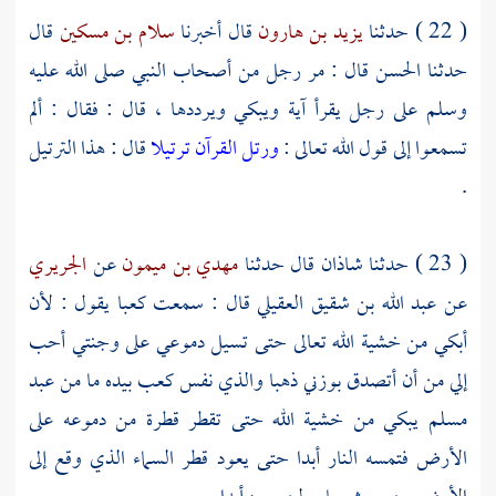
( 22 ) حدثنا
يزيد بن هارون
قال أخبرنا
سلام بن مسكين
قال
حدثنا
الحسن
قال : مر رجل من أصحاب النبي صلى الله عليه
وسلم على رجل يقرأ آية ويبكي ويرددها ، قال : فقال : ألم
تسمعوا إلى قول الله تعالى :
ورتل القرآن ترتيلا
قال : هذا الترتيل
.
( 23 ) حدثنا
شاذان
قال حدثنا
مهدي بن ميمون
عن
الجريري
عن
عبد الله بن شقيق العقيلي
قال : سمعت
كعبا
يقول : لأن
أبكي من خشية الله تعالى حتى تسيل دموعي على وجنتي أحب
إلي من أن أتصدق بوزني ذهبا والذي نفس
كعب
بيده ما من عبد
مسلم يبكي من خشية الله حتى تقطر قطرة من دموعه على
الأرض فتمسه النار أبدا حتى يعود قطر السماء الذي وقع إلى