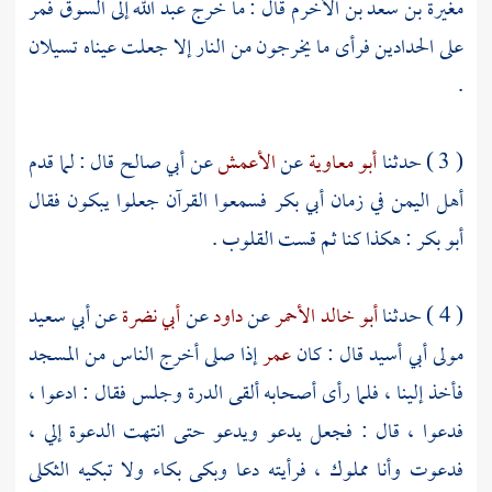
مغيرة بن سعد بن الأخرم
قال : ما خرج
عبد الله
إلى السوق فمر
على الحدادين فرأى ما يخرجون من النار إلا جعلت عيناه تسيلان
.
( 3 ) حدثنا
أبو معاوية
عن
الأعمش
عن
أبي صالح
قال : لما قدم
أهل
اليمن
في زمان
أبي بكر
فسمعوا القرآن جعلوا يبكون فقال
أبو بكر
: هكذا كنا ثم قست القلوب .
( 4 ) حدثنا
أبو خالد الأحمر
عن
داود
عن
أبي نضرة
عن
أبي سعيد
مولى أبي أسيد
قال : كان
عمر
إذا صلى أخرج الناس من المسجد
فأخذ إلينا ، فلما رأى أصحابه ألقى الدرة وجلس فقال : ادعوا ،
فدعوا ، قال : فجعل يدعو ويدعو حتى انتهت الدعوة إلي ،
فدعوت وأنا مملوك ، فرأيته دعا وبكى بكاء ولا تبكيه الثكلى