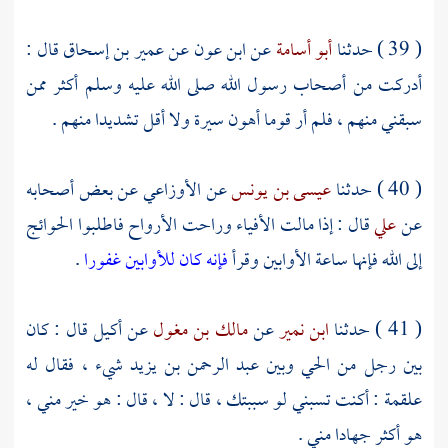
( 39 ) حدثنا
أبو أسامة
عن
ابن عون
عن
عمير بن إسحاق
قال :
أدركت من أصحاب رسول الله صلى الله عليه وسلم أكثر ممن
سبقني منهم ، فلم أر قوما أهون سيرة ولا أقل تشديدا منهم .
( 40 ) حدثنا
عيسى بن يونس
عن
الأوزاعي
عن بعض أصحابه
عن
علي
قال : إذا مالت الأفياء وراحت الأرواح فاطلبوا الحوائج
إلى الله فإنها ساعة الأوابين وقرأ
فإنه كان للأوابين غفورا
.
( 41 ) حدثنا
ابن نمير
عن
مالك بن مغول
عن
أكيل
قال : كان
بين رجل من الحي وبين
عبد الرحمن بن يزيد
شيء ، فقال له
علقمة
: أكنت تسبني لو سببتك ، قال : لا ، قال : هو خير مني ،
هو أكثر جهادا مني .