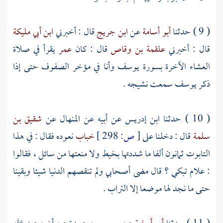
( 9 ) حدثنا
أبو أسامة
عن
ابن جريج
قال : أخبرني
ابن أبي مليكة
قال : أخبرني
علقمة بن وقاص
قال : كان
عمر
يقرأ في صلاة
العشاء الآخرة بسورة يوسف وأنا في مؤخر الصفوف حتى إذا
ذكر
يوسف
سمعت نشيجه .
( 10 ) حدثنا
ابن إدريس
عن أبيه عن
المنهال
عن
شقيق بن
سلمة
قال : دخلنا على
[
ص:
298 ]
خباب
نعوده فقال : في هذا
التابوت ثمانون ألفا ما شددتها بخيط ولا منعتها من سائل ، فقالوا
: علام تبكي ؟ قال مضى أصحابي ولم تنقصهم الدنيا شيئا وبقينا
حتى ما نجد لها موضعا إلا التراب .