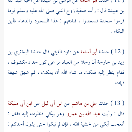
( 11 ) حدثنا
أبو أسامة
عن
موسى بن عبيدة
عن أخيه
عبد الله
بن عبيدة
قال : رأت
صفية
زوج النبي صلى الله عليه وسلم قوما
قرءوا سجدة فسجدوا ، فنادتهم : هذا السجود والدعاء فأين
البكاء .
( 12 ) حدثنا
أبو أسامة
عن
داود الليثي
قال حدثنا
البختري بن
زيد بن خارجة
أن رجلا من العباد مر على كور حداد مكشوف ،
فقام ينظر إليه فمكث ما شاء الله أن يمكث ، ثم شهق شهقة
فمات .
( 13 ) حدثنا
علي بن هاشم
عن
ابن أبي ليلى
عن
ابن أبي مليكة
قال : رأيت
عبد الله بن عمرو
وهو يبكي فنظرت إليه فقال :
أتعجب أبكي من خشية الله ، فإن لم تبكوا حتى يقول أحدكم :