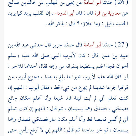
( 26 ) حدثنا
أبو أسامة
عن
يحيى بن المهلب
عن
خالد بن صالح
عن
معاوية بن قرة
قال : قال
أبو الدرداء
، إن القلب يربد كما يربد
الحديد ، قيل : وما جلاؤه ؟ قال : يذكر الله .
( 27 ) حدثنا
أبو أسامة
قال حدثنا
جرير
قال حدثني
عبد الله بن
عبيد بن عمير
قال : كان
لأيوب
النبي صلى الله عليه وسلم
أخوان فجاءا فلم يستطيعا يدنوانه من ريحه فقال أحدهما للآخر :
لو كان الله علم
لأيوب
خيرا ما بلغ به هذا ، فجزع
أيوب
من
قولهما جزعا شديدا لم يجزع من شيء قط ، فقال
أيوب
: اللهم إن
كنت تعلم أني لم أبت ليلة قط شبعا وأنا أعلم مكان جائع
فصدقني ، فصدق وهما يسمعان ، ثم قال : اللهم إن كنت تعلم
أني لم ألبس قميصا قط وأنا أعلم مكان عار فصدقني فصدق وهما
يسمعان ، ثم خر ساجدا ثم قال : اللهم إني لا أرفع رأسي حتى