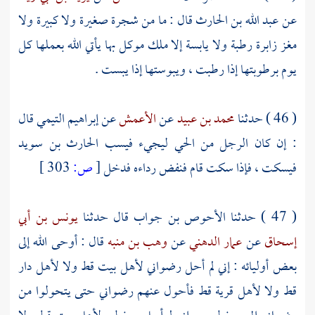
عن
عبد الله بن الحارث
قال : ما من شجرة صغيرة ولا كبيرة ولا
مغز زابرة رطبة ولا يابسة إلا ملك موكل بها يأتي الله بعملها كل
يوم برطوبتها إذا رطبت ، ويبوستها إذا يبست .
( 46 ) حدثنا
محمد بن عبيد
عن
الأعمش
عن
إبراهيم التيمي
قال
: إن كان الرجل من الحي ليجيء فيسب
الحارث بن سويد
فيسكت ، فإذا سكت قام فنفض رداءه فدخل
[
ص:
303 ]
( 47 ) حدثنا
الأحوص بن جواب
قال حدثنا
يونس بن أبي
إسحاق
عن
عمار الدهني
عن
وهب بن منبه
قال : أوحى الله إلى
بعض أوليائه : إني لم أحل رضواني لأهل بيت قط ولا لأهل دار
قط ولا لأهل قرية قط فأحول عنهم رضواني حتى يتحولوا من