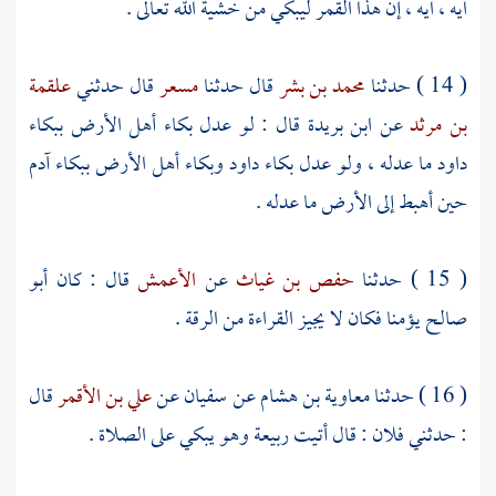
ايه ، ايه ، إن هذا القمر ليبكي من خشية الله تعالى .
( 14 ) حدثنا
محمد بن بشر
قال حدثنا
مسعر
قال حدثني
علقمة
بن مرثد
عن
ابن بريدة
قال : لو عدل بكاء أهل الأرض ببكاء
داود
ما عدله ، ولو عدل بكاء
داود
وبكاء أهل الأرض ببكاء
آدم
حين أهبط إلى الأرض ما عدله .
( 15 ) حدثنا
حفص بن غياث
عن
الأعمش
قال : كان
أبو
صالح
يؤمنا فكان لا يجيز القراءة من الرقة .
( 16 ) حدثنا
معاوية بن هشام
عن
سفيان
عن
علي بن الأقمر
قال
: حدثني فلان : قال أتيت
ربيعة
وهو يبكي على الصلاة .