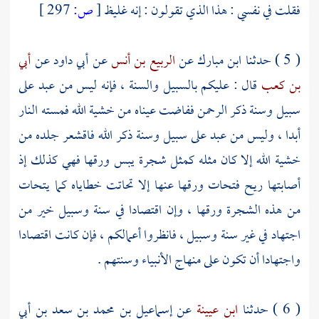
فقلت في نفسي : هذا الذي تقولون : إنه غليظ
[
ص:
297 ]
( 5 ) حدثنا
ابن مبارك
عن
الربيع بن أنس
عن
أبي داود
عن
أبي
بن كعب
قال : عليكم بالسبيل والسنة ، فإنه ليس من عبد على
سبيل وسنة ذكر الرحمن ففاضت عيناه من خشية الله فمسته النار
أبدا ، وليس من عبد على سبيل وسنة ذكر الله فاقشعر جلده من
خشية الله إلا كان مثله كمثل شجرة يبس ورقها فهي كذلك إذ
أصابتها ريح فتحات ورقها عنها إلا تحاتت خطاياه كما يتحات
من هذه الشجرة ورقها ، وإن اقتصادا في سنة وسبيل خير من
اجتهاد في غير سنة وسبيل ، فانظروا أعمالكم ، فإن كانت اقتصادا
واجتهادا أن تكون على منهاج الأنبياء وسنتهم .
( 6 ) حدثنا
ابن عيينة
عن
إسماعيل بن محمد بن سعد بن أبي