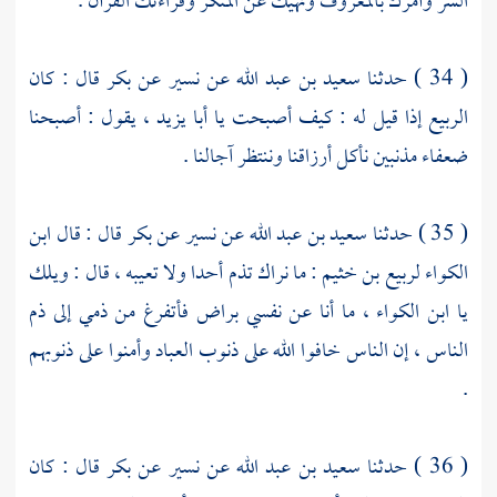
الشر وأمرك بالمعروف ونهيك عن المنكر وقراءتك القرآن .
( 34 ) حدثنا
سعيد بن عبد الله
عن
نسير
عن
بكر
قال : كان
الربيع
إذا قيل له : كيف أصبحت يا
أبا يزيد
، يقول : أصبحنا
ضعفاء مذنبين نأكل أرزاقنا وننتظر آجالنا .
( 35 ) حدثنا
سعيد بن عبد الله
عن
نسير
عن
بكر
قال : قال
ابن
الكواء
لربيع بن خثيم
: ما نراك تذم أحدا ولا تعيبه ، قال : ويلك
يا
ابن الكواء
، ما أنا عن نفسي براض فأتفرغ من ذمي إلى ذم
الناس ، إن الناس خافوا الله على ذنوب العباد وأمنوا على ذنوبهم
.
( 36 ) حدثنا
سعيد بن عبد الله
عن
نسير
عن
بكر
قال : كان