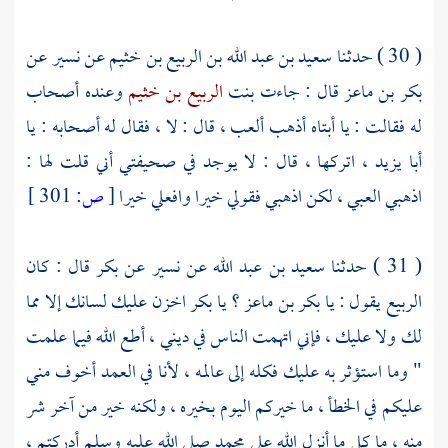
( 30 ) حدثنا
سعيد بن عبد الله بن الربيع بن خثيم
عن
نسير
عن
بكر بن ماعز
قال : جاءت بنت
الربيع بن خثيم
وعنده أصحاب
له فقالت : يا أبتاه أذهب ألعب ، قال : لا ، فقال له أصحابه : يا
أبا يزيد
، اتركها ، قال : لا يوجد في صحيفتي أني قلت لها :
اذهبي العبي ، لكن اذهبي فقولي خيرا وافعلي خيرا
[
ص:
301 ]
( 31 ) حدثنا
سعيد بن عبد الله
عن
نسير
عن
بكر
قال : كان
الربيع
يقول : يا
بكر بن ماعز
؟ يا
بكر
اخزن عليك لسانك إلا مما
لك ولا عليك ، فإني اتهمت الناس في ديني ، أطع الله فيما علمت
" وما استؤثر به عليك فكله إلى عالمه ، لأنا في العمد أخوف مني
عليكم في الخطأ ، ما خيركم اليوم بخيره ، ولكنه خير من آخر شر
منه ، ما كل ما أنزل الله على
محمد
صلى الله عليه وسلم أدركتم ،