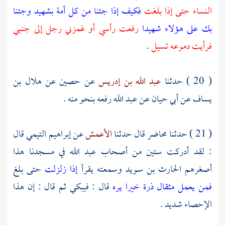
النساء حتى إذا بلغت
فكيف إذا جئنا من كل أمة بشهيد وجئنا
بك على هؤلاء شهيدا
رفعت رأسي أو غمزني رجل إلى جنبي
فرأيت دموعه تسيل
.
( 20 ) حدثنا
عبد الله بن إدريس
عن
حصين
عن
هلال بن
يساف
عن
أبي حيان
عن
عبد الله
رفعه بنحو منه .
( 21 ) حدثنا
محاضر
قال حدثنا
الأعمش
عن
إبراهيم التيمي
قال
: لقد أدركت ستين من أصحاب
عبد الله
في مسجدنا هذا
أصغرهم
الحارث بن سويد
وسمعته يقرأ
إذا زلزلت
حتى بلغ
فمن يعمل مثقال ذرة خيرا يره
قال : فيبكي ثم قال : إن هذا
الإحصاء شديد .