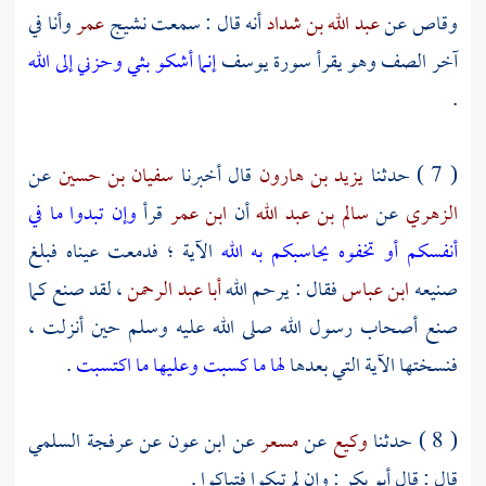
وقاص
عن
عبد الله بن شداد
أنه قال : سمعت نشيج
عمر
وأنا في
آخر الصف وهو يقرأ سورة يوسف
إنما أشكو بثي وحزني إلى الله
.
( 7 ) حدثنا
يزيد بن هارون
قال أخبرنا
سفيان بن حسين
عن
الزهري
عن
سالم بن عبد الله
أن
ابن عمر
قرأ
وإن تبدوا ما في
أنفسكم أو تخفوه يحاسبكم به الله
الآية ؛ فدمعت عيناه فبلغ
صنيعه
ابن عباس
فقال : يرحم الله
أبا عبد الرحمن
، لقد صنع كما
صنع أصحاب رسول الله صلى الله عليه وسلم حين أنزلت ،
فنسختها الآية التي بعدها
لها ما كسبت وعليها ما اكتسبت
.
( 8 ) حدثنا
وكيع
عن
مسعر
عن
ابن عون
عن
عرفجة السلمي
قال : قال
أبو بكر
: وإن لم تبكوا فتباكوا .