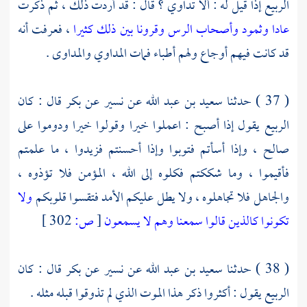
الربيع
إذا قيل له : ألا تداوي ؟ قال : قد أردت ذلك ، ثم ذكرت
عادا وثمود وأصحاب الرس وقرونا بين ذلك كثيرا
، فعرفت أنه
قد كانت فيهم أوجاع ولهم أطباء فمات المداوي والمداوى .
( 37 ) حدثنا
سعيد بن عبد الله
عن
نسير
عن
بكر
قال : كان
الربيع
يقول إذا أصبح : اعملوا خيرا وقولوا خيرا ودوموا على
صالح ، وإذا أسأتم فتوبوا وإذا أحسنتم فزيدوا ، ما علمتم
فأقيموا ، وما شككتم فكلوه إلى الله ، المؤمن فلا تؤذوه ،
والجاهل فلا تجاهلوه ، ولا يطل عليكم الأمد فتقسوا قلوبكم
ولا
تكونوا كالذين قالوا سمعنا وهم لا يسمعون
[
ص:
302 ]
( 38 ) حدثنا
سعيد بن عبد الله
عن
نسير
عن
بكر
قال : كان
الربيع
يقول : أكثروا ذكر هذا الموت الذي لم تذوقوا قبله مثله .