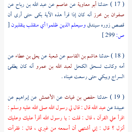
( 17 ) حدثنا
أبو معاوية
عن
عاصم
عن
عبد الله بن رباح
عن
صفوان بن محرز
أنه كان إذا قرأ هذه الآية بكى حتى أرى أن
قصص زوره سيندق
وسيعلم الذين ظلموا أي منقلب ينقلبون
[
ص:
299 ]
( 18 ) حدثنا
هاشم بن القاسم
عن
شعبة
عن
يعلى بن عطاء
عن
أمه وكانت تسحق الكحل
لعبد الله بن عمرو
أنه كان يطفئ
السراج ويبكي حتى رسعت عيناه .
( 19 ) حدثنا
حفص بن غياث
عن
الأعمش
عن
إبراهيم
عن
عبيدة
عن
عبد الله
قال : قال لي رسول الله صلى الله عليه وسلم :
اقرأ علي القرآن ، قال : قلت : يا رسول الله أقرأ عليك وعليك
أنزل ؟ قال : إني أشتهي أن أسمعه من غيري ، قال : فقرأت