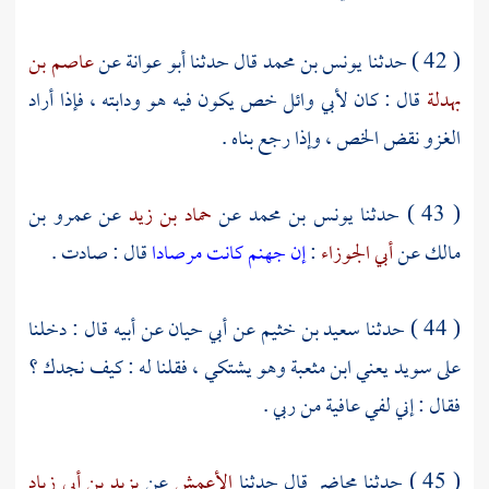
( 42 ) حدثنا
يونس بن محمد
قال حدثنا
أبو عوانة
عن
عاصم بن
بهدلة
قال : كان
لأبي وائل
خص يكون فيه هو ودابته ، فإذا أراد
الغزو نقض الخص ، وإذا رجع بناه .
( 43 ) حدثنا
يونس بن محمد
عن
حماد بن زيد
عن
عمرو بن
مالك
عن
أبي الجوزاء
:
إن جهنم كانت مرصادا
قال : صادت .
( 44 ) حدثنا
سعيد بن خثيم
عن
أبي حيان
عن أبيه قال : دخلنا
على
سويد يعني ابن مثعبة
وهو يشتكي ، فقلنا له : كيف نجدك ؟
فقال : إني لفي عافية من ربي .
( 45 ) حدثنا
محاضر
قال حدثنا
الأعمش
عن
يزيد بن أبي زياد