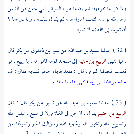
ولا كل ما تقرءون تدرون ما هو ، السرائر التي يخفن من الناس
وهن لله بواد ، التمسوا دواءها ، ثم يقول لنفسه : وما دواءها ؟
أن تتوب إلى الله ثم لا تعود .
( 32 ) حدثنا
سعيد بن عبد الله
عن
نسير بن ذعلوق
عن
بكر
قال
: لما انتهى
الربيع بن خثيم
إلى مسجد قومه قالوا له : يا
ربيع
، لو
قعدت فحدثنا اليوم ، قال : فقعد فجاء حجر فشجه فقال : ف
جاءه موعظة من ربه فانتهى فله ما سلف
.
( 33 ) حدثنا
سعيد بن عبد الله
عن
نسير
عن
بكر
قال : كان
الربيع بن خثيم
يقول : لا خير في الكلام إلا في تسع : تهليل الله
وتسبيح الله وتكبير الله وتحميد الله وسؤالك الخير وتعوذك من