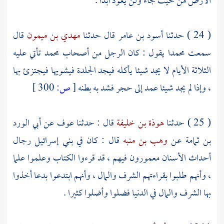
الأرض من حيث جاء ولن يعود أبدا .
( 24 ) حدثنا
أسود بن عامر
قال حدثنا
مهدي بن ميمون
قال
سمعت
محمدا
يقول : كان الرجل من أصحاب
محمد
تأتي عليه
الثلاثة الأيام لا يجد شيئا يأكله فيجد الجلدة فيشويها فيجتزئ بها
، وإذا لم يجد شيئا عمد إلى حجر فشد به بطنه
[
ص:
300 ]
( 25 ) حدثنا
هوذة بن خليفة
قال : حدثنا
عوف
عن
أبي الورد
بن ثمامة
عن
وهب بن منبه
قال : كان في
بني إسرائيل
رجال
أحداث الأسنان معمورون فيهم ، قد قرءوا الكتاب وعلموا علما
، وأنهم طلبوا بقراءتهم الشرف والمال ، وأنهم ابتدعوا بدعا أخذوا
بها الشرف والمال في الدنيا فضلوا وأضلوا كثيرا .