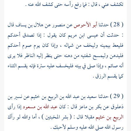
تكشف عني ، قال : فما رفع رأسه حتى كشف الله عنه .
( 28 ) حدثنا
أبو الأحوص
عن
منصور
عن
هلال بن يساف
قال
: حدثت أن
عيسى ابن مريم
كان يقول : إذا تصدق أحدكم
فليعط بيمينه وليخف من شماله ، وإذا كان يوم صوم أحدكم
فليدهن وليمسح شفتيه من دهنه حتى ينظر إليه الناظر فلا يرى
أنه صائم ، وإذا صلى في بيته فليخسف عليه سترة فإنه يقسم الثناء
كما يقسم الرزق .
( 29 ) حدثنا
سعيد بن عبد الله بن الربيع بن خثيم
عن
نسير بن
ذعلوق
عن
بكر بن ماعز
قال : كان
عبد الله بن مسعود
إذا رأى
الربيع بن خثيم
مقبلا قال : ( بشر المخبتين ) ، أما والله لو رآك
رسول الله صلى الله عليه وسلم لأحبك .