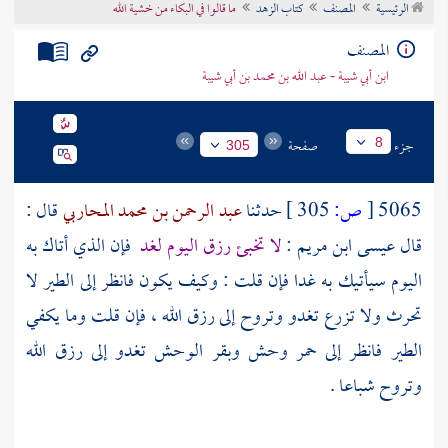
الرئيسية
المصنف
كتاب الزهد
ما قالوا في البكاء من خشية الله
تراجم الأعلام
المصنف
ابن أبي شيبة - عبد الله بن محمد بن أبي شيبة
جزء
صفحة
8
305
5065
[
ص:
305 ]
حدثنا
عبد الرحمن بن محمد المحاربي
قال :
قال
عيسى ابن مريم
:
لا تخبئ رزق اليوم لغد
فإن الذي أتاك به
اليوم سيأتيك به غدا فإن قلت : وكيف يكون فانظر إلى الطير لا
تحرث ولا تزرع تغدو وتروح إلى رزق الله ، فإن قلت وما يكفي
الطير فانظر إلى حمر وحش وبقر الوحش تغدو إلى رزق الله
وتروح شباعا .