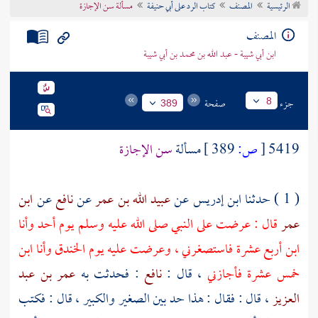
الرئيسية
المصنف
كتاب الرد على أبي حنيفة
مسألة سن الإجازة
تراجم الأعلام
المصنف
ابن أبي شيبة - عبد الله بن محمد بن أبي شيبة
جزء
صفحة
8
389
5419
[
ص:
389 ]
مسألة
سن الإجازة
( 1 ) حدثنا
ابن إدريس
عن
عبيد الله بن عمر
عن
نافع
عن
ابن
عمر
قال : عرضت على النبي صلى الله عليه وسلم يوم
أحد
وأنا
ابن أربع عشرة فاستصغرني ، وعرضت عليه يوم
الخندق
وأنا ابن
خمس عشرة فأجازني
، قال :
نافع
: فحدثت به
عمر بن عبد
العزيز
، قال : فقال : هذا حد بين الصغير والكبير ، قال : فكتب