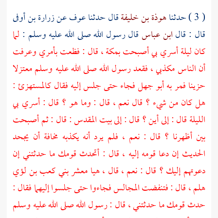
( 3 ) حدثنا
هوذة بن خليفة
قال حدثنا
عوف
عن
زرارة بن أوفى
قال : قال
ابن عباس
قال رسول الله صلى الله عليه وسلم :
لما
كان ليلة أسري بي أصبحت
بمكة
، قال : فظعت بأمري وعرفت
أن الناس مكذبي ، فقعد رسول الله صلى الله عليه وسلم معتزلا
حزينا فمر به
أبو جهل
فجاء حتى جلس إليه فقال كالمستهزئ :
هل كان من شيء ؟ قال نعم ، قال : وما هو ؟ قال : أسري بي
الليلة قال : إلى أين ؟ قال : إلى
بيت المقدس
: قال : ثم أصبحت
بين أظهرنا ؟ قال : نعم ، فلم يرد أنه يكذبه مخافة أن يجحد
الحديث إن دعا قومه إليه ، قال : أتحدث قومك ما حدثتني إن
دعوتهم إليك ؟ قال : نعم ، قال ، هيا معشر
بني كعب بن لؤي
هلم ، قال : فتنفضت المجالس فجاءوا حتى جلسوا إليهما فقال :
حدث قومك ما حدثتني ، قال : رسول الله صلى الله عليه وسلم