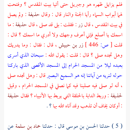
فلم يزايل ظهره هو
وجبريل
حتى أتيا
بيت المقدس
؟ وفتحت
لهما أبواب السماء رأيا الجنة والنار قال : وقال
حذيفة
: ولم يصل
في
بيت المقدس
، قال
زر
: فقلت : بلى قد صلى ، قال
حذيفة
: ما
اسمك يا أصلع فإني أعرف وجهك ولا أدري ما اسمك ؟ قال :
قلت
[
ص:
446 ]
زر بن حبيش
، قال : فقال : وما يدريك
وهل تجده صلى ؟ قال : قلت : يقول الله :
سبحان الذي أسرى
بعبده ليلا من المسجد الحرام إلى المسجد الأقصى الذي باركنا
حوله لنريه من آياتنا إنه هو السميع البصير
قال : وهل تجده صلى
، أنه لو صلى فيه صلينا فيه كما نصلي في
المسجد الحرام
، وقيل
لحذيفة
: وربط الدابة بالحلقة التي يربط بها الأنبياء ؟ فقال
حذيفة
: أوكان يخاف أن تذهب وقد آتاه الله بها
؟ .
( 5 ) حدثنا
الحسن بن موسى
قال : حدثنا
حماد بن سلمة
عن