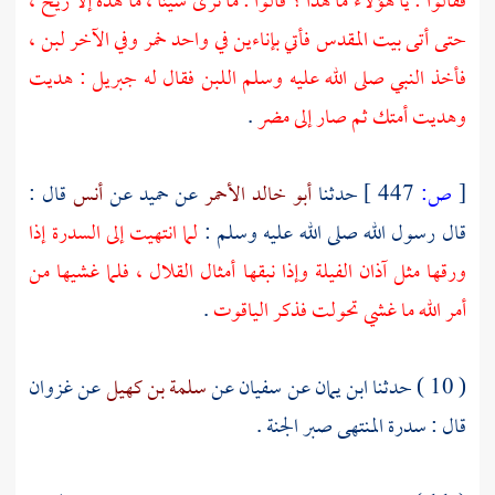
فقالوا : يا هؤلاء ما هذا ؟ قالوا : ما نرى شيئا ، ما هذه إلا ريح ،
حتى أتى
بيت المقدس
فأتي بإناءين في واحد خمر وفي الآخر لبن ،
فأخذ النبي صلى الله عليه وسلم اللبن فقال له
جبريل
: هديت
وهديت أمتك ثم صار إلى
مضر
.
[
ص:
447 ]
حدثنا
أبو خالد الأحمر
عن
حميد
عن
أنس
قال :
قال رسول الله صلى الله عليه وسلم :
لما انتهيت إلى السدرة إذا
ورقها مثل آذان الفيلة وإذا نبقها أمثال القلال ، فلما غشيها من
أمر الله ما غشي تحولت فذكر الياقوت
.
( 10 ) حدثنا
ابن يمان
عن
سفيان
عن
سلمة بن كهيل
عن
غزوان
قال : سدرة المنتهى صبر الجنة .