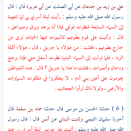
علي بن زيد بن جدعان
عن
أبي الصلت
عن
أبي هريرة
قال : قال
رسول الله صلى الله عليه وسلم :
رأيت ليلة أسري بي لما انتهينا
إلى السماء السابعة فنظرت فوقي فإذا أنا برعد وبرق وصواعق ،
قال : وأتيت على قوم بطونهم كالبيوت فيها الحيات ترى من
خارج بطونهم ، فقلت : من هؤلاء يا
جبريل
، قال ، هؤلاء أكلة
الربا ، فلما نزلت إلى السماء الدنيا نظرت أسفل مني فإذا برهج
ودخان وأصوات ، فقلت ما هذا يا
جبريل
؟ قال : هذه الشياطين
يحومون على أعين بني
آدم
، لا يتفكروا في ملكوت السماوات
والأرض ، ولولا ذاك لرأوا العجائب
.
( 6 ) حدثنا
الحسن بن موسى
قال حدثنا
حماد بن سلمة
قال
أخبرنا
سليمان التيمي
وثابت البناني
عن
أنس
قال : قال رسول
الله صلى الله عليه وسلم :
أتيت على
موسى
ليلة أسري بي عند