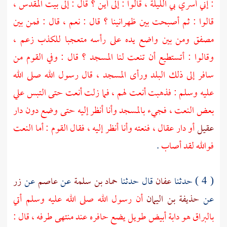
: إني أسري بي الليلة ، قالوا : إلى أين ؟ قال : إلى
بيت المقدس
،
قالوا : ثم أصبحت بين ظهرانينا ؟ قال : نعم ، قال : فمن بين
مصفق ومن بين واضع يده على رأسه متعجبا للكذب زعم ،
وقالوا : أتستطيع أن تنعت لنا المسجد ؟ قال : وفي القوم من
سافر إلى ذلك البلد ورأى المسجد ، قال رسول الله صلى الله
عليه وسلم : فذهبت أنعت لهم ، فما زلت أنعت حتى التبس علي
بعض النعت ، فجيء بالمسجد وأنا أنظر إليه حتى وضع دون دار
عقيل
أو دار
عقال
، فنعته وأنا أنظر إليه ، فقال القوم : أما النعت
فوالله لقد أصاب
.
( 4 ) حدثنا
عفان
قال حدثنا
حماد بن سلمة
عن
عاصم
عن
زر
عن
حذيفة بن اليمان
أن رسول الله صلى الله عليه وسلم أتي
بالبراق هو دابة أبيض طويل يضع حافره عند منتهى طرفه ، قال :