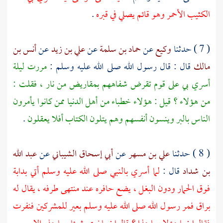
الكثيب الأحمر وهو قائم يصلي في قبره
.
( 7 ) حدثنا
وكيع
عن
حماد بن سلمة
عن
علي بن زيد
عن
أنس بن
مالك
قال : قال رسول الله صلى الله عليه وسلم :
مررت ليلة
أسري بي على قوم تقرض شفاههم بمقاريض من نار ، فقلت :
من هؤلاء ؟ قيل : هؤلاء خطباء من أهل الدنيا ممن كانوا يأمرون
الناس بالبر وينسون أنفسهم وهم يتلون الكتاب أفلا يعقلون
.
( 8 ) حدثنا
علي بن مسهر
عن
أبي إسحاق الشيباني
عن
عبد الله
بن شداد
قال :
لما أسري بالنبي صلى الله عليه وسلم أتي بدابة
فوق الحمار ودون البغل ، يضع حافره عند منتهى طرفه ، يقال له
براق فمر رسول الله صلى الله عليه وسلم بعير للمشركين فنفرت