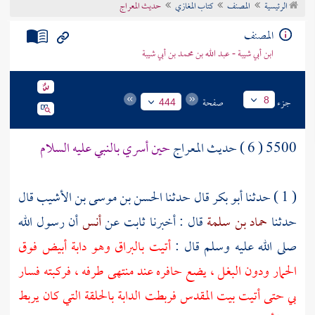
الرئيسية
المصنف
كتاب المغازي
حديث المعراج
تراجم الأعلام
المصنف
ابن أبي شيبة - عبد الله بن محمد بن أبي شيبة
جزء
صفحة
8
444
5500 ( 6 ) حديث المعراج
حين أسري بالنبي عليه السلام
( 1 ) حدثنا
أبو بكر
قال حدثنا
الحسن بن موسى بن الأشيب
قال
حدثنا
حماد بن سلمة
قال : أخبرنا
ثابت
عن
أنس
أن رسول الله
صلى الله عليه وسلم قال :
أتيت بالبراق وهو دابة أبيض فوق
الحمار ودون البغل ، يضع حافره عند منتهى طرفه ، فركبته فسار
بي حتى أتيت
بيت المقدس
فربطت الدابة بالحلقة التي كان يربط