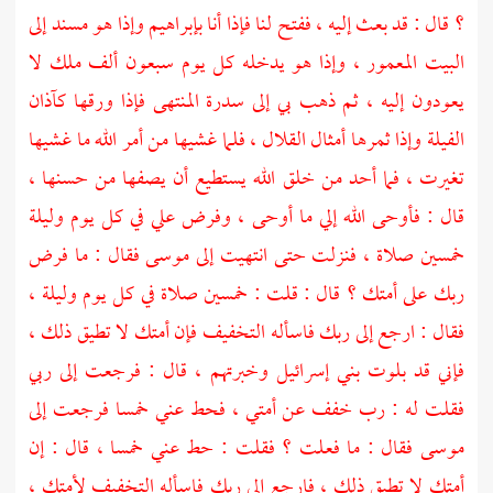
؟ قال : قد بعث إليه ، ففتح لنا فإذا أنا
بإبراهيم
وإذا هو مسند إلى
البيت المعمور ، وإذا هو يدخله كل يوم سبعون ألف ملك لا
يعودون إليه ، ثم ذهب بي إلى سدرة المنتهى فإذا ورقها كآذان
الفيلة وإذا ثمرها أمثال القلال ، فلما غشيها من أمر الله ما غشيها
تغيرت ، فما أحد من خلق الله يستطيع أن يصفها من حسنها ،
قال : فأوحى الله إلي ما أوحى ، وفرض علي في كل يوم وليلة
خمسين صلاة ، فنزلت حتى انتهيت إلى
موسى
فقال : ما فرض
ربك على أمتك ؟ قال : قلت : خمسين صلاة في كل يوم وليلة ،
فقال : ارجع إلى ربك فاسأله التخفيف فإن أمتك لا تطيق ذلك ،
فإني قد بلوت
بني إسرائيل
وخبرتهم ، قال : فرجعت إلى ربي
فقلت له : رب خفف عن أمتي ، فحط عني خمسا فرجعت إلى
موسى
فقال : ما فعلت ؟ فقلت : حط عني خمسا ، قال : إن
أمتك لا تطيق ذلك ، فارجع إلى ربك فاسأله التخفيف لأمتك ،