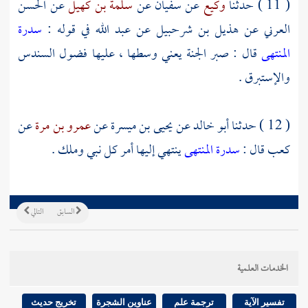
( 11 ) حدثنا
وكيع
عن
سفيان
عن
سلمة بن كهيل
عن
الحسن
العرني
عن
هذيل بن شرحبيل
عن
عبد الله
في قوله :
سدرة
المنتهى
قال : صبر الجنة يعني وسطها ، عليها فضول السندس
والإستبرق .
( 12 ) حدثنا
أبو خالد
عن
يحيى بن ميسرة
عن
عمرو بن مرة
عن
كعب
قال :
سدرة المنتهى
ينتهي إليها أمر كل نبي وملك .
السابق
التالي
الخدمات العلمية
تفسير الآية
ترجمة علم
عناوين الشجرة
تخريج حديث