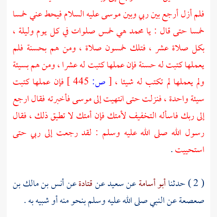
فلم أزل أرجع بين ربي وبين
موسى
عليه السلام فيحط عني خمسا
خمسا حتى قال : يا
محمد
هي خمس صلوات في كل يوم وليلة ،
بكل صلاة عشر ، فتلك خمسون صلاة ، ومن هم بحسنة فلم
يعملها كتبت له حسنة فإن عملها كتبت له عشرا ، ومن هم بسيئة
ولم يعملها لم تكتب له شيئا ،
[
ص:
445 ]
فإن عملها كتبت
سيئة واحدة ، فنزلت حتى انتهيت إلى
موسى
فأخبرته فقال ارجع
إلى ربك فاسأله التخفيف لأمتك فإن أمتك لا تطيق ذلك ، فقال
رسول الله صلى الله عليه وسلم : لقد رجعت إلى ربي حتى
استحييت
.
( 2 ) حدثنا
أبو أسامة
عن
سعيد
عن
قتادة
عن
أنس بن مالك بن
صعصعة
عن النبي صلى الله عليه وسلم بنحو منه أو شبيه به .