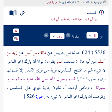
الرئيسية
المصنف
كتاب المغازي
غزوة خيبر
تراجم الأعلام
المصنف
ابن أبي شيبة - عبد الله بن محمد بن أبي شيبة
جزء
صفحة
8
526
5536 ( 24 ) حدثنا
ابن إدريس
عن
مالك بن أنس
عن
زيد بن
أسلم
عن أبيه قال : سمعت
عمر
يقول : لولا أن يترك آخر الناس
لا شيء لهم ما افتتح المسلمون قرية من قرى الكفار إلا قسمتها
بينهم سهمانا ؛ كما
قسم رسول الله صلى الله عليه وسلم
خيبر
سهمانا
، ولكني أردت أن تكون جرية تجري على المسلمين ،
وكرهت أن يترك آخر الناس لا شيء له
[
ص:
526 ]