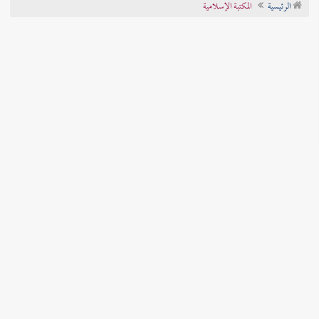
الرئيسية
المكتبة الإسلامية
تراجم الأعلام