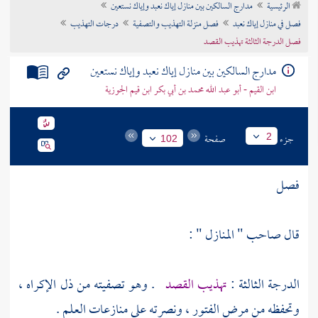
الرئيسية
مدارج السالكين بين منازل إياك نعبد وإياك نستعين
تراجم الأعلام
فصل في منازل إياك نعبد
فصل منزلة التهذيب والتصفية
درجات التهذيب
فصل الدرجة الثالثة تهذيب القصد
مدارج السالكين بين منازل إياك نعبد وإياك نستعين
ابن القيم - أبو عبد الله محمد بن أبي بكر ابن قيم الجوزية
جزء
صفحة
2
102
فصل
قال صاحب " المنازل " :
الدرجة الثالثة :
تهذيب القصد
. وهو تصفيته من ذل الإكراه ،
وتحفظه من مرض الفتور ، ونصرته على منازعات العلم .