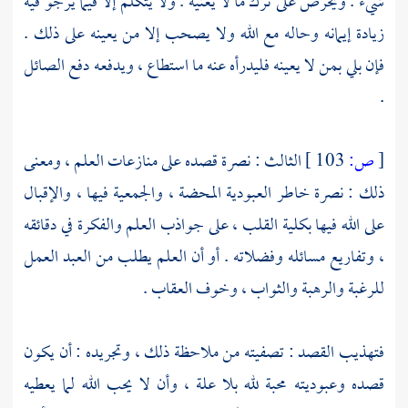
شيء . ويحرص على ترك ما لا يعنيه . ولا يتكلم إلا فيما يرجو فيه
زيادة إيمانه وحاله مع الله ولا يصحب إلا من يعينه على ذلك .
فإن بلي بمن لا يعينه فليدرأه عنه ما استطاع ، ويدفعه دفع الصائل
.
[
ص:
103 ]
الثالث : نصرة قصده على منازعات العلم ، ومعنى
ذلك : نصرة خاطر العبودية المحضة ، والجمعية فيها ، والإقبال
على الله فيها بكلية القلب ، على جواذب العلم والفكرة في دقائقه
، وتفاريع مسائله وفضلاته . أو أن العلم يطلب من العبد العمل
للرغبة والرهبة والثواب ، وخوف العقاب .
فتهذيب القصد : تصفيته من ملاحظة ذلك ، وتجريده : أن يكون
قصده وعبوديته محبة لله بلا علة ، وأن لا يحب الله لما يعطيه