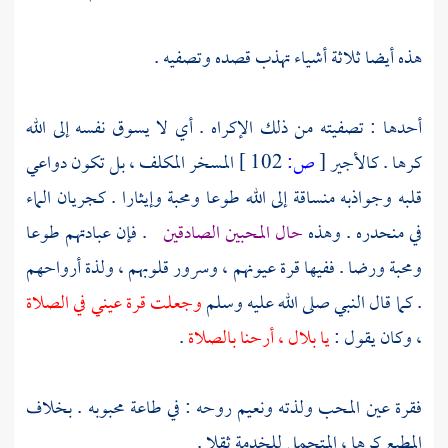
هذه أيضا ثلاثة أشياء تهذب قصده وتصفيه .
أحدها : تصفيته من ذلك الإكراه . أي لا يسوق نفسه إلى الله
كرها . كالأجير
[
ص:
102 ]
المسخر المكلف ، بل تكون دواعي
قلبه وجواذبه منساقة إلى الله طوعا ومحبة وإيثارا . كجريان الماء
في منحدره . وهذه
حال المحبين الصادقين
. فإن عبادتهم طوعا
ومحبة ورضا . ففيها قرة عيونهم ، وسرور قلوبهم ، ولذة أرواحهم
. كما قال النبي صلى الله عليه وسلم
وجعلت قرة عيني في الصلاة
، وكان يقول :
يا
بلال
، أرحنا بالصلاة
.
فقرة عين المحب ولذته ونعيم روحه : في طاعة محبوبه . بخلاف
المطيع كرها ، المتحمل للخدمة ثقلا .