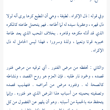
وفي قوله : ذل الإكراه . لطيفة ، وهي أن المطيع كرها يرى أنه لولا
ذل قهره ، وعقوبة سيده له لما أطاعه . فهو يتحمل طاعته كالمكره
الذي قد أذله مكرهه وقاهره . بخلاف المحب الذي يعد طاعة
محبوبه قوتا ونعيما ، ولذة وسرورا ، فهذا ليس الحامل له ذل
الإكراه .
والثاني : تحفظه من مرض الفتور . أي توقيه من مرض فتور
قصده ، وخمود نار طلبه . فإن العزم هو روح القصد ، ونشاطه
كالصحة له . وفتوره مرض من أمراضه . فتهذيب قصده
وتصفيته بحميته من أسباب هذا المرض الذي هو فتوره . وإنما
يتحفظ منه بالحمية من أسبابه . وهو أن يلهو عن الفضول من كل