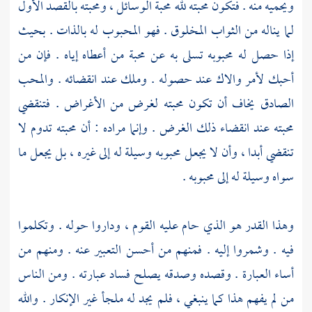
ويحميه منه . فتكون محبته لله محبة الوسائل ، ومحبته بالقصد الأول
لما يناله من الثواب المخلوق . فهو المحبوب له بالذات . بحيث
إذا حصل له محبوبه تسلى به عن محبة من أعطاه إياه . فإن من
أحبك لأمر والاك عند حصوله . وملك عند انقضائه . والمحب
الصادق يخاف أن تكون محبته لغرض من الأغراض . فتنقضي
محبته عند انقضاء ذلك الغرض . وإنما مراده : أن محبته تدوم لا
تنقضي أبدا ، وأن لا يجعل محبوبه وسيلة له إلى غيره ، بل يجعل ما
سواه وسيلة له إلى محبوبه .
وهذا القدر هو الذي حام عليه القوم ، وداروا حوله . وتكلموا
فيه . وشمروا إليه . فمنهم من أحسن التعبير عنه . ومنهم من
أساء العبارة . وقصده وصدقه يصلح فساد عبارته . ومن الناس
من لم يفهم هذا كما ينبغي ، فلم يجد له ملجأ غير الإنكار . والله