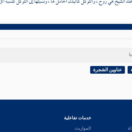
ند الشيخ هي روح ، والتوكل كالبدن الحامل لها ، ونسبتها إلى التوكل كنسبة الإحس
ية
عناوين الشجرة
خدمات تفاعلية
اة
المواريث