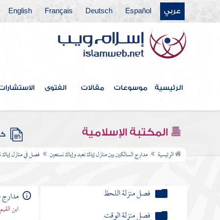
فصل منزلة الوجد
عربي
Español
Deutsch
Français
English
فصل الدهش
فصل في منزلة الهيمان
فصل البرق
فصل منزلة الذوق
الرئيسية
موسوعات
مقالات
الفتوى
الاستشارات
فصل منزلة اللحظ
فصل منزلة الوقت
المكتبة الإسلامية
كتب
فصل منزلة الصفاء
الرئيسية
مدارج السالكين بين منازل إياك نعبد وإياك نستعين
فصل في منازل إياك ن
فصل منزلة السرور
مدارج ا
فصل منزلة السر
ابن القيم