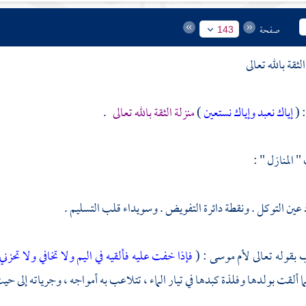
صفحة
143
ثقة بالله تعالى
 (
إياك نعبد وإياك نستعين
)
منزلة الثقة بالله تعالى
.
المنازل " :
د عين التوكل . ونقطة دائرة التفويض . وسويداء قلب التسليم .
بقوله تعالى لأم
موسى
: (
فإذا خفت عليه فألقيه في اليم ولا تخافي ولا تحزني
لما ألقت بولدها وفلذة كبدها في تيار الماء ، تتلاعب به أمواجه ، وجرياته إلى حي