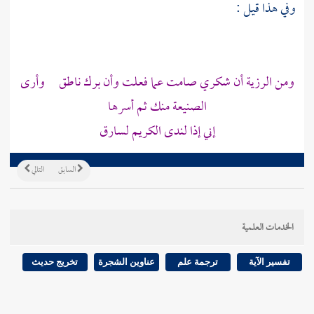
وفي هذا قيل :
ومن الرزية أن شكري صامت عما فعلت وأن برك ناطق وأرى
الصنيعة منك ثم أسرها
إني إذا لندى الكريم لسارق
السابق
التالي
الخدمات العلمية
تفسير الآية
ترجمة علم
عناوين الشجرة
تخريج حديث