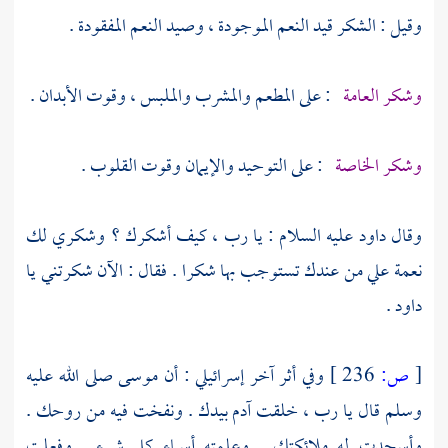
وقيل : الشكر قيد النعم الموجودة ، وصيد النعم المفقودة .
وشكر العامة
: على المطعم والمشرب والملبس ، وقوت الأبدان .
وشكر الخاصة
: على التوحيد والإيمان وقوت القلوب .
وقال
داود
عليه السلام : يا رب ، كيف أشكرك ؟ وشكري لك
نعمة علي من عندك تستوجب بها شكرا . فقال : الآن شكرتني يا
داود
.
[
ص:
236 ]
وفي أثر آخر إسرائيلي : أن
موسى
صلى الله عليه
وسلم قال يا رب ، خلقت
آدم
بيدك . ونفخت فيه من روحك .
وأسجدت له ملائكتك . وعلمته أسماء كل شيء . وفعلت