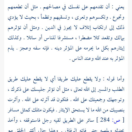
يعني : أن تقدمهم على نفسك في مصالحهم . مثل أن تطعمهم
وتجوع . وتكسوهم وتعرى ، وتسقيهم وتظمأ ، بحيث لا يؤدي
ذلك إلى ارتكاب إتلاف لا يجوز في الدين . ومثل أن تؤثرهم
بمالك وتقعد كلا مضطرا ، مستشرفا للناس أو سائلا . وكذلك
إيثارهم بكل ما يحرمه على المؤثر دينه . فإنه سفه وعجز . يذم
المؤثر به عند الله وعند الناس .
وأما قوله : ولا يقطع عليك طريقا أي لا يقطع عليك طريق
الطلب والمسير إلى الله تعالى ، مثل أن تؤثر جليسك على ذكرك ،
وتوجهك وجمعيتك على الله . فتكون قد آثرته على الله . وآثرت
بنصيبك من الله ما لا يستحق الإيثار . فيكون مثلك كمثل مسافر
[
ص:
284 ]
سائر على الطريق لقيه رجل فاستوقفه ، وأخذ
يحدثه ويلهيه حتى فاته الرفاق . وهذا حال أكثر الخلق مع