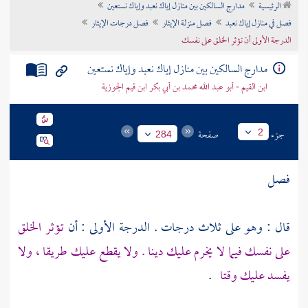
الرئيسية
مدارج السالكين بين منازل إياك نعبد وإياك نستعين
تراجم الأعلام
فصل في منازل إياك نعبد
فصل منزلة الإيثار
فصل درجات الإيثار
الدرجة الأولى أن تؤثر الخلق على نفسك
مدارج السالكين بين منازل إياك نعبد وإياك نستعين
ابن القيم - أبو عبد الله محمد بن أبي بكر ابن قيم الجوزية
جزء
صفحة
2
284
فصل
قال : وهو على ثلاث درجات . الدرجة الأولى : أن
تؤثر الخلق
على نفسك فيما لا يخرم عليك دينا . ولا يقطع عليك طريقا ، ولا
يفسد عليك وقتا
.