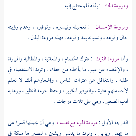
ومروءة الجاه
: بذله للمحتاج إليه .
ومروءة الإحسان
: تعجيله وتيسيره ، وتوفيره ، وعدم رؤيته
حال وقوعه ، ونسيانه بعد وقوعه . فهذه مروءة البذل .
وأما
مروءة الترك
: فترك الخصام ، والمعاتبة ، والمطالبة والمماراة
، والإغضاء عن عيب ما يأخذه من حقك . وترك الاستقصاء في
طلبه . والتغافل عن عثرات الناس ، وإشعارهم أنك لا تعلم
لأحد منهم عثرة ، والتوقير للكبير ، وحفظ حرمة النظير ، ورعاية
أدب الصغير ، وهي على ثلاث درجات .
الدرجة الأولى :
مروءة المرء مع نفسه ،
وهي أن يحملها قسرا على
ما يجمل ويزين . وترك ما يدنس ويشين ، ليصير لها ملكة في