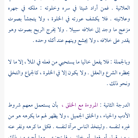
العلانية . فمن أراد شيئا في سره وخلوته : ملكه في جهره
وعلانيته . فلا يكشف عورته في الخلوة ، ولا يتجشأ بصوت
مزعج ما وجد إلى خلافه سبيلا . ولا يخرج الريح بصوت وهو
يقدر على خلافه ، ولا يجشع وينهم عند أكله وحده .
وبالجملة : فلا يفعل خاليا ما يستحيي من فعله في الملأ ، إلا ما لا
يحظره الشرع والعقل . ولا يكون إلا في الخلوة ، كالجماع والتخلي
ونحو ذلك .
الدرجة الثانية :
المروءة مع الخلق ،
بأن يستعمل معهم شروط
الأدب والحياء ، والخلق الجميل ، ولا يظهر لهم ما يكرهه هو من
غيره لنفسه . وليتخذ الناس مرآة لنفسه . فكل ما كرهه ونفر عنه
، من قول أو فعل أو خلق ، فليتجنبه . وما أحبه من ذلك