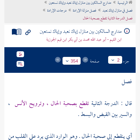
الرئيسية
مدارج السالكين بين منازل إياك نعبد وإياك نستعين
تراجم الأعلام
فصل في منازل إياك نعبد
فصل منزلة الإرادة
درجات الإرادة
فصل الدرجة الثانية تقطع بصحبة الحال
مدارج السالكين بين منازل إياك نعبد وإياك نستعين
ابن القيم - أبو عبد الله محمد بن أبي بكر ابن قيم الجوزية
جزء
صفحة
2
354
فصل
قال : الدرجة الثانية
تقطع بصحبة الحال ، وترويح الأنس
،
والسير بين القبض والبسط .
أي ينقطع إلى صحبة الحال . وهو الوارد الذي يرد على القلب من