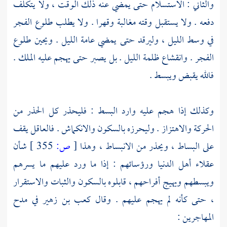
والثاني : الاستسلام حتى يمضي عنه ذلك الوقت ، ولا يتكلف
دفعه . ولا يستقبل وقته مغالبة وقهرا . ولا يطلب طلوع الفجر
في وسط الليل ، وليرقد حتى يمضي عامة الليل . ويحين طلوع
الفجر . وانقشاع ظلمة الليل . بل يصبر حتى يهجم عليه الملك .
فالله يقبض ويبسط .
وكذلك إذا هجم عليه وارد البسط : فليحذر كل الحذر من
الحركة والاهتزاز . وليحرزه بالسكون والانكماش . فالعاقل يقف
على البساط ، ويحذر من الانبساط ، وهذا
[
ص:
355 ]
شأن
عقلاء أهل الدنيا ورؤسائهم : إذا ما ورد عليهم ما يسرهم
ويبسطهم ويهيج أفراحهم ، قابلوه بالسكون والثبات والاستقرار
، حتى كأنه لم يهجم عليهم . وقال
كعب بن زهير
في مدح
المهاجرين
: