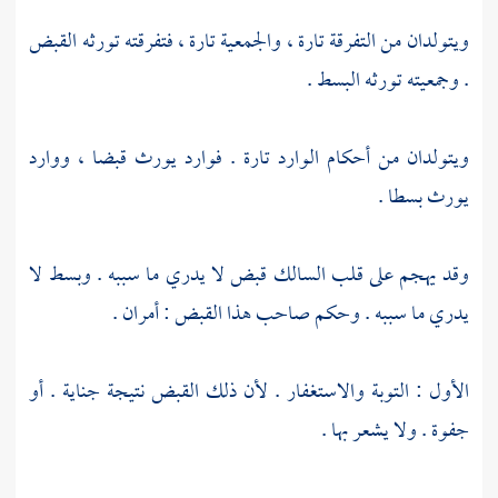
ويتولدان من التفرقة تارة ، والجمعية تارة ، فتفرقته تورثه القبض
. وجمعيته تورثه البسط .
ويتولدان من أحكام الوارد تارة . فوارد يورث قبضا ، ووارد
يورث بسطا .
وقد يهجم على قلب السالك قبض لا يدري ما سببه . وبسط لا
يدري ما سببه . وحكم صاحب هذا القبض : أمران .
الأول : التوبة والاستغفار . لأن ذلك القبض نتيجة جناية . أو
جفوة . ولا يشعر بها .