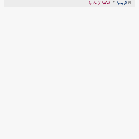
الرئيسية
المكتبة الإسلامية
تراجم الأعلام