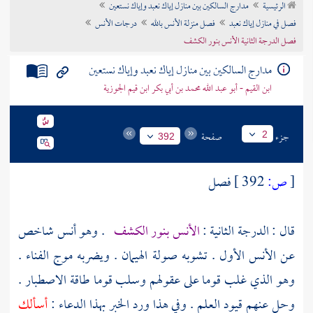
الرئيسية
مدارج السالكين بين منازل إياك نعبد وإياك نستعين
تراجم الأعلام
فصل في منازل إياك نعبد
فصل منزلة الأنس بالله
درجات الأنس
فصل الدرجة الثانية الأنس بنور الكشف
مدارج السالكين بين منازل إياك نعبد وإياك نستعين
ابن القيم - أبو عبد الله محمد بن أبي بكر ابن قيم الجوزية
جزء
صفحة
2
392
[
ص:
392 ]
فصل
قال : الدرجة الثانية :
الأنس بنور الكشف
. وهو أنس شاخص
عن الأنس الأول . تشوبه صولة الهيمان . ويضربه موج الفناء .
وهو الذي غلب قوما على عقولهم وسلب قوما طاقة الاصطبار .
وحل عنهم قيود العلم . وفي هذا ورد الخبر بهذا الدعاء :
أسألك