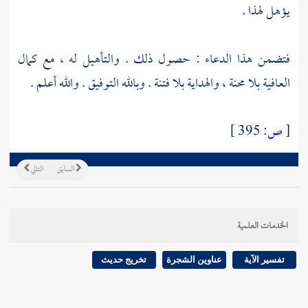
يؤهل لهذا .
فتضمن هذا الدعاء : حصول ذلك . والتأهيل له ، مع كمال
العافية بلا محنة ، والهداية بلا فتنة . وبالله التوفيق . والله أعلم .
[
ص:
395 ]
السابق
التالي
الخدمات العلمية
تفسير الآية
عناوين الشجرة
تخريج حديث