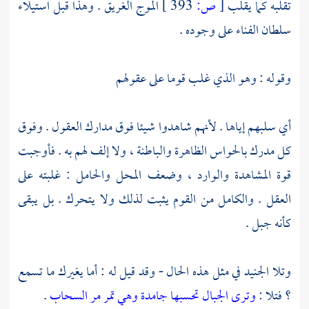
تقلبه كما يقلب
[
ص:
393 ]
الموج الغريق . وهذا قبل استيلاء
سلطان الفناء على وجوده .
وقوله : وهو الذي غلب قوما على عقولهم
أي سلبهم إياها . لأنهم شاهدوا شيئا فوق مدارك العقول . وفوق
كل مدرك بالحواس الظاهرة والباطنة ، ولا إلف لهم به . فأوجبت
قوة المشاهدة والوارد ، وضعف المحل والحامل : غلبته على
العقل . والكامل من القوم يثبت لذلك ولا يتحرك . بل يبقى
كأنه جبل .
وتلا
الجنيد
في مثل هذه الحال - وقد قيل له : أما يغيرك ما تسمع
؟ فتلا :
وترى الجبال تحسبها جامدة وهي تمر مر السحاب
.