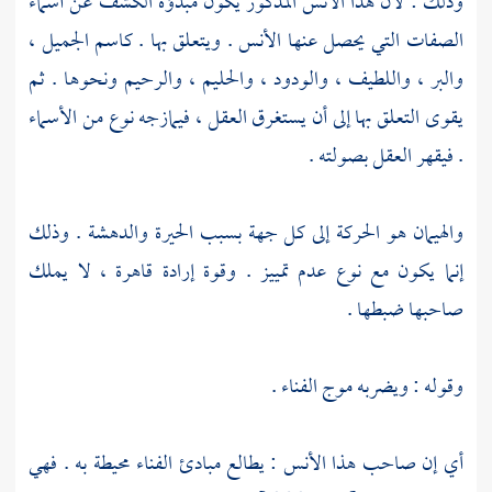
وذلك : لأن هذا الأنس المذكور يكون مبدؤه الكشف عن أسماء
الصفات التي يحصل عنها الأنس . ويتعلق بها . كاسم الجميل ،
والبر ، واللطيف ، والودود ، والحليم ، والرحيم ونحوها . ثم
يقوى التعلق بها إلى أن يستغرق العقل ، فيمازجه نوع من الأسماء
. فيقهر العقل بصولته .
والهيمان هو الحركة إلى كل جهة بسبب الحيرة والدهشة . وذلك
إنما يكون مع نوع عدم تمييز . وقوة إرادة قاهرة ، لا يملك
صاحبها ضبطها .
وقوله : ويضربه موج الفناء .
أي إن صاحب هذا الأنس : يطالع مبادئ الفناء محيطة به . فهي