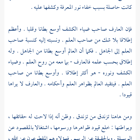
كانت حاصلة بسبب خفاء نور المعرفة وكشفها عليه .
فإن العارف صاحب ضياء الكشف أوسع بطانا وقلبا . وأعظم
إطلاقا بلا شك من صاحب العلم . ونسبته إليه كنسبة صاحب
العلم إلى الجاهل . فكما أن العالم أوسع بطانا من الجاهل . وله
إطلاق بحسب علمه فالعارف - بما معه من روح العلم . وضياء
الكشف ونوره - هو أكثر إطلاقا . وأوسع بطانا من صاحب
العلم . فيتقيد العالم بظواهر العلم وأحكامه . والعارف لا يراها
قيودا .
ومن هاهنا تزندق من تزندق . وظن أنه إذا لاحت له حقائقها ،
وبواطنها : خلع قيود ظواهرها ورسومها ، اشتغالا بالمقصود عن
الوسيلة . وبالحقيقة عن الرسم . فهؤلاء هم المقطوعون عن الله ،