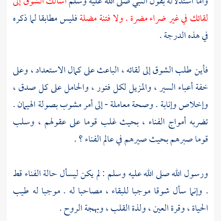
وأما استدلاله بقول النبي صلى الله عليه وسلم
أسألك الشوق إلى
لقائك في غير ضراء مضرة . ولا فتنة مضلة
فليس مطابقا لما ذكره
في هذه الدرجة .
فأين طلب الشوق إلى لقائه ، الباعث على كمال الاستعداد ، وعلى
خفة أعباء السير ، والمزيل لكل فتور ، والحامل على كل صدق ،
وإخلاص وإنابة . وصحة معاملة - إلى أمر مشوب بصولة الهيمان .
تضربه أمواج الفناء ، بحيث غلب قوما على عقولهم ، وسلب
قوما صبرهم بحيث صيرهم في عالم الفناء ؟ .
ورسول الله صلى الله عليه وسلم : لم يكن ليسأل حالة الفناء قط
. وإنما سأل شوقا موجبا للبقاء ، مصاحبا له . موجبا له طيب
الحياة ، وقرة العين ، ولذة القلب ، وبهجة الروح .