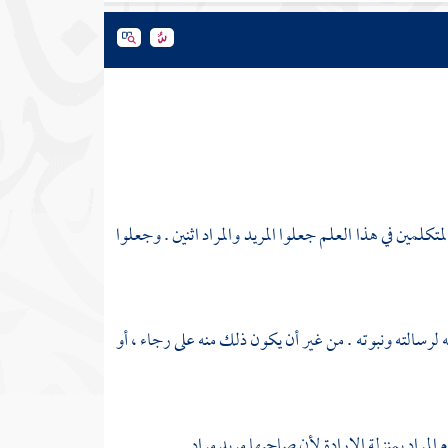
لمتكلمين في هذا العلم جعلوا المريد والمراد اثنين . وجعلوا
 لرسالته ونبوته . من غير أن يكون ذلك منه على رجاء ، أو
المراد بمنزلة الإرادة لأن صاحبها مريد مراد .