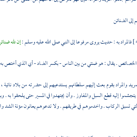
 إلى الضنائن
فالمراد به : حديث يروى مرفوعا إلى النبي صلى الله عليه وسلم :
إن لله ضنائن
الخصائص . يقال : هو ضنتي من بين الناس - بكسر الضاد - أي الذي أختص به و
ريد والمراد بقوم بعث إليهم سلطانهم يستدعيهم إلى حضرته من بلاد نائية ، و
يتجشموا إليه قطع السبل والمفاوز . وأن يجتهدوا في المسير حتى يلحقوا به . وب
لتي تسبق الركاب . واخدموهم في طريقهم . ولا تدعوهم يعانون مؤنة الشد وال