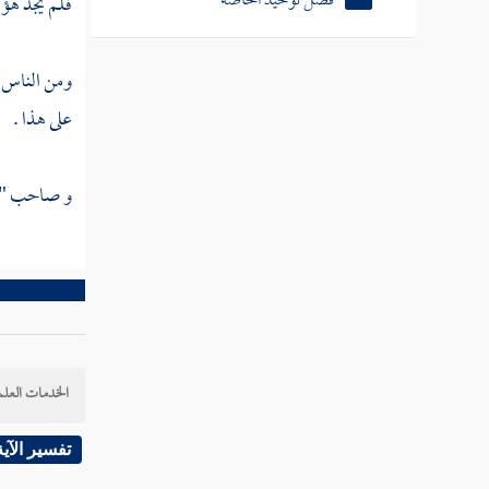
فصل توحيد الخاصة
فلم يجد هؤل
ومن الناس من
على هذا .
و صاحب " ال
الخدمات العلم
تفسير الآية