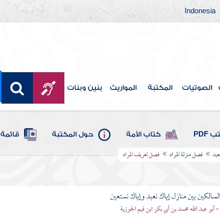
Indonesia
الصوتيات
المكتبة
المواريث
بنين وبنات
 PDF
كتاب الأمة
حول المكتبة
قائمة 
عبد
فصل منزلة المراد
فصل تعريف المراد
لسالكين بين منازل إياك نعبد وإياك نستعين
 - أبو عبد الله محمد بن أبي بكر ابن قيم الجوزية