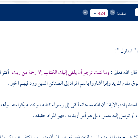
صفحة
424
المنازل " :
قال الله تعالى :
وما كنت ترجو أن يلقى إليك الكتاب إلا رحمة من ربك
أكثر ا
فوق مقام المريد وإنما أشاروا باسم المراد إلى الضنائن الذين ورد فيهم الخبر .
ستشهاده بالآية : أن الله سبحانه ألقى إلى رسوله كتابه ، وخصه بكرامته . وأهله
أو توسل إليه بعمل ، بل هو أمر أريد به . فهو المراد حقيقة .
كثرهم جعلوا المريد والمراد اثنين فهو تعرض إلى أن منهم من اكتفى عن ذكر مقام 