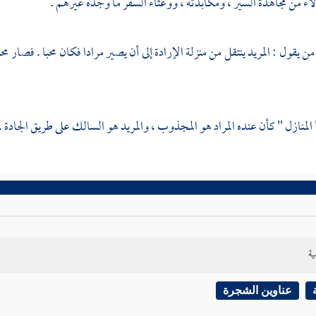
اء من مجاهدة السير ، ومكابدته ، ووعثاء السفر ما وجده غيرهم .
 يقول : المريد ينتقل من منزلة الإرادة إلى أن يصير مرادا فكان محبا . فصار مح
منازل " كأن عنده المراد هو المجذوب ، والمريد هو السالك على طريق الجادة .
ية
عناوين الشجرة