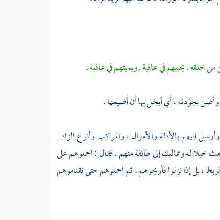
 من خلقه . يحييهم في عافية . ويميتهم في عافية
.
أضن بجودته ، أي أبخل بها أن أضيعها .
أرسل إليهم بالأدلة والأموال ، والمراكب وأنواع الزاد .
عث خيلا له ومماليك إلى طائفة منهم . فقال : احملوهم على
ربط ، بل إذا نزلوا فأريحوهم . ثم احملوهم حتى تقدموهم