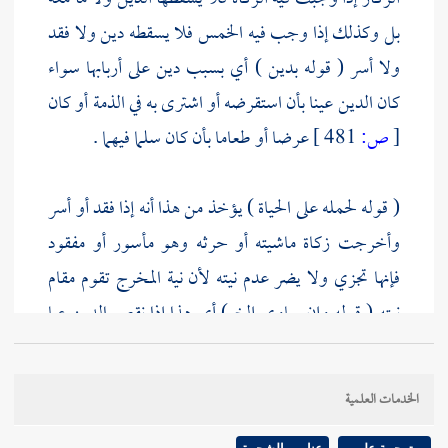
بل وكذلك إذا وجب فيه الخمس فلا يسقطه دين ولا فقد
ولا أسر ( قوله بدين ) أي بسبب دين على أربابها سواء
كان الدين عينا بأن استقرضه أو اشترى به في الذمة أو كان
[
ص:
481 ]
عرضا أو طعاما بأن كان سلما فيهما .
( قوله لحمله على الحياة ) يؤخذ من هذا أنه إذا فقد أو أسر
وأخرجت زكاة ماشيته أو حرثه وهو مأسور أو مفقود
فإنها تجزي ولا يضر عدم نيته لأن نية المخرج تقوم مقام
نيته ( قوله وإن ساوى إلخ ) أي هذا إذا نقص الدين عما
بيده من الحرث والماشية والمعدن بل وإن ساواه ، وكذا إذا
زاد الدين على ما بيده فهو مفهوم موافقة واعلم أن صورة
الخدمات العلمية
المساواة والزيادة فيهما الخلاف فرد
المصنف
بالمبالغة على