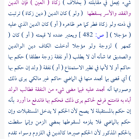
شيء يجعل في مقابلته ( بخلاف )
زكاة ( العين ) فإن الدين
والفقد والأسر يسقطها
( ولو ) كان الدين ( دين زكاة ) ترتبت
في ذمته ولو زكاة فطر كما هو ظاهره ( أو ) كان الدين الذي عليه
( مؤجلا )
[
ص:
482 ]
ويعتبر عدده لا قيمته ( أو ) كان (
كمهر ) لزوجة ولو مؤجلا أدخلت الكاف دين الوالدين
والصديق مما شأنه أن لا يطلب ( أو نفقة زوجة مطلقا ) حكم بها
حاكم أو لا لأنها في نظير الاستمتاع ( أو ) نفقة ( ولد إن حكم بها
) أي قضى بما تجمد منها في الماضي حاكم غير مالكي يرى ذلك
وصورتها أنه
تجمد عليه فيما مضى شيء من النفقة فطالب الولد
أباه به فامتنع فرفع لحاكم يرى ذلك فحكم بها فاندفع ما أورد
بأنه
إن حكم بالمستقبلة لا يصح لأن الحكم لا يدخل المستقبلات وإن
حكم بالماضي فلا يلزمه لسقوطها بمضي الزمن وإنما سقطت
بالحكم المذكور لأن الحكم صيرها كالدين في اللزوم وسواء تقدم