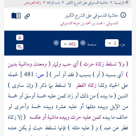
الرئيسية
حاشية الدسوقي على الشرح الكبير
باب الزكاة
زكاة العروض
تراجم الأعلام
حاشية الدسوقي على الشرح الكبير
الدسوقي - محمد بن أحمد بن عرفة الدسوقي
جزء
صفحة
1
481
( ولا تسقط زكاة حرث ) أي حب وثمار ( ومعدن وماشية بدين
)
أي بسببه ( أو ) بسبب ( فقد أو أسر )
[
ص:
481 ]
لحمله
على الحياة وكذا
زكاة الفطر
لا تسقط بما ذكر ( وإن ساوى )
الدين ( ما بيده ) من ذلك أو زاد كمن عليه خمسة أوسق أو خمسة
من الإبل وبيده مثلها أو عليه عشرة وبيده خمسة وأحرى لو
خالف ما بيده
كمن عليه حرث وبيده ماشية أو عكسه
( إلا زكاة
فطر عن عبد ) و ( عليه مثله ) فإنها تسقط حيث لم يكن عنده