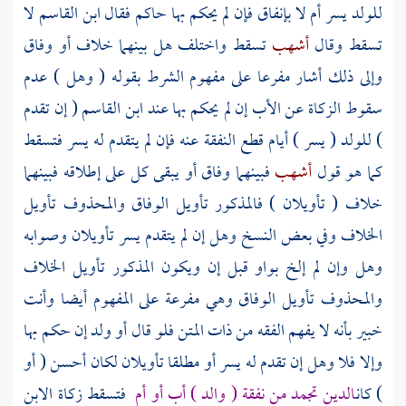
للولد يسر أم لا بإنفاق فإن لم يحكم بها حاكم فقال
ابن القاسم
لا
تسقط وقال
أشهب
تسقط واختلف هل بينهما خلاف أو وفاق
وإلى ذلك أشار مفرعا على مفهوم الشرط بقوله ( وهل ) عدم
سقوط الزكاة عن الأب إن لم يحكم بها عند
ابن القاسم
( إن تقدم
) للولد ( يسر ) أيام قطع النفقة عنه فإن لم يتقدم له يسر فتسقط
كما هو قول
أشهب
فبينهما وفاق أو يبقى كل على إطلاقه فبينهما
خلاف ( تأويلان ) فالمذكور تأويل الوفاق والمحذوف تأويل
الخلاف وفي بعض النسخ وهل إن لم يتقدم يسر تأويلان وصوابه
وهل وإن لم إلخ بواو قبل إن ويكون المذكور تأويل الخلاف
والمحذوف تأويل الوفاق وهي مفرعة على المفهوم أيضا وأنت
خبير بأنه لا يفهم الفقه من ذات المتن فلو قال أو ولد إن حكم بها
وإلا فلا وهل إن تقدم له يسر أو مطلقا تأويلان لكان أحسن ( أو
) كان
الدين تجمد من نفقة ( والد ) أب أو أم
فتسقط زكاة الابن