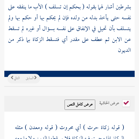
بشرطين أشار لهما بقوله ( بحكم إن تسلف ) الأب ما ينفقه على
نفسه حتى يأخذ بدله من ولده فإن لم يحكم بها أو حكم بها ولم
يتسلف بأن تحيل في الإنفاق على نفسه بسؤال أو غيره لم تسقط
عن الابن ثم عطف على مقدر أي فتسقط الزكاة بما ذكر من
الديون
السابق
التالي
عرض الحاشية
( قوله زكاة حرث ) أي محروث ( قوله ومعدن ) مثله
الركاز إذا وجبت فيه الزكاة فلا يسقطها الدين ولا ما معه