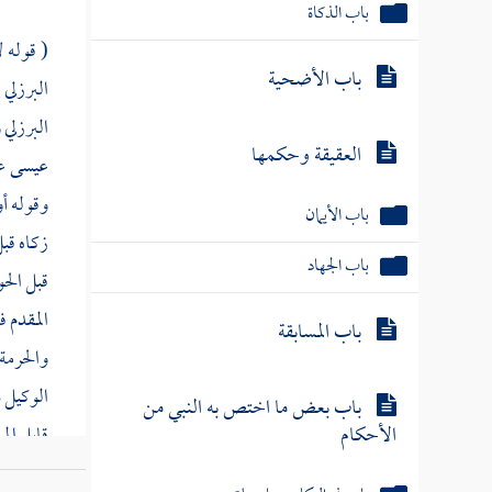
باب الذكاة
( قوله ل
باب الأضحية
البرزلي
إ
البرزلي
و
العقيقة وحكمها
عيسى
ع
وقوله أ
باب الأيمان
زكاه قبل
باب الجهاد
قبل الح
المقدم ف
باب المسابقة
والحرمة
الوكيل د
باب بعض ما اختص به النبي من
الأحكام
قابل الم
عجله قب