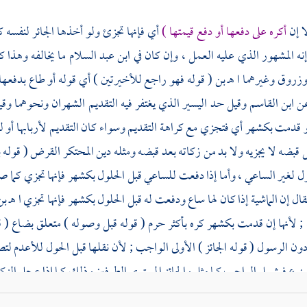
ا إن
أكره على دفعها أو دفع قيمتها )
أي فإنها تجزئ ولو أخذها الجائر لنفسه ك
نه المشهور الذي عليه العمل ، وإن كان في
ابن عبد السلام
ما يخالفه وهذا ك
زروق
وغيرهما ا هـ
بن
( قوله فهو راجع للأخيرتين ) أي قوله أو طاع بدفعها ل
ن
ابن القاسم
وقيل حد اليسير الذي يغتفر فيه التقديم الشهران ونحوهما وقي
و قدمت بكشهر أي فتجزي مع كراهة التقديم وسواء كان التقديم لأربابها أو لو
 قبضه لا يجزيه ولا بد من زكاته بعد قبضه ومثله دين المحتكر القرض ( قوله
ول لغير الساعي ، وأما إذا دفعت للساعي قبل الحلول بكشهر فإنها تجزي كما
قال إن الماشية إذا كان لها ساع ودفعت له قبل الحلول بكشهر فإنها تجزي ا هـ
بن
 ; لأنها إن قدمت بكشهر كره بأكثر حرم ( قوله قبل وصوله ) متعلق بضاع ( قو
ون الرسول ( قوله الجائز ) الأولى الواجب ; لأن نقلها قبل الحول للأعدم لتصل
منوع فيشمل الواجب كما مثل والجائز المستوي الطرفين وذلك كما إذا عجل الزكاة
ل وصوله لمستحقه فقد قال
ابن المواز
إنها تجزيه ولا يضمنها وذكر في الطراز أ