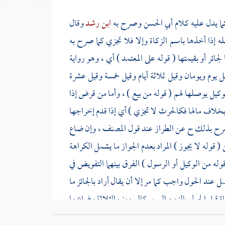
ما يدل عليه كلام
أبي الحسن
وصرح به
ابن رشد
وقال
له إذا أخذها باسم الزكاة وإلا فلا تجزي كما صرح به
جائر أو بقيمتها ( قوله على المعتمد ) أي ، وهو رواية
ل يوم ويومان وقيل ثلاثة أيام وقيل خمسة وقيل عشرة
كيل يوصلها لهم ( قوله من بيع ) ، وأما من قرض إذا
 بخلاف مالها فكالحرث لا تجزي ) أي إذا قدم إخراجها
 صرح بذلك
ح
عن الطراز عند قول
المصنف
، وإن ضاع
( قوله لا يجوز ) المراد بعدم الجواز ما يشمل الكراهة
له من الوكيل أو الرسول ) الفرق بينهما التفويض في
 عند الحول واجب كما مر إلا أن يقال أراد بالجائز ما
 قبل الحول بالزمن اليسير كاليومين والثلاثة وضاع ما
نه مقتضى المذهب قال ; لأنها زكاة وقعت موقعها ; لأن