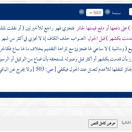
صفحة
503
 ) على دفعها أو دفع قيمتها لجائر
فتجزي فهو راجع للأخيرتين ( أو نقلت لمثله
دمت بكشهر ) قبل الحول
الصواب حذف الكاف إذ لا تجزي في أكثر من شهر على 
يع ( وماشية ) لا ساعي لها فتجزئ مع كراهة التقديم بخلاف ما لها ساع فكالح
جوز بأن قدمت بكشهر أو أكثر قبل وصوله لمستحقه بأن ضاع من الوكيل أو الرسول 
الجائز كنقلها للأعدم لتصل عند الحول فيكفي
[
ص:
503 ]
ولا يخرج عن الباقي
حاشية