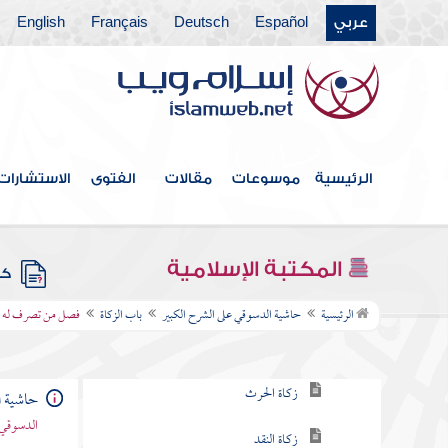
عربي
Español
Deutsch
Français
English
فهرس الكتاب
مقدمة
الرئيسية
موسوعات
مقالات
الفتوى
الاستشارات
باب أحكام الطهارة
باب في بيان أوقات الصلاة وما يتعلق بذلك
من الأحكام
المكتبة الإسلامية
كتب
باب الزكاة
الرئيسية
حاشية الدسوقي على الشرح الكبير
باب الزكاة
فصل من تصرف له ال
زكاة النعم
زكاة الحرث
حاشية ا
الدسوقي 
زكاة النقد