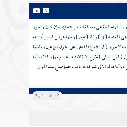
م ) في الحاجة على مسافة القصر فتجزي وإن كان لا يجوز
المعتمد ( في ) زكاة ( عين ) ومنها عرض المدبر أو دينه
رث لا تجزئ ( فإن ضاع المقدم ) على الحول من عين وماشية
( فعن الباقي ) يخرج إن كان فيه النصاب وإلا فلا ، وأما
 ، وأما قوله الآتي كعزلها فضاعت ففيما ضاع بعد الحول
السابق
التالي