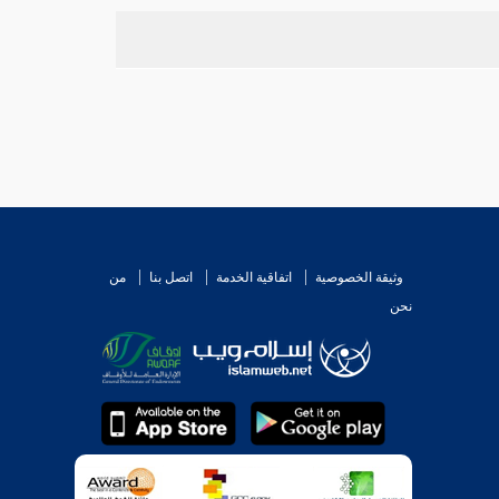
، وهو ظاهر
المصنف
انظر
بن
[
ص:
503 ]
قوله ولا
وثيقة الخصوصية
اتفاقية الخدمة
اتصل بنا
من
نحن