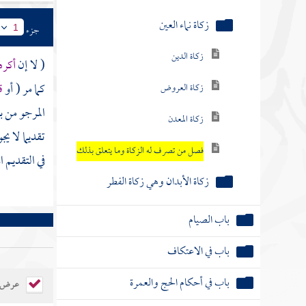
زكاة نماء العين
جزء
1
زكاة الدين
( لا إن
أكره
كما مر ( أو
ق
زكاة العروض
المرجو من ب
زكاة المعدن
تقديما لا ي
فصل من تصرف له الزكاة وما يتعلق بذلك
في التقديم 
زكاة الأبدان وهي زكاة الفطر
باب الصيام
باب في الاعتكاف
باب في أحكام الحج والعمرة
عرض ال