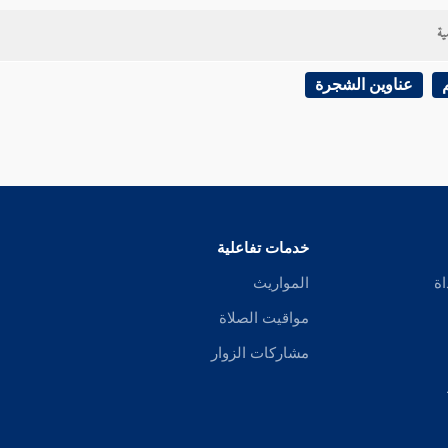
قت في حكم وقت وجوبها خلافا لما جزم به
ابن رشد
من عدم الإجزاء عليه 
ية
الباقي ) أي كما في
أبي الحسن
وكما نقل
ابن عرفة
عن النوادر
عناوين الشجرة
خدمات تفاعلية
اة
المواريث
مواقيت الصلاة
مشاركات الزوار