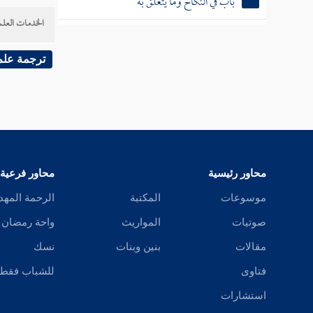
باب في النكاح وما يتعلق به
ذلك الو
الخدمات العلم
يخرج عن 
باب الإيلاء
ترجمة علم
باب الظهار وأركانه وكفارته وما يتعلق بذلك
باب اللعان وما يتعلق به
باب تداخل العدد
محاور رئيسية
محاور فرعية
باب أحكام الرضاع
موسوعات
المكتبة
الرحمة المهد
صوتيات
المواريث
واحة رمضان
باب أسباب النفقة
مقالات
بنين وبنات
نسك
باب البيع
فتاوى
للشباب فقط
استشارات