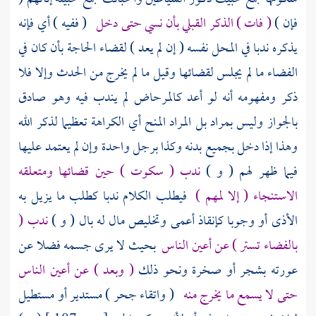
فإن )
( فات ) الذكر القبلي بأن نسي حتى دخل
( ففيه ) أي فإنه
يذكره ندبا في المحل نفسه ( إن لم يعد ) لقضاء الحاجة بأن كان في
الفضاء ما لم يجلس لقضائها وقيل ما لم يخرج من الحدث وإلا فلا
ذكر ومفهومه أنه لو أعد كالمرحاض لم يندب فيه وهو صادق
بالجواز وليس بمراد بل المراد المنح أي الكراهة تعظيما لذكر الله
وهذا إذا دخل بجميع بدنه وكذا برجل واحدة وإن لم يعتمد عليها
فيما ظهر لهم ( و )
ندب ( سكوت ) حين قضائها ومتعلقه
الاستنجاء ( إلا لمهم )
فيطلب الكلام ندبا كطلب ما يزيل به
الأذى أو وجوبا كإنقاذ أعمى وتخليص مال له بال ( و )
ندب (
بالفضاء تستر ) عن أعين الناس
بحيث لا يرى جسمه فضلا عن
عورته بشجر أو صخرة ونحو ذلك
( وبعد ) عن أعين الناس
حتى لا يسمع ما يخرج منه
( واتقاء جحر ) مستدير أو مستطيل