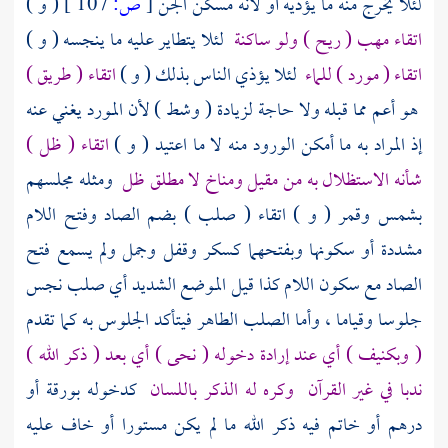
لئلا يخرج منه ما يؤذيه أو لأنه مسكن الجن
[
ص:
107 ]
( و )
اتقاء مهب ( ريح ) ولو ساكنة
لئلا يتطاير عليه ما ينجسه ( و )
اتقاء ( مورد ) للماء
لئلا يؤذي الناس بذلك ( و )
اتقاء ( طريق )
هو أعم مما قبله ولا حاجة لزيادة ( وشط ) لأن المورد يغني عنه
إذ المراد به ما أمكن الورود منه لا ما اعتيد ( و )
اتقاء ( ظل )
شأنه الاستظلال به من مقيل ومناخ لا مطلق ظل
ومثله مجلسهم
بشمس وقمر ( و ) اتقاء ( صلب ) بضم الصاد وفتح اللام
مشددة أو سكونها وبفتحهما كسكر وقفل وجمل ولم يسمع فتح
الصاد مع سكون اللام كذا قيل الموضع الشديد أي صلب نجس
جلوسا وقياما ، وأما الصلب الطاهر فيتأكد الجلوس به كما تقدم
( وبكنيف ) أي عند إرادة دخوله ( نحى ) أي بعد ( ذكر الله )
ندبا في غير القرآن
وكره له الذكر باللسان
كدخوله بورقة أو
درهم أو خاتم فيه ذكر الله ما لم يكن مستورا أو خاف عليه