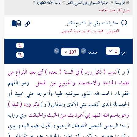
الرئيسية
حاشية الدسوقي على الشرح الكبير
باب أحكام الطهارة
تراجم الأعلام
فصل آداب قضاء الحاجة
حاشية الدسوقي على الشرح الكبير
الدسوقي - محمد بن أحمد بن عرفة الدسوقي
جزء
صفحة
1
107
( و )
ندب ( ذكر ورد ) في السنة ( بعده ) أي بعد الفراغ من
قضاء الحاجة والاستنجاء والخروج من المحل
وهو اللهم
غفرانك الحمد لله الذي سوغنيه طيبا وأخرجه عني خبيثا أو
الحمد لله الذي أذهب عني الأذى وعافاني ( و )
ذكر ورد ( قبله )
وهو باسم الله اللهم إني أعوذ بك من الخبث والخبائث
وفي رواية
زيادة الرجس النجس الشيطان الرجيم والخبث بضم الباء وروي
سكونها جمع خبيث ذكور الشياطين والخبائث جمع خبيثة إناثهم (