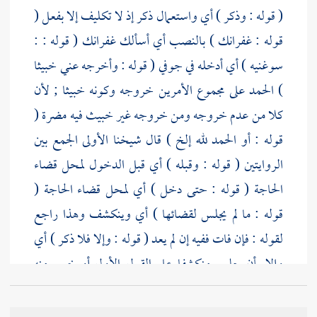
( قوله : وذكر ) أي واستعمال ذكر إذ لا تكليف إلا بفعل (
قوله : غفرانك ) بالنصب أي أسألك غفرانك ( قوله : :
سوغنيه ) أي أدخله في جوفي ( قوله : وأخرجه عني خبيثا
) الحمد على مجموع الأمرين خروجه وكونه خبيثا ; لأن
كلا من عدم خروجه ومن خروجه غير خبيث فيه مضرة (
قوله : أو الحمد لله إلخ ) قال
شيخنا
الأولى الجمع بين
الروايتين ( قوله : وقبله ) أي قبل الدخول لمحل قضاء
الحاجة ( قوله : حتى دخل ) أي لمحل قضاء الحاجة (
قوله : ما لم يجلس لقضائها ) أي وينكشف وهذا راجع
لقوله : فإن فات ففيه إن لم يعد ( قوله : وإلا فلا ذكر ) أي
وإلا بأن جلس منكشفا على القول الأول أو خرج منه
الحدث على القول الثاني فلا ذكر ( قوله : لم يندب فيه )
أي لم يندب ذكره فيه إذا
نسي الذكر حتى دخل لمحل