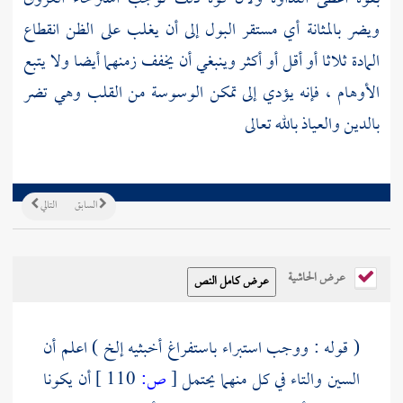
ويضر بالمثانة أي مستقر البول إلى أن يغلب على الظن انقطاع
المادة ثلاثا أو أقل أو أكثر وينبغي أن يخفف زمنهما أيضا ولا يتبع
الأوهام ، فإنه يؤدي إلى تمكن الوسوسة من القلب وهي تضر
بالدين والعياذ بالله تعالى
السابق
التالي
عرض الحاشية
( قوله : ووجب استبراء باستفراغ أخبثيه إلخ ) اعلم أن
السين والتاء في كل منهما يحتمل
[
ص:
110 ]
أن يكونا