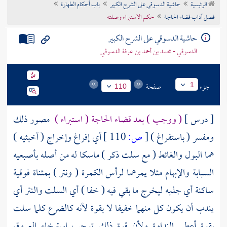
الرئيسية
حاشية الدسوقي على الشرح الكبير
باب أحكام الطهارة
تراجم الأعلام
فصل آداب قضاء الحاجة
حكم الاستبراء وصفته
حاشية الدسوقي على الشرح الكبير
الدسوقي - محمد بن أحمد بن عرفة الدسوقي
جزء
صفحة
1
110
[ درس ]
( ووجب ) بعد قضاء الحاجة ( استبراء )
مصور ذلك
ومفسر ( باستفراغ )
[
ص:
110 ]
أي إفراغ وإخراج ( أخبثيه )
هما البول والغائط ( مع سلت ذكر ) ماسكا له من أصله بأصبعيه
السبابة والإبهام مثلا يمرهما لرأس الكمرة ( ونتر ) بمثناة فوقية
ساكنة أي جذبه ليخرج ما بقي فيه ( خفا ) أي السلت والنتر أي
يندب أن يكون كل منهما خفيفا لا بقوة لأنه كالضرع كلما سلت
بقوة أعطى النداوة ولأن قوة ذلك توجب استرخاء العروق