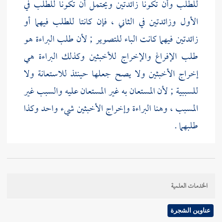
للطلب وأن تكونا زائدتين ويحتمل أن تكونا للطلب في
الأول وزائدتين في الثاني ، فإن كانتا للطلب فيهما أو
زائدتين فيهما كانت الباء للتصوير ; لأن طلب البراءة هو
طلب الإفراغ والإخراج للأخبثين وكذلك البراءة هي
إخراج الأخبثين ولا يصح جعلها حينئذ للاستعانة ولا
للسببية ; لأن المستعان به غير المستعان عليه والسبب غير
المسبب ، وهنا البراءة وإخراج الأخبثين شيء واحد وكذا
طلبهما .
وأما إن جعلنا السين والتاء في الاستبراء للطلب وفي
الاستفراغ زائدتين كانت الباء للسببية أو للاستعانة أي
الخدمات العلمية
ووجب طلب البراءة بتفريغ المحلين من الأخبثين وبعض
الشراح جعل الباء في كلام
المصنف
للتصوير وبعضهم
عناوين الشجرة