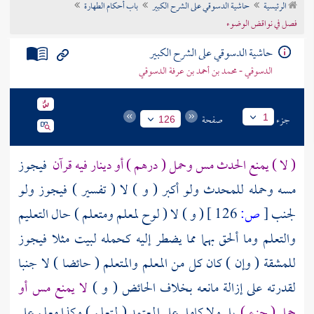
الرئيسية
حاشية الدسوقي على الشرح الكبير
باب أحكام الطهارة
تراجم الأعلام
فصل في نواقض الوضوء
حاشية الدسوقي على الشرح الكبير
الدسوقي - محمد بن أحمد بن عرفة الدسوقي
جزء
صفحة
1
126
( لا ) يمنع الحدث مس وحمل ( درهم ) أو دينار فيه قرآن
فيجوز
مسه وحمله للمحدث ولو أكبر ( و ) لا ( تفسير ) فيجوز ولو
لجنب
[
ص:
126 ]
( و ) لا ( لوح لمعلم ومتعلم ) حال التعليم
والتعلم وما ألحق بهما مما يضطر إليه كحمله لبيت مثلا فيجوز
للمشقة ( وإن ) كان كل من المعلم والمتعلم ( حائضا ) لا جنبا
لقدرته على إزالة مانعه بخلاف الحائض ( و )
لا يمنع مس أو
حمل ( جزء )
بل ولا كامل على المعتمد ( لمتعلم ) وكذا معلم على