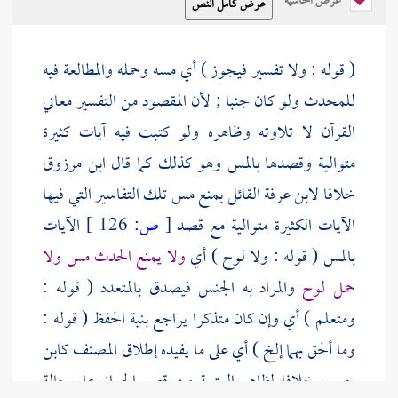
عرض الحاشية
( قوله : ولا تفسير فيجوز ) أي مسه وحمله والمطالعة فيه
للمحدث ولو كان جنبا ; لأن المقصود من التفسير معاني
القرآن لا تلاوته وظاهره ولو كتبت فيه آيات كثيرة
متوالية وقصدها بالمس وهو كذلك كما قال
ابن مرزوق
خلافا
لابن عرفة
القائل بمنع مس تلك التفاسير التي فيها
الآيات الكثيرة متوالية مع قصد
[
ص:
126 ]
الآيات
بالمس ( قوله : ولا لوح ) أي
ولا يمنع الحدث مس ولا
حمل لوح
والمراد به الجنس فيصدق بالمتعدد ( قوله :
ومتعلم ) أي وإن كان متذكرا يراجع بنية الحفظ ( قوله :
وما ألحق بهما إلخ ) أي على ما يفيده إطلاق
المصنف
كابن
حبيب
خلافا لظاهر العتبية من قصر الجواز على حالة