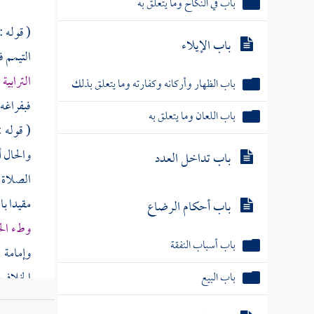
باب الإيلاء
( قوله :
باب الظهار وأركانه وكفارته وما يتعلق بذلك
التيمم ف
الترابي
باب اللعان وما يتعلق به
فبفراغه 
باب تداخل العدد
( قوله 
والحال أ
باب أحكام الرضاع
الصلاة و
مقيدا با
باب أسباب النفقة
وطء الح
باب البيع
وإمامة 
الخلاف 
باب السلم وشروطه
المراد ب