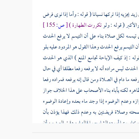
 زيد
يجزيه إذا تركها نسيانا ( قوله : وأما إذا نوى فرض
لأكبر ( قوله : ولو
تكررت الطهارة )
[
ص:
155 ]
في تيممه لكل صلاة بناء على أن التيمم لا يرفع الحدث
 أن التيمم يرفع الحدث وهذا القول هو المردود عليه بلو
له : إذ كيف الإباحة تجامع المنع ) الذي هو الحدث
ع الحدث ليس مراده أنه لا يرفعه رفعا مطلقا أي في حال
رفعه ما دام في الصلاة ومن قال إنه يرفعه فمراده رفعا
ه لكنه يأباه بناء الأصحاب على هذا الخلاف جواز
زه وعدم الوضوء إذا وجد ماء بعده وإعادة الوضوء
صحته وصلاة فريضتين به وعدم ذلك فهذا يؤذن بأن
يجاب عما أورده
الشارح
بما قاله
ابن دقيق العيد
من أن
الأعضاء قيام الأوصاف الحسية لا المنع فالتيمم رافع