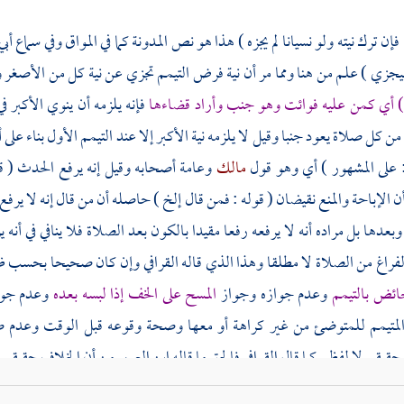
 فإن ترك نيته ولو نسيانا لم يجزه ) هذا هو نص المدونة كما في
المواق
وفي سماع
أبي
يجزي ) علم من هنا ومما مر أن نية فرض التيمم تجزي عن نية كل من الأصغر وا
ة ) أي كمن عليه فوائت وهو جنب وأراد قضاءها
فإنه يلزمه أن ينوي الأكبر 
من كل صلاة يعود جنبا وقيل لا يلزمه نية الأكبر إلا عند التيمم الأول بناء على
: على المشهور ) أي وهو قول
مالك
وعامة أصحابه وقيل إنه يرفع الحدث ( قو
ن الإباحة والمنع نقيضان ( قوله : فمن قال إلخ ) حاصله أن من قال إنه لا يرف
بعدها بل مراده أنه لا يرفعه رفعا مقيدا بالكون بعد الصلاة فلا ينافي في أنه ي
لفراغ من الصلاة لا مطلقا وهذا الذي قاله
القرافي
وإن كان صحيحا بحسب ظاهر
ائض بالتيمم
وعدم جوازه وجواز
المسح على الخف إذا لبسه بعده
وعدم جوا
المتيمم للمتوضئ من غير كراهة أو معها وصحة وقوعه قبل الوقت وعدم 
حقيقي لا لفظي كما قال
القرافي
فالحق ما قاله
ابن العربي
من أن الخلاف حقيقي و
الحدث هنا أي في قولهم التيمم لا يرفع الحدث الوصف الحكمي المقدر قيامه ب