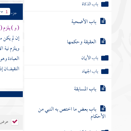
باب الأضحية
جزء
1
العقيقة وحكمها
( و ) يلزم (
إن لم يكن م
باب الأيمان
ويلزم نية ا
باب الجهاد
العبادة وهو
النقيضان إذ
باب المسابقة
باب بعض ما اختص به النبي من
الأحكام
باب في النكاح وما يتعلق به
عرض ال