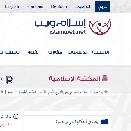
فصل في مسح الجرح أو الجبيرة بدلا
عربي
Español
Deutsch
Français
English
عن الغسل للضرورة
فصل في بيان الحيض والنفاس
والاستحاضة وما يتعلق بذلك
باب في بيان أوقات الصلاة وما يتعلق بذلك
من الأحكام
الرئيسية
موسوعات
مقالات
الفتوى
الاستشارات
باب الزكاة
المكتبة الإسلامية
باب الصيام
كتب
الرئيسية
حاشية الدسوقي على الشرح الكبير
باب أحكام الطهارة
فصل في الت
باب في الاعتكاف
باب في أحكام الحج والعمرة
حاشية ا
باب الذكاة
الدسوقي 