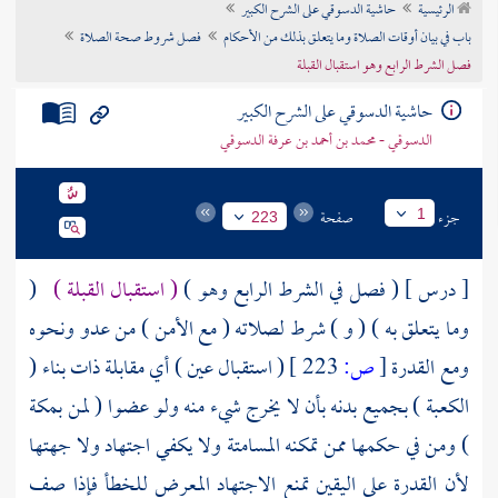
الرئيسية
حاشية الدسوقي على الشرح الكبير
تراجم الأعلام
باب في بيان أوقات الصلاة وما يتعلق بذلك من الأحكام
فصل شروط صحة الصلاة
فصل الشرط الرابع وهو استقبال القبلة
حاشية الدسوقي على الشرح الكبير
الدسوقي - محمد بن أحمد بن عرفة الدسوقي
جزء
صفحة
1
223
[ درس ] ( فصل في الشرط الرابع وهو )
( استقبال القبلة )
(
وما يتعلق به ) ( و ) شرط لصلاته ( مع الأمن ) من عدو ونحوه
ومع القدرة
[
ص:
223 ]
( استقبال عين ) أي مقابلة ذات بناء (
الكعبة
) بجميع بدنه بأن لا يخرج شيء منه ولو عضوا ( لمن
بمكة
) ومن في حكمها ممن تمكنه المسامتة ولا يكفي اجتهاد ولا جهتها
لأن القدرة على اليقين تمنع الاجتهاد المعرض للخطأ فإذا صف