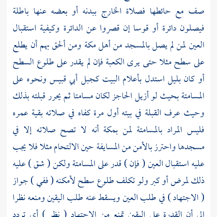
صف مع حائطها فصلاة الخارج ببدنه أو بعضه عنها باطلة
فيصلون دائرة أو قوسا إن قصروا عن الدائرة وكيفية استقبال
العين لمن لم يصل بالمسجد من أهل
مكة
ومن ألحق بهم أن يطلع
على سطح مثلا حتى يرى
الكعبة
فإن لم يقدر على طلوع السطح
أو كان بليل استدل بأعلام
البيت
كجبل
أبي قبيس
ونحوه على
المسامتة بحيث لو أزيل الحاجز لكان مسامتا ثم يحرر قبلته بذلك
وحيث عرف القبلة في بيته أول مرة كفاه في صلاته بقية عمره
فليس المراد بالمسامتة لمن
بمكة
أنه لا تصح صلاته إلا في
مسجدها واحترز بالأمن من المسايفة حين الالتحام مثلا فلا يجب
عليه استقبال العين ( فإن ) قدر على المسامتة ولكن ( شق ) عليه
ذلك لمرض أو كبر ولو تكلف طلوع سطح لأمكنه ( ففي ) جواز
( الاجتهاد ) في طلب العين ويسقط عنه طلب اليقين ومنعه نظرا
إلى أن القدرة على اليقين تمنع من الاجتهاد ( نظر ) أي تردد