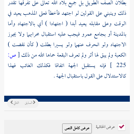
بطلان الصف الطويل بل جميع بلاد الله تعالى على تفرقها تقدر
ذلك وينبني على القولين لو اجتهد فأخطأ فعلى المذهب يعيد في
الوقت وعلى مقابله يعيد أبدا ( اجتهادا ) أي بالاجتهاد وأما
بالمدينة
أو
بجامع
عمرو
فيجب عليه استقبال محرابهما ولا يجوز
الاجتهاد ولو انحرف عنهما ولو يسيرا بطلت ( كأن نقضت )
الكعبة
ولم يبق لها أثر ولم تعرف البقعة حماها الله من ذلك
[
ص:
225 ]
فإنه يستقبل الجهة اتفاقا فكذلك الغائب فهذا
كالاستدلال على القول باستقبال الجهة .
السابق
التالي
عرض الحاشية