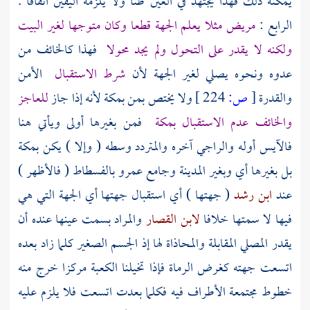
يمكنه ذلك فهذا يجتهد في العين ظنا ولا يلزمه اليقين اتفاقا .
الرابع :
مريض مثلا يعلم الجهة قطعا وكان متوجها لغير
البيت
ولكنه لا يقدر على التحول ولم يجد محولا
فهذا كالخائف من
عدوه ونحوه يصلي لغير الجهة لأن
شرط الاستقبال
الأمن
والقدرة
[
ص:
224 ]
ولا يختص بمن
بمكة
لأنه إذا جاز
للعاجز
والخائف عدم الاستقبال
بمكة
فمن بغيرها أولى ويأتي هنا
فالآيس أوله والراجي آخره والمتردد وسطه ( وإلا ) يكن
بمكة
بل بغيرها أي وبغير
المدينة
وجامع
عمرو
بالفسطاط
( فالأظهر )
عند
ابن رشد
( جهتها ) أي استقبال جهتها أي الجهة التي هي
فيها لا سمتها خلافا
لابن القصار
والمراد بسمت عينها عنده أن
يقدر المصلي المقابلة والمحاذاة لها إذ الجسم الصغير كلما زاد بعده
اتسعت جهته كغرض الرماة فإذا تخيلنا
الكعبة
مركزا خرج منه
خطوط مجتمعة الأطراف فيه فكلما بعدت اتسعت فلا يلزم عليه