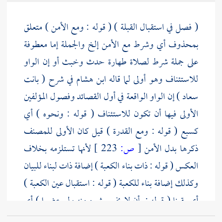
( فصل في استقبال القبلة ) ( قوله : ومع الأمن ) متعلق
بمحذوف أي وشرط مع الأمن إلخ والجملة إما معطوفة
على جملة شرط لصلاة طهارة حدث وخبث أو إن الواو
للاستئناف وهو أولى لما قاله
ابن هشام
في شرح ( بانت
سعاد ) إن الواو الواقعة في أول القصائد وفصول المؤلفين
الأولى فيها أن تكون للاستئناف ( قوله : ونحوه ) أي
كسبع ( قوله : ومع القدرة ) قيل كان الأولى
للمصنف
ذكرها بدل الأمن
[
ص:
223 ]
لأنها تستلزمه بخلاف
العكس ( قوله : ذات بناء
الكعبة
) إضافة ذات لبناء للبيان
وكذلك إضافة بناء
للكعبة
( قوله : استقبال عين
الكعبة
)
أي يقينا ( قوله : بأن لا يخرج شيء منه ولو عضوا ) أي
عن سمتها هذا تفسير لاستقبال عينها ( قوله : ممن تمكنه