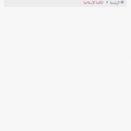
الرئيسية
المكتبة الإسلامية
تراجم الأعلام