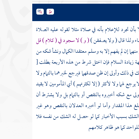
أن تجرد للإعلام بأنه في صلاة مثلا لقوله عليه الصلاة
ء ولذا قال ( ولا يصفقن )
( و ) لا سجود في ( كلام ) قل
 منهما إن لم يفهم إلا به وسلم معتقدا الكمال ونشأ شكه من
هة زيادة السلام فإن اختل شرط من هذه الأربعة بطلت
[
شك في ذلك وأولى إن ظن صدقهما فيرجع لخبرهما بالتمام ولا
 يرجع لهما ولا لأكثر ( إلا لكثرتهم ) أي المأمومين لا بقيد
ى مع شكه أخبروه بالنقص أو بالتمام بل ولا يشترط أن
بلغ هذا المقدار وأما لو أخبره العدلان بالنقص وهو غير
ل الشك بسبب الأخبار كما لو حصل له الشك من نفسه فلا
 للواحد كما هو ظاهر كلامهم