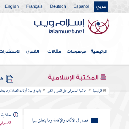
عربي
Español
Deutsch
Français
English
فهرس الكتاب
الرئيسية
موسوعات
مقالات
الفتوى
الاستشارات
مقدمة
باب أحكام الطهارة
المكتبة الإسلامية
كتب
باب في بيان أوقات الصلاة وما يتعلق بذلك
الرئيسية
حاشية الدسوقي على الشرح الكبير
باب في بيان أوقات الصلاة وما يتع
من الأحكام
بيان أوقات الصلاة
حاشية ا
فصل في الأذان والإقامة وما يتعلق بهما
الدسوقي 