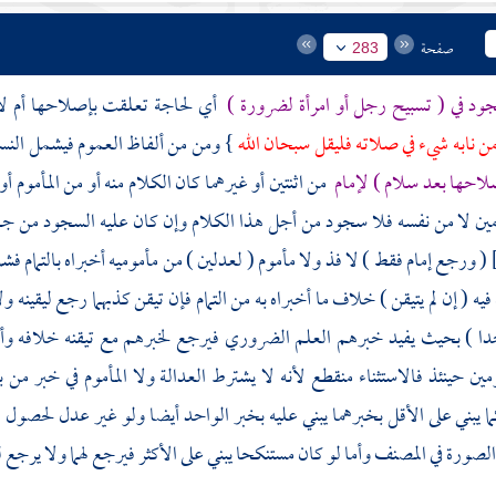
صفحة
283
جود في ( تسبيح رجل أو امرأة لضرورة )
أي لحاجة تعلقت بإصلاحها أم لا ب
ن نابه شيء في صلاته فليقل سبحان الله
} ومن من ألفاظ العموم فيشمل النسا
لاحها بعد سلام ) لإمام
من اثنتين أو غيرهما كان الكلام منه أو من المأموم أو
ومين لا من نفسه فلا سجود من أجل هذا الكلام وإن كان عليه السجود من ج
( ورجع إمام فقط ) لا فذ ولا مأموم ( لعدلين ) من مأموميه أخبراه بالتمام ف
فيه ( إن لم يتيقن ) خلاف ما أخبراه به من التمام فإن تيقن كذبهما رجع ليقينه ولا
جدا ) بحيث يفيد خبرهم العلم الضروري فيرجع لخبرهم مع تيقنه خلافه وأول
مين حينئذ فالاستثناء منقطع لأنه لا يشترط العدالة ولا المأموم في خبر من 
 يبني على الأقل بخبرهما يبني عليه بخبر الواحد أيضا ولو غير عدل لحصو
لصورة في
المصنف
وأما لو كان مستنكحا يبني على الأكثر فيرجع لهما ولا يرجع