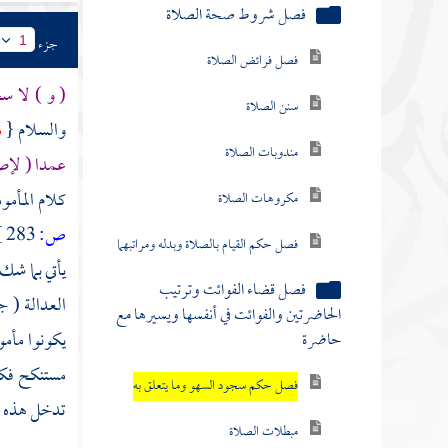
فصل شروط صحة الصلاة
جزء
1
فصل فرائض الصلاة
( و ) لا س
سنن الصلاة
والسلام {
م
مندوبات الصلاة
عمدا ( لإص
كلام المأم
مكروهات الصلاة
ص:
283 ]
فصل حكم القيام بالصلاة وبدله ومراتبهما
يأتي بما شك 
فصل قضاء الفوائت وترتيب
العدالة ( 
الحاضرتين والفوائت في أنفسها ويسيرها مع
يكونوا مأمو
حاضرة
مستنكح فكما
فصل حكم سجود السهو وما يتعلق به
تدخل هذه ا
مبطلات الصلاة