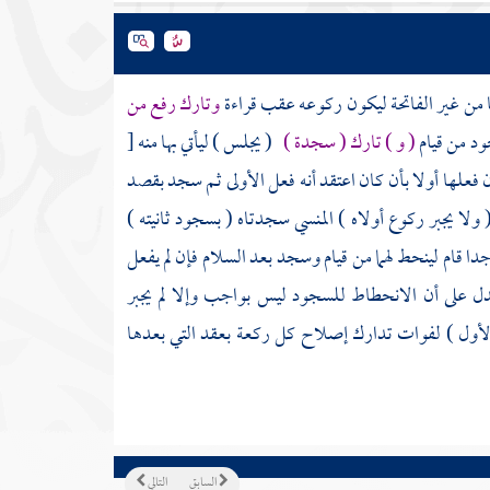
يئا من غير الفاتحة ليكون ركوعه عقب قراءة
وتارك رفع من
ود من قيام
( و ) تارك ( سجدة )
( يجلس ) ليأتي بها منه
[
كان فعلها أولا بأن كان اعتقد أنه فعل الأولى ثم سجد بقصد
 ولا يجبر ركوع أولاه ) المنسي سجدتاه ( بسجود ثانيته )
اجدا قام لينحط لهما من قيام وسجد بعد السلام فإن لم يفعل
ل على أن الانحطاط للسجود ليس بواجب وإلا لم يجبر
الأول ) لفوات تدارك إصلاح كل ركعة بعقد التي بعدها
السابق
التالي