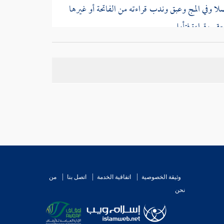
صلا وفي المج
وعبق
وندب قراءته من الفاتحة أو غيرها
عقب قراءة فتأمل .
مقابل خلافا لما ذكره
عبق
من البطلان كذا قرر شيخنا
ائما بقصد الرفع من الركوع ثم يسجد بعد ذلك الرفع
ام وانحط منه إلى السجود فقد حصل المقصود واعلم أنه
وع وأما على مقابله فلأنه يرجع قائما بقصد الرفع من
وثيقة الخصوصية
اتفاقية الخدمة
اتصل بنا
من
نحن