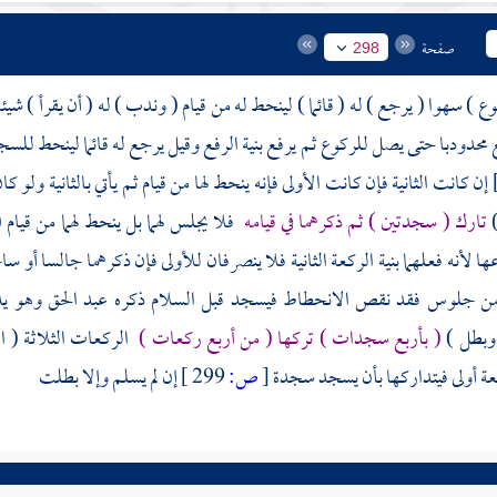
صفحة
298
ع ) سهوا ( يرجع ) له ( قائما ) لينحط له من قيام ( وندب ) له ( أن يقرأ ) ش
محدودبا حتى يصل للركوع ثم يرفع بنية الرفع وقيل يرجع له قائما لينحط للسج
إن كانت الثانية فإن كانت الأولى فإنه ينحط لها من قيام ثم يأتي بالثانية ولو 
)
تارك ( سجدتين ) ثم ذكرهما في قيامه
فلا يجلس لهما بل ينحط لهما من قيام (
ا لأنه فعلهما بنية الركعة الثانية فلا ينصرفان للأولى فإن ذكرهما جالسا أو س
ن جلوس فقد نقص الانحطاط فيسجد قبل السلام ذكره
عبد الحق
وهو يد
وبطل )
( بأربع سجدات ) تركها ( من أربع ركعات )
الركعات الثلاثة ( 
عة أولى فيتداركها بأن يسجد سجدة
[
ص:
299 ]
إن لم يسلم وإلا بطلت