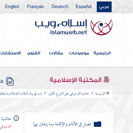
عربي
Español
Deutsch
Français
English
فهرس الكتاب
الرئيسية
موسوعات
مقالات
الفتوى
الاستشارات
مقدمة
باب أحكام الطهارة
المكتبة الإسلامية
كتب
باب في بيان أوقات الصلاة وما يتعلق بذلك
الرئيسية
حاشية الدسوقي على الشرح الكبير
باب في بيان أوقات الصلاة وما يتع
من الأحكام
بيان أوقات الصلاة
حاشية ا
فصل في الأذان والإقامة وما يتعلق بهما
الدسوقي 