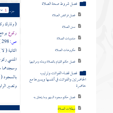
فصل شروط صحة الصلاة
جزء
1
فصل فرائض الصلاة
( وتارك ركو
سنن الصلاة
ركوع
يرجع 
مندوبات الصلاة
ص:
298 ]
الثانية ( لا 
مكروهات الصلاة
المنسي ركوعه
فصل حكم القيام بالصلاة وبدله ومراتبهما
وسجدهما م
فصل قضاء الفوائت وترتيب
بالسجود ( 
الحاضرتين والفوائت في أنفسها ويسيرها مع
وتصير الراب
حاضرة
فصل حكم سجود السهو وما يتعلق به
مبطلات الصلاة