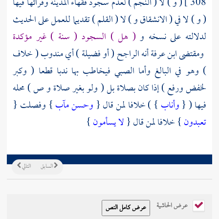
308 ]
( و ) لا ( النجم ) لعدم سجود فقهاء
المدينة
وقرائها فيها
( و ) لا في ( الانشقاق و ) لا ( القلم ) تقديما للعمل على الحديث
لدلالته على نسخه و
( هل ) السجود ( سنة ) غير مؤكدة
ومقتضى
ابن عرفة
أنه الراجح ( أو فضيلة ) أي مندوب ( خلاف
) وهو في البالغ وأما الصبي فيخاطب بها ندبا قطعا ( وكبر
لخفض ورفع ) إذا كان بصلاة بل ( ولو بغير صلاة و ص ) محله
فيها ( {
وأناب
} ) خلافا لمن قال {
وحسن مآب
} وفصلت {
تعبدون
} خلافا لمن قال {
لا يسأمون
}
السابق
التالي
عرض الحاشية