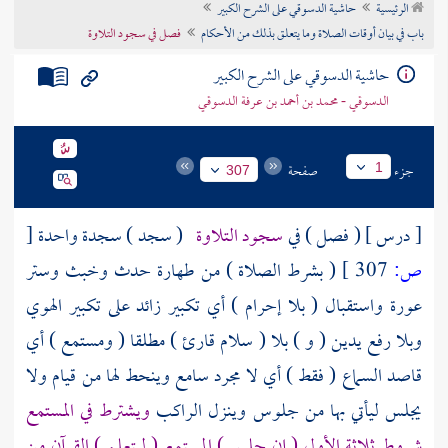
الرئيسية
حاشية الدسوقي على الشرح الكبير
تراجم الأعلام
باب في بيان أوقات الصلاة وما يتعلق بذلك من الأحكام
فصل في سجود التلاوة
حاشية الدسوقي على الشرح الكبير
الدسوقي - محمد بن أحمد بن عرفة الدسوقي
جزء
صفحة
1
307
[ درس ] ( فصل ) في
سجود التلاوة
( سجد ) سجدة واحدة
[
ص:
307 ]
( بشرط الصلاة ) من طهارة حدث وخبث وستر
عورة واستقبال ( بلا إحرام ) أي تكبير زائد على تكبير الهوي
وبلا رفع يدين ( و ) بلا ( سلام قارئ ) مطلقا ( ومستمع ) أي
قاصد السماع ( فقط ) أي لا مجرد سامع وينحط لها من قيام ولا
يجلس ليأتي بها من جلوس وينزل الراكب
ويشترط في المستمع
شروط ثلاثة الأول ( إن جلس ) المستمع ( ليتعلم ) القرآن من