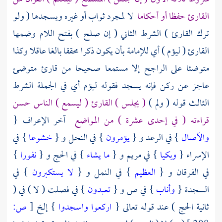
القارئ حفظا أو أحكاما
لا لمجرد ثواب أو غيره ويسجدها ( ولو
ترك القارئ ) الشرط الثاني ( إن صلح ) بفتح اللام وضمها
القارئ ( ليؤم ) أي للإمامة بأن يكون ذكرا محققا بالغا عاقلا وكذا
متوضئا على الراجح إلا مستمعا صحيحا من قارئ متوضئ
عاجز عن ركن فإنه يسجد فقوله ليؤم أي في الجملة الشرط
الثالث قوله ( ولم )
( يجلس ) القارئ ( ليسمع ) الناس حسن
قراءته ( في إحدى عشرة ) من المواضع
آخر الإعراف {
والآصال
} في الرعد و {
يؤمرون
} في النحل و {
خشوعا
} في
الإسراء {
وبكيا
} في مريم و {
ما يشاء
} في الحج و {
نفورا
}
في الفرقان و {
العظيم
} في النمل و {
لا يستكبرون
} في
السجدة {
وأناب
} في ص و {
تعبدون
} في فصلت ( لا ) في (
ثانية الحج ) عند قوله تعالى {
اركعوا واسجدوا
} إلخ
[
ص: