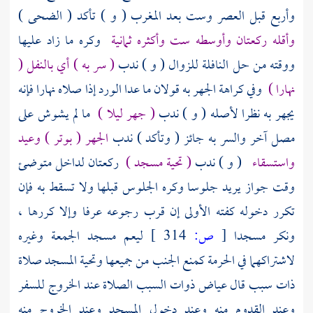
وأربع قبل العصر وست بعد المغرب ( و ) تأكد ( الضحى )
وأقله ركعتان وأوسطه ست وأكثره ثمانية
وكره ما زاد عليها
ووقته من حل النافلة للزوال ( و ) ندب
( سر به ) أي بالنفل (
نهارا )
وفي كراهة الجهر به قولان ما عدا الورد إذا صلاه نهارا فإنه
يجهر به نظرا لأصله ( و ) ندب
( جهر ليلا )
ما لم يشوش على
مصل آخر والسر به جائز ( وتأكد ) ندب
الجهر ( بوتر ) وعيد
واستسقاء
( و ) ندب
( تحية مسجد )
ركعتان لداخل متوضئ
وقت جواز يريد جلوسا وكره الجلوس قبلها ولا تسقط به فإن
تكرر دخوله كفته الأولى إن قرب رجوعه عرفا وإلا كررها ،
ونكر مسجدا
[
ص:
314 ]
ليعم مسجد الجمعة وغيره
لاشتراكهما في الحرمة كمنع الجنب من جميعها وتحية المسجد صلاة
ذات سبب قال
عياض
ذوات السبب الصلاة عند الخروج للسفر
وعند القدوم منه وعند دخول المسجد وعند الخروج منه