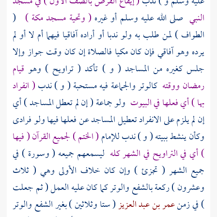
عليه وسلم و ) ندب
( إيقاع الفرض بالصف الأول ) في مسجد
النبي
صلى الله عليه وسلم أو غيره
( وتحية
مسجد مكة
)
(
الطواف ) لمن طلب به ولو ندبا أو أراده آفاقيا فيهما أم لا أو لم
يرده وهو آفاقي فإن كان مكيا فالصلاة إن كان وقت جواز وإلا
جلس كغيره من المساجد ( و ) تأكد ( تراويح ) وهو
قيام
رمضان ووقته
كالوتر والجماعة فيه مستحبة ( و ) ندب
( انفراد
بها ) أي فعلها في البيوت
ولو جماعة ( إن لم تعطل المساجد ) أي
إن لم يلزم على الانفراد تعطيل المساجد عن فعلها فيها ولو فرادى
وكأن ينشط ببيته ( و ) ندب للإمام
( الختم ) لجميع القرآن ( فيها
) أي في التراويح في الشهر كله
ليسمعهم جميعه ( وسورة ) في
جميع الشهر ( تجزئ ) وإن كان خلاف الأولى وهي ( ثلاث
وعشرون ) ركعة بالشفع والوتر كما كان عليه العمل ( ثم جعلت
) في زمن
عمر بن عبد العزيز
( ستا وثلاثين ) بغير الشفع والوتر