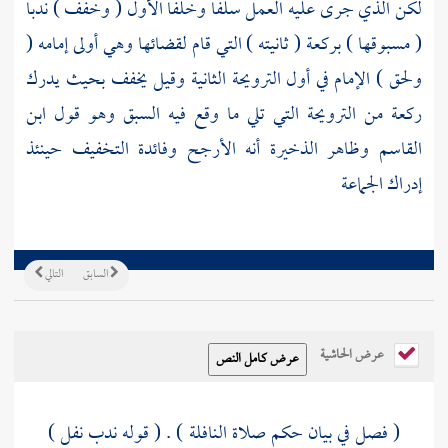
لكن الذي جرى عليه العمل سلفا وخلفا الأول ( وخفف ) ندبا
( مسبوقها ) بركعة ( ثانيته ) التي قام لقضائها وهي أولى إمامه (
ولحق ) الإمام في أول الترويحة الثانية وقيل يخفف بحيث يدرك
ركعة من الترويحة التي تلي ما وقع فيه السبق وهو قول
ابن
القاسم
وظاهر الذخيرة أنه الأرجح وفائدة التخفيف حينئذ
إدراك الجماعة
السابق
التالي
عرض الحاشية
( فصل في بيان حكم صلاة النافلة ) . ( قوله ندب نفل )