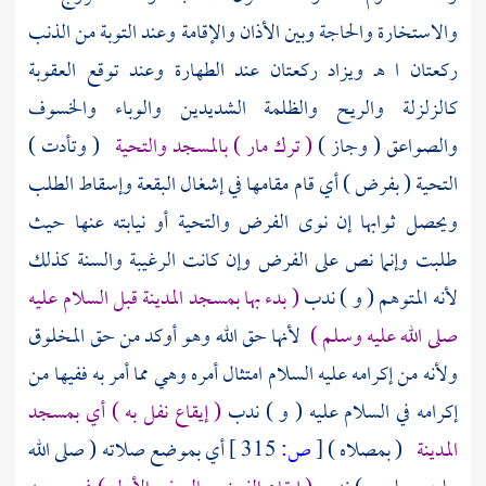
والاستخارة والحاجة وبين الأذان والإقامة وعند التوبة من الذنب
ركعتان ا هـ ويزاد ركعتان عند الطهارة وعند توقع العقوبة
كالزلزلة والريح والظلمة الشديدين والوباء والخسوف
والصواعق ( وجاز )
( ترك مار ) بالمسجد والتحية
( وتأدت )
التحية ( بفرض ) أي قام مقامها في إشغال البقعة وإسقاط الطلب
ويحصل ثوابها إن نوى الفرض والتحية أو نيابته عنها حيث
طلبت وإنما نص على الفرض وإن كانت الرغيبة والسنة كذلك
لأنه المتوهم ( و ) ندب
( بدء بها
بمسجد المدينة
قبل السلام عليه
صلى الله عليه وسلم )
لأنها حق الله وهو أوكد من حق المخلوق
ولأنه من إكرامه عليه السلام امتثال أمره وهي مما أمر به ففيها من
إكرامه في السلام عليه ( و ) ندب
( إيقاع نفل به ) أي
بمسجد
المدينة
( بمصلاه )
[
ص:
315 ]
أي بموضع صلاته ( صلى الله