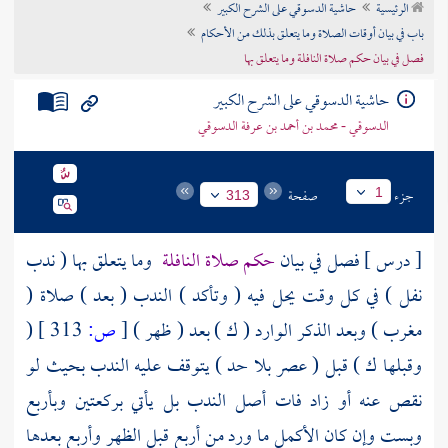
الرئيسية
حاشية الدسوقي على الشرح الكبير
تراجم الأعلام
باب في بيان أوقات الصلاة وما يتعلق بذلك من الأحكام
فصل في بيان حكم صلاة النافلة وما يتعلق بها
حاشية الدسوقي على الشرح الكبير
الدسوقي - محمد بن أحمد بن عرفة الدسوقي
جزء
صفحة
1
313
[ درس ] فصل في بيان
حكم صلاة النافلة
وما يتعلق بها ( ندب
نفل ) في كل وقت يحل فيه ( وتأكد ) الندب ( بعد ) صلاة (
مغرب ) وبعد الذكر الوارد ( ك ) بعد ( ظهر )
[
ص:
313 ]
(
وقبلها ك ) قبل ( عصر بلا حد ) يتوقف عليه الندب بحيث لو
نقص عنه أو زاد فات أصل الندب بل يأتي بركعتين وبأربع
وبست وإن كان الأكمل ما ورد من أربع قبل الظهر وأربع بعدها