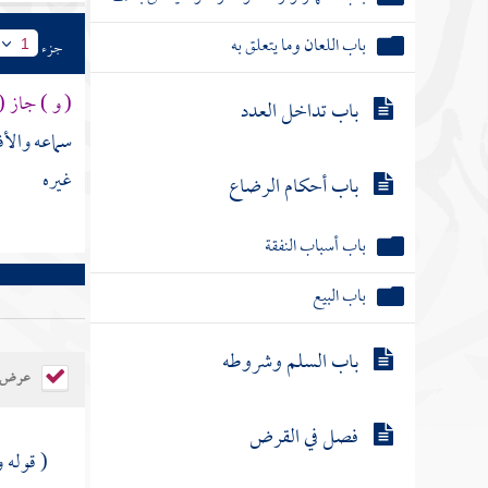
باب أحكام الرضاع
جزء
1
باب أسباب النفقة
( و ) جاز (
سماعه والأف
باب البيع
غيره
باب السلم وشروطه
فصل في القرض
فصل في المقاصة
عرض ال
باب في الرهن
( قوله 
باب في أحكام الفلس