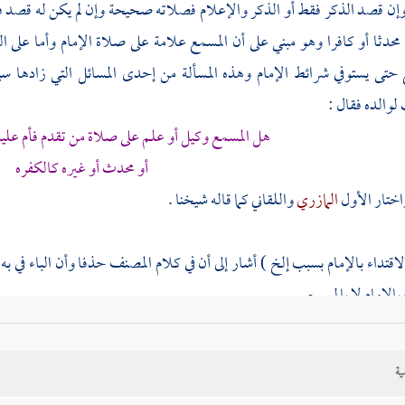
إن قصد الذكر فقط أو الذكر والإعلام فصلاته صحيحة وإن لم يكن له قصد فباط
 محدثا أو كافرا وهو مبني على أن المسمع علامة على صلاة الإمام وأما على 
 حتى يستوفي شرائط الإمام وهذه المسألة من إحدى المسائل التي زادها 
لوالده فقال :
هل المسمع وكيل أو علم على صلاة من تقدم فأم علي
أو محدث أو غيره كالكفره
اختار الأول
المازري
واللقاني
كما قاله
شيخنا
.
لاقتداء بالإمام بسبب إلخ ) أشار إلى أن في كلام
المصنف
حذفا وأن الباء في به 
 بالإمام لا بالمسمع .
سبب سماعه ) أي سماع المسمع وأولى سماع الإمام .
ية