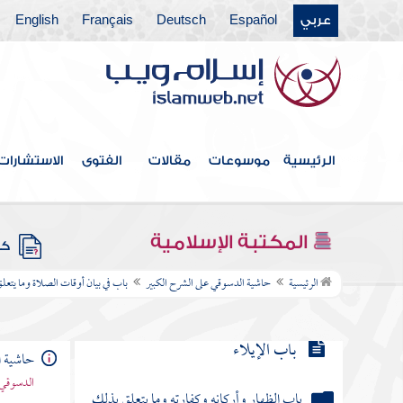
عربي
Español
Deutsch
Français
English
باب المسابقة
باب بعض ما اختص به النبي من
الأحكام
الرئيسية
موسوعات
مقالات
الفتوى
الاستشارات
باب في النكاح وما يتعلق به
باب الإيلاء
المكتبة الإسلامية
كتب
باب الظهار وأركانه وكفارته وما يتعلق بذلك
الرئيسية
حاشية الدسوقي على الشرح الكبير
باب في بيان أوقات الصلاة وما يتع
باب اللعان وما يتعلق به
حاشية ا
باب تداخل العدد
الدسوقي 