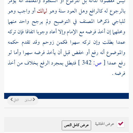
ليس مقصودا لذاته بل للركوع أو السجود والمعتمد أنه يؤمر
بالرجوع له كالرافع وهل العود سنة وهو
لمالك
أو واجب وهو
للباجي
ذكرهما
المصنف
في التوضيح ولم يرجح واحد منهما
ومحلهما إن أخذ فرضه مع الإمام وإلا أعاد وجوبا اتفاقا فإن تركه
عمدا بطلت وإن تركه سهوا فكمن زوحم وقد تقدم حكمه
والموضوع أنه رفع أو خفض قبل أن يأخذ فرضه سهوا وأما لو
رفع عمدا
[
ص:
342 ]
فتبطل بمجرد الرفع بخلاف من أخذ
فرضه .
السابق
التالي
عرض الحاشية