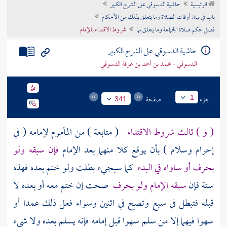
الرئيسية
حاشية الدسوقي على الشرح الكبير
تراجم الأعلام
باب في بيان أوقات الصلاة وما يتعلق بذلك من الأحكام
فصل حكم صلاة الجماعة وما يتعلق بها
شروط الاقتداء بالإمام
حاشية الدسوقي على الشرح الكبير
الدسوقي - محمد بن أحمد بن عرفة الدسوقي
جزء
صفحة
1
341
( و ) ثالث شروط الاقتداء
( متابعة ) من المأموم لإمامه ( في
إحرام وسلام ) بأن يوقع كلا منهما بعد الإمام
فإن سبقه ولو
بحرف أو ساواه في البدء
كما سيجيء بطلت ولو ختم بعده فهذه
ستة فإن
سبقه الإمام ولو بحرف
صحت إن ختم معه أو بعده لا
قبله فتبطل في سبع وتصح في اثنين وسواء فعل ذلك عمدا أو
سهوا فيهما إلا من سلم سهوا قبل إمامه فإنه يسلم بعده ولا شيء