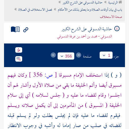
الرئيسية
حاشية الدسوقي على الشرح الكبير
تراجم الأعلام
باب في بيان أوقات الصلاة وما يتعلق بذلك من الأحكام
فصل الاستخلاف في الصلاة
صحة الاستخلاف
حاشية الدسوقي على الشرح الكبير
الدسوقي - محمد بن أحمد بن عرفة الدسوقي
جزء
صفحة
1
356
( و ) إذا
استخلف الإمام مسبوقا
[
ص:
356 ]
وكان فيهم
مسبوق أيضا وأتم الخليفة ما بقي من صلاة الأول وأشار لهم أن
اجلسوا وقام لقضاء ما عليه و ( جلس لسلامه ) أي إلى سلام
الخليفة ( المسبوق ) من المأمومين إلى أن يكمل صلاته ويسلم
فيقوم لقضاء ما عليه فإن لم يجلس بطلت ولو لم يسلم قبله
لقضائه في صلب من صار إماما له وأشبه في وجوب الانتظار