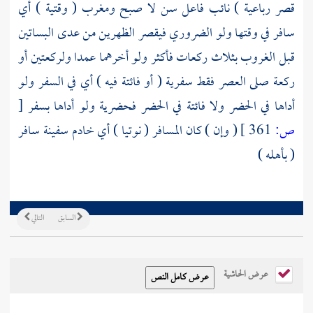
قصر رباعية ) نائب فاعل سن لا صبح ومغرب ( وقتية ) أي
سافر في وقتها ولو الضروري فيقصر الظهرين من عدى البساتين
قبل الغروب بثلاث ركعات فأكثر ولو أخرهما عمدا ولركعتين أو
ركعة صلى العصر فقط سفرية ( أو فائتة فيه ) أي في السفر ولو
أداها في الحضر ولا فائتة في الحضر فحضرية ولو أداها بسفر
[
ص:
361 ]
( وإن ) كان المسافر ( نوتيا ) أي خادم سفينة سافر
( بأهله )
السابق
التالي
عرض الحاشية