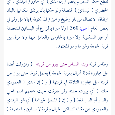
تقطع حكم السفر لم يقصر ( إن عدى ) أي جاوز ( البلدي ) أي
الحضري ( البساتين ) المتصلة ولو حكما بأن يرتفق سكانهما بالبلد
ارتفاق الاتصال من نار وطبخ وخبز ( المسكونة ) بالأهل ولو في
بعض العام
[
ص:
360 ]
ولا عبرة بالمزارع أو البساتين المنفصلة
أو غير المسكونة ولا عبرة بالحارس والعامل فيها ولا فرق بين
قرية الجمعة وغيرها وهو المعتمد .
وظاهر قوله
ويتم المسافر حتى يبرز من قريته
( وتؤولت أيضا
على مجاوزة ثلاثة أميال بقرية الجمعة ) بحمل قولها حتى يبرز عن
قريته على مجاوزة الثلاثة في قريتها ( و ) إن عدى ( العمودي
حلته ) أي بيوت حلته ولو تفرقت حيث جمعهم اسم الحي
والدار أو الدار فقط ( و ) إن ( انفصل غيرهما ) أي غير البلدي
والعمودي عن مكانه كساكن الجبال وقرية لا بساتين بها متصلة (