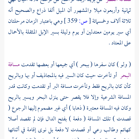
ثمانية وأربعون ميلا والمشهور أن الميل ألفا ذراع والصحيح أنه
ثلاثة آلاف وخمسمائة
[
ص:
359 ]
وهي باعتبار الزمان مرحلتان
أي سير يومين معتدلين أو يوم وليلة بسير الإبل المثقلة بالأحمال
على المعتاد .
( ولو ) كان سفرها ( ببحر ) أي جميعها أو بعضها تقدمت
مسافة
البحر
أو تأخرت حيث كان السير فيه بالمجاذيف أو بها وبالريح
كأن كان بالريح فقط وتأخرت مسافة البر أو تقدمت وكانت قدر
المسافة الشرعية وإلا فلا يقصر حتى ينزل البحر ويسير بالريح
وكان فيه المسافة معتبرة ( ذهابا ) أي غير مضموم إليها الرجوع (
قصدت ) تلك المسافة ( دفعة ) بفتح الدال فإن لم تقصد أصلا
كهائم وطالب رعي أو قصدت لا دفعة بل نوى إقامة في أثنائها