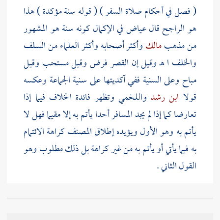
( فصل في أحكام صلاة السفر ) ( قوله سنة مؤكدة ) هذا
هو الراجح قال
عياض
في الإكمال كونه سنة هو المشهور
من مذهب
مالك
وأكثر أصحابه وأكثر العلماء من
السلف
والخلف ا هـ وقيل إن القصر فرض وقيل مستحب وقيل
مباح وعلى السنية ففي آكديتها على سنية الجماعة وعكسه
قولا
ابن رشد
واللخمي
وتظهر فائدة الخلاف فيما إذا
تعارضا كما إذا لم يجد المسافر أحدا يأتم به إلا مقيما فهل لا
يأتم به وهو الأول ويؤيده إطلاق
المصنف
كراهة الائتمام
به فيما يأتي أو يأتم به من غير كراهة بل ذلك مطلوب وهو
القول الثاني .
( قوله لمسافر ) أي ولو كان سفره على خلاف العادة بأن
كان بطيران أو بخطوة فمن كان يقطع المسافة الآتية بسفره