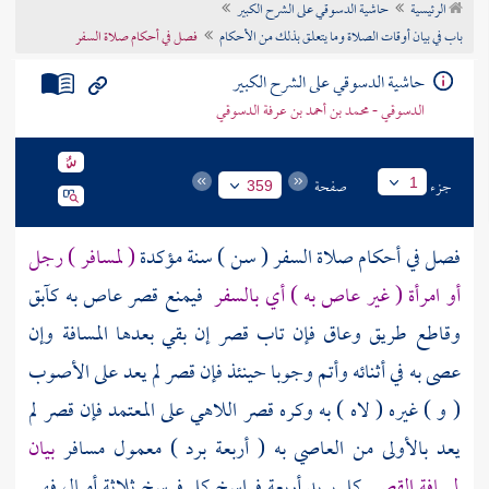
الرئيسية
حاشية الدسوقي على الشرح الكبير
تراجم الأعلام
باب في بيان أوقات الصلاة وما يتعلق بذلك من الأحكام
فصل في أحكام صلاة السفر
حاشية الدسوقي على الشرح الكبير
الدسوقي - محمد بن أحمد بن عرفة الدسوقي
جزء
صفحة
1
359
فصل في أحكام صلاة السفر ( سن ) سنة مؤكدة
( لمسافر ) رجل
أو امرأة ( غير عاص به ) أي بالسفر
فيمنع قصر عاص به كآبق
وقاطع طريق وعاق فإن تاب قصر إن بقي بعدها المسافة وإن
عصى به في أثنائه وأتم وجوبا حينئذ فإن قصر لم يعد على الأصوب
( و ) غيره ( لاه ) به وكره قصر اللاهي على المعتمد فإن قصر لم
يعد بالأولى من العاصي به ( أربعة برد ) معمول مسافر
بيان
لمسافة القصر
كل بريد أربعة فراسخ كل فرسخ ثلاثة أميال فهي