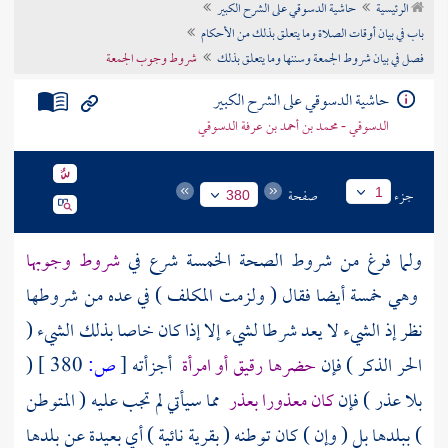
الرئيسية
حاشية الدسوقي على الشرح الكبير
تراجم الأعلام
باب في بيان أوقات الصلاة وما يتعلق بذلك من الأحكام
فصل في بيان شروط الجمعة وسننها وما يتعلق بذلك
شروط وجوب الجمعة
حاشية الدسوقي على الشرح الكبير
الدسوقي - محمد بن أحمد بن عرفة الدسوقي
جزء
صفحة
1
380
ولما فرغ من شروط الصحة الخمسة شرع في
شروط وجوبها
وهي خمسة أيضا فقال ( ولزمت المكلف ) في عده من شروطها
نظر إذ الشيء لا يعد شرطا لشيء إلا إذا كان خاصا بذلك الشيء (
الحر الذكر ) فإن
حضرها رقيق أو امرأة
أجزأته
[
ص:
380 ]
(
بلا عذر ) فإن
كان معذورا بعذر
مما سيأتي لم تجب عليه ( المتوطن
) ببلدها بل ( وإن ) كان توطنه ( بقرية نائية ) أي بعيدة عن بلدها