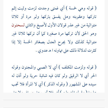
( قوله وهي خمسة ) أي فمتى وجدت لزمت وثبت إثم
تاركها وعقوبته وهل يفسق بتركها ولو مرة أو ثلاثا
متوالية من غير عذر قولان الأول
لأصبغ
والثاني
لسحنون
وهو الحق لأن تركها مرة صغيرة كما أن تركها ثلاثا غير
متوالية كذلك ولا يجرح العدل بصغائر الخسة إلا إذا
كثرت لدلالة ذلك على تهاونه ا هـ
عدوي
.
( قوله ولزمت المكلف ) أي لا الصبي والمجنون وقوله
الحر أي لا الرقيق ولو كان فيه شائبة حرية ولو أذن له
سيده على المشهور ( وقوله الذكر ) أي لا المرأة فلا تجب
عليها ( وقوله المتوطن ) أي فلا تجب على مسافر ولا على
مقيم ولو نوى الإقامة زمنا طويلا إلا تبعا ، والحاصل أن